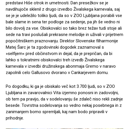
predstavi Hiše otrok in umetnosti. Dan presežkov se je
navdihujoče sklenil z drugo izvedbo Živalskega karnevala, saj
se je je udeležilo toliko ljudi, da so v ZOO Ljubljana porabili vse
bale slame in sena ter podloge za sedenje, pa jih še vedno ni
bilo dovolj za vse. Obiskovalci so tako brez težav tudi stoje ali
sede na travi poslušali prekrasne melodije in uživali v prijetnem
popočitniškem praznovanju. Direktor Slovenske filharmonije
Matej Šarc je ta zgodovinski dogodek zaznamoval s
»selfijem« pred občinstvom in dejal, da je prepričan, da bi
lahko s tokratnimi obiskovalci treh izvedb Živalskega
karnevala v izvedbi družinskega abonmaja Gremo v naravo
zapolnili celo Gallusovo dvorano v Cankarjevem domu.
Po dogodku, ki ga je obiskalo več kot 3.700 ljudi, so v ZOO
Ljubljana in zavarovalnici Vita izjemno ponosni in zadovoljni,
ob tem pa pravijo, da v sodelovanju še zdaleč niso rekli zadnje
besede. Tovrstna sodelovanja so vedno nekaj posebnega in z
zanimanjem bomo spremljali, kaj nam bodo pripravili v
prihodnje.