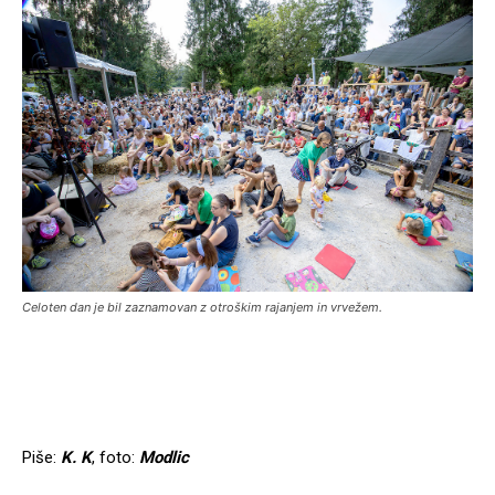
Celoten dan je bil zaznamovan z otroškim rajanjem in vrvežem.
Piše:
K. K
, foto:
Modlic