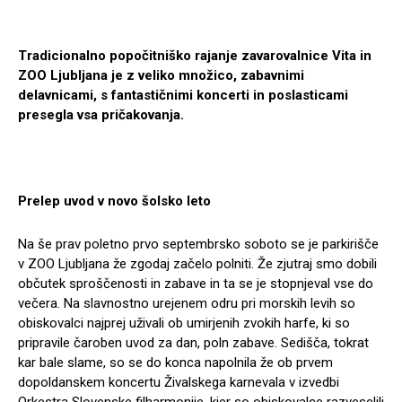
Tradicionalno popočitniško rajanje zavarovalnice Vita in
ZOO Ljubljana je z veliko množico, zabavnimi
delavnicami, s fantastičnimi koncerti in poslasticami
presegla vsa pričakovanja.
Prelep uvod v novo šolsko leto
Na še prav poletno prvo septembrsko soboto se je parkirišče
v ZOO Ljubljana že zgodaj začelo polniti. Že zjutraj smo dobili
občutek sproščenosti in zabave in ta se je stopnjeval vse do
večera. Na slavnostno urejenem odru pri morskih levih so
obiskovalci najprej uživali ob umirjenih zvokih harfe, ki so
pripravile čaroben uvod za dan, poln zabave. Sedišča, tokrat
kar bale slame, so se do konca napolnila že ob prvem
dopoldanskem koncertu Živalskega karnevala v izvedbi
Orkestra Slovenske filharmonije, kjer so obiskovalce razveselili