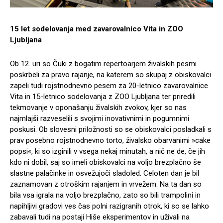
15 let sodelovanja med zavarovalnico Vita in ZOO
Ljubljana
Ob 12. uri so Čuki z bogatim repertoarjem živalskih pesmi
poskrbeli za pravo rajanje, na katerem so skupaj z obiskovalci
zapeli tudi rojstnodnevno pesem za 20-letnico zavarovalnice
Vita in 15-letnico sodelovanja z ZOO Ljubljana ter priredili
tekmovanje v oponašanju živalskih zvokov, kjer so nas
najmlajši razveselili s svojimi inovativnimi in pogumnimi
poskusi. Ob slovesni priložnosti so se obiskovalci posladkali s
prav posebno rojstnodnevno torto, živalsko obarvanimi »cake
popsi«, ki so izginili v vsega nekaj minutah, a nič ne de, če jih
kdo ni dobil, saj so imeli obiskovalci na voljo brezplačno še
slastne palačinke in osvežujoči sladoled. Celoten dan je bil
zaznamovan z otroškim rajanjem in vrvežem. Na ta dan so
bila vsa igrala na voljo brezplačno, zato so bili trampolini in
napihljivi gradovi ves čas polni razigranih otrok, ki so se lahko
zabavali tudi na postaji Hiše eksperimentov in uživali na