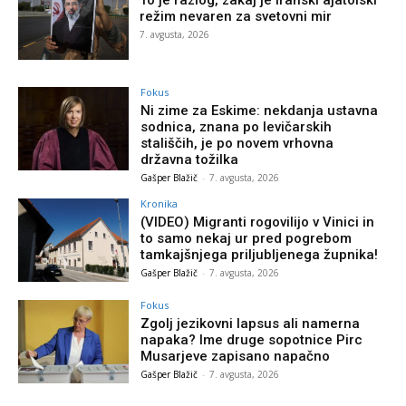
To je razlog, zakaj je iranski ajatolski
režim nevaren za svetovni mir
7. avgusta, 2026
Fokus
Ni zime za Eskime: nekdanja ustavna
sodnica, znana po levičarskih
stališčih, je po novem vrhovna
državna tožilka
Gašper Blažič
-
7. avgusta, 2026
Kronika
(VIDEO) Migranti rogovilijo v Vinici in
to samo nekaj ur pred pogrebom
tamkajšnjega priljubljenega župnika!
Gašper Blažič
-
7. avgusta, 2026
Fokus
Zgolj jezikovni lapsus ali namerna
napaka? Ime druge sopotnice Pirc
Musarjeve zapisano napačno
Gašper Blažič
-
7. avgusta, 2026