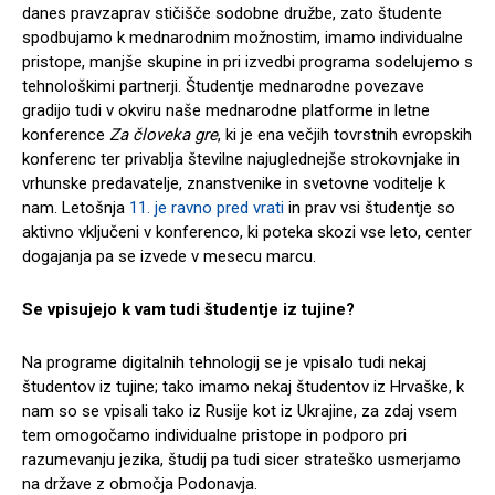
danes pravzaprav stičišče sodobne družbe, zato študente
spodbujamo k mednarodnim možnostim, imamo individualne
pristope, manjše skupine in pri izvedbi programa sodelujemo s
tehnološkimi partnerji. Študentje mednarodne povezave
gradijo tudi v okviru naše mednarodne platforme in letne
konference
Za človeka gre
, ki je ena večjih tovrstnih evropskih
konferenc ter privablja številne najuglednejše strokovnjake in
vrhunske predavatelje, znanstvenike in svetovne voditelje k
nam. Letošnja
11. je ravno pred vrati
in prav vsi študentje so
aktivno vključeni v konferenco, ki poteka skozi vse leto, center
dogajanja pa se izvede v mesecu marcu.
Se vpisujejo k vam tudi študentje iz tujine?
Na programe digitalnih tehnologij se je vpisalo tudi nekaj
študentov iz tujine; tako imamo nekaj študentov iz Hrvaške, k
nam so se vpisali tako iz Rusije kot iz Ukrajine, za zdaj vsem
tem omogočamo individualne pristope in podporo pri
razumevanju jezika, študij pa tudi sicer strateško usmerjamo
na države z območja Podonavja.