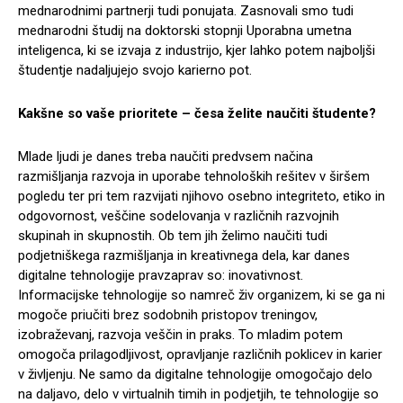
mednarodnimi partnerji tudi ponujata. Zasnovali smo tudi
mednarodni študij na doktorski stopnji Uporabna umetna
inteligenca, ki se izvaja z industrijo, kjer lahko potem najboljši
študentje nadaljujejo svojo karierno pot.
Kakšne so vaše prioritete – česa želite naučiti študente?
Mlade ljudi je danes treba naučiti predvsem načina
razmišljanja razvoja in uporabe tehnoloških rešitev v širšem
pogledu ter pri tem razvijati njihovo osebno integriteto, etiko in
odgovornost, veščine sodelovanja v različnih razvojnih
skupinah in skupnostih. Ob tem jih želimo naučiti tudi
podjetniškega razmišljanja in kreativnega dela, kar danes
digitalne tehnologije pravzaprav so: inovativnost.
Informacijske tehnologije so namreč živ organizem, ki se ga ni
mogoče priučiti brez sodobnih pristopov treningov,
izobraževanj, razvoja veščin in praks. To mladim potem
omogoča prilagodljivost, opravljanje različnih poklicev in karier
v življenju. Ne samo da digitalne tehnologije omogočajo delo
na daljavo, delo v virtualnih timih in podjetjih, te tehnologije so