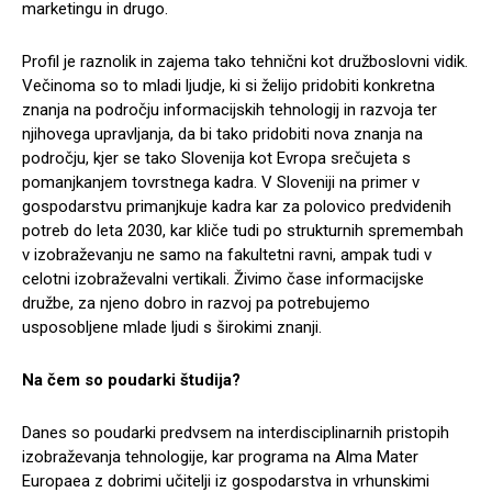
marketingu in drugo.
Profil je raznolik in zajema tako tehnični kot družboslovni vidik.
Večinoma so to mladi ljudje, ki si želijo pridobiti konkretna
znanja na področju informacijskih tehnologij in razvoja ter
njihovega upravljanja, da bi tako pridobiti nova znanja na
področju, kjer se tako Slovenija kot Evropa srečujeta s
pomanjkanjem tovrstnega kadra. V Sloveniji na primer v
gospodarstvu primanjkuje kadra kar za polovico predvidenih
potreb do leta 2030, kar kliče tudi po strukturnih spremembah
v izobraževanju ne samo na fakultetni ravni, ampak tudi v
celotni izobraževalni vertikali. Živimo čase informacijske
družbe, za njeno dobro in razvoj pa potrebujemo
usposobljene mlade ljudi s širokimi znanji.
Na čem so poudarki študija?
Danes so poudarki predvsem na interdisciplinarnih pristopih
izobraževanja tehnologije, kar programa na Alma Mater
Europaea z dobrimi učitelji iz gospodarstva in vrhunskimi