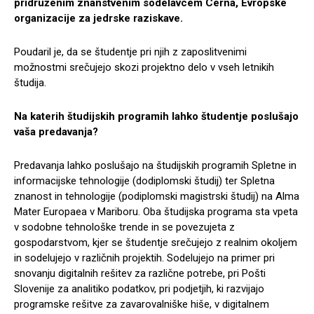
pridruženim znanstvenim sodelavcem Cerna, Evropske
organizacije za jedrske raziskave.
Poudaril je, da se študentje pri njih z zaposlitvenimi
možnostmi srečujejo skozi projektno delo v vseh letnikih
študija.
Na katerih študijskih programih lahko študentje poslušajo
vaša predavanja?
Predavanja lahko poslušajo na študijskih programih Spletne in
informacijske tehnologije (dodiplomski študij) ter Spletna
znanost in tehnologije (podiplomski magistrski študij) na Alma
Mater Europaea v Mariboru. Oba študijska programa sta vpeta
v sodobne tehnološke trende in se povezujeta z
gospodarstvom, kjer se študentje srečujejo z realnim okoljem
in sodelujejo v različnih projektih. Sodelujejo na primer pri
snovanju digitalnih rešitev za različne potrebe, pri Pošti
Slovenije za analitiko podatkov, pri podjetjih, ki razvijajo
programske rešitve za zavarovalniške hiše, v digitalnem