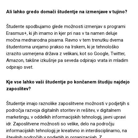
Ali lahko gredo domači študentje na izmenjave v tujino?
Študente spodbujamo glede možnosti izmenjav s programi
Erasmus+, ki jih imamo in kjer pri nas v ta namen deluje
močna mednarodna pisarna. Ravno v tem trenutku dvema
študentoma urejamo prakso na Irskem, ki je tehnološko
izrazito usmerjena država z velikani, kot so Google, Twitter,
Amazon, takšne izkušnje pa seveda odpirajo vrata in mladim
odpirajo svet.
Kje vse lahko vaši študentje po končanem študiju najdejo
zaposlitev?
Študentje imajo raznolike zaposlitvene možnosti v podjetjih s
področja razvoja digitalnih storitev in rešitev, v digitalnem
marketingu, v oddelkih informacijskih tehnologij, javni upravi
idr. Zaposlitvene možnosti so velike, delo na področju
informacijskih tehnologij je kreativno in interdisciplinarno, na
številnih področjih v podjetjih in organizacijah. Z