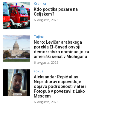
Kronika
Kdo podtika požare na
Celjskem?
6. avgusta, 2026
Tujina
Noro: Levičar arabskega
porekla El-Sayed osvojil
demokratsko nominacijo za
ameriški senat v Michiganu
6. avgusta, 2026
Fokus
Aleksandar Repić alias
Nepridiprav napoveduje
objavo podrobnosti v aferi
Fotopub v povezavi z Luko
Mescem
6. avgusta, 2026