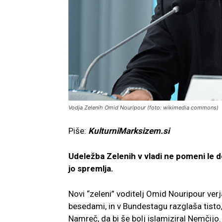
Vodja Zelenih Omid Nouripour (foto: wikimedia commons)
Piše:
KulturniMarksizem.si
Udeležba Zelenih v vladi ne pomeni le d
jo spremlja.
Novi “zeleni” voditelj Omid Nouripour verj
besedami, in v Bundestagu razglaša tisto
Namreč, da bi še bolj islamiziral Nemčijo