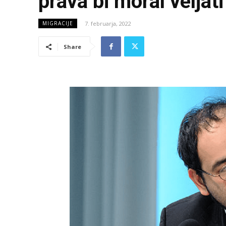
prava bi moral veljati
7. februarja, 2022
MIGRACIJE
Share