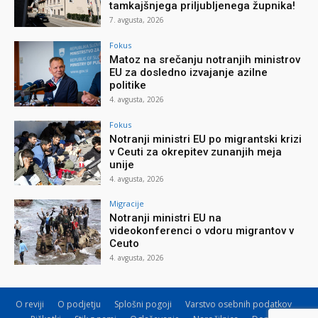
tamkajšnjega priljubljenega župnika!
7. avgusta, 2026
Fokus
Matoz na srečanju notranjih ministrov
EU za dosledno izvajanje azilne
politike
4. avgusta, 2026
Fokus
Notranji ministri EU po migrantski krizi
v Ceuti za okrepitev zunanjih meja
unije
4. avgusta, 2026
Migracije
Notranji ministri EU na
videokonferenci o vdoru migrantov v
Ceuto
4. avgusta, 2026
O reviji
O podjetju
Splošni pogoji
Varstvo osebnih podatkov