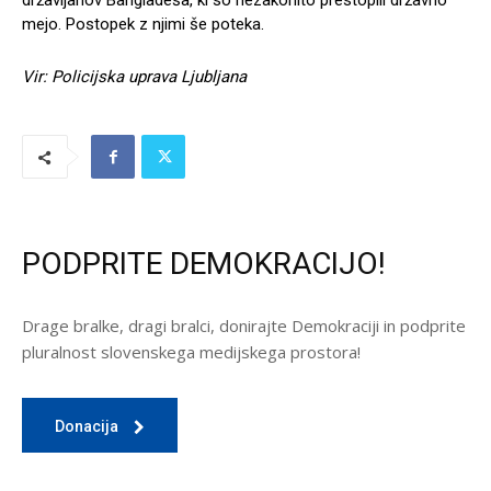
državljanov Bangladeša, ki so nezakonito prestopili državno
mejo. Postopek z njimi še poteka.
Vir: Policijska uprava Ljubljana
PODPRITE DEMOKRACIJO!
Drage bralke, dragi bralci, donirajte Demokraciji in podprite
pluralnost slovenskega medijskega prostora!
Donacija