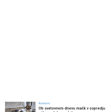
Rumeno
Ob svetovnem dnevu mačk v ospredju