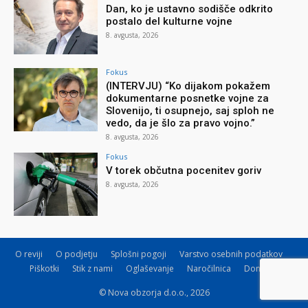
Dan, ko je ustavno sodišče odkrito
postalo del kulturne vojne
8. avgusta, 2026
Fokus
(INTERVJU) “Ko dijakom pokažem
dokumentarne posnetke vojne za
Slovenijo, ti osupnejo, saj sploh ne
vedo, da je šlo za pravo vojno.”
8. avgusta, 2026
Fokus
V torek občutna pocenitev goriv
8. avgusta, 2026
O reviji
O podjetju
Splošni pogoji
Varstvo osebnih podatkov
Piškotki
Stik z nami
Oglaševanje
Naročilnica
Donacije
© Nova obzorja d.o.o., 2026