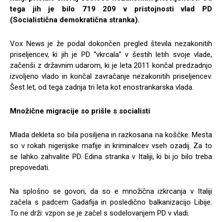
tega jih je bilo 719 209 v pristojnosti vlad PD
(Socialistična demokratična stranka).
Vox News je že podal dokončen pregled števila nezakonitih
priseljencev, ki jih je PD “vkrcala” v šestih letih svoje vlade,
začenši z državnim udarom, ki je leta 2011 končal predzadnjo
izvoljeno vlado in končal zavračanje nezakonitih priseljencev.
Šest let, od tega zadnja tri leta kot enostrankarska vlada.
Množične migracije so prišle s socialisti
Mlada dekleta so bila posiljena in razkosana na koščke. Mesta
so v rokah nigerijske mafije in kriminalcev vseh ozadij. Za to
se lahko zahvalite PD. Edina stranka v Italiji, ki bi jo bilo treba
prepovedati.
Na splošno se govori, da so e množična izkrcanja v Italiji
začela s padcem Gadafija in posledično balkanizacijo Libije.
To ne drži: vzpon se je začel s sodelovanjem PD v vladi.