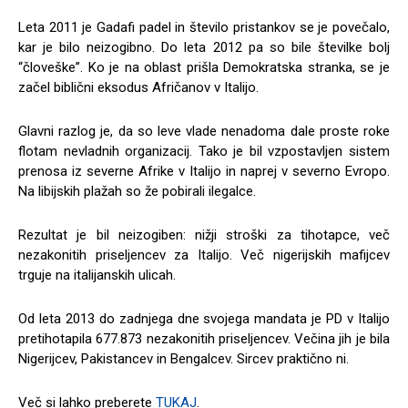
Leta 2011 je Gadafi padel in število pristankov se je povečalo,
kar je bilo neizogibno. Do leta 2012 pa so bile številke bolj
“človeške”. Ko je na oblast prišla Demokratska stranka, se je
začel biblični eksodus Afričanov v Italijo.
Glavni razlog je, da so leve vlade nenadoma dale proste roke
flotam nevladnih organizacij. Tako je bil vzpostavljen sistem
prenosa iz severne Afrike v Italijo in naprej v severno Evropo.
Na libijskih plažah so že pobirali ilegalce.
Rezultat je bil neizogiben: nižji stroški za tihotapce, več
nezakonitih priseljencev za Italijo. Več nigerijskih mafijcev
trguje na italijanskih ulicah.
Od leta 2013 do zadnjega dne svojega mandata je PD v Italijo
pretihotapila 677.873 nezakonitih priseljencev. Večina jih je bila
Nigerijcev, Pakistancev in Bengalcev. Sircev praktično ni.
Več si lahko preberete
TUKAJ
.