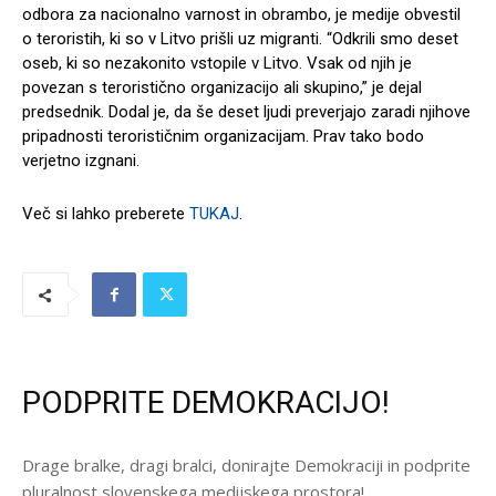
odbora za nacionalno varnost in obrambo, je medije obvestil
o teroristih, ki so v Litvo prišli uz migranti. “Odkrili smo deset
oseb, ki so nezakonito vstopile v Litvo. Vsak od njih je
povezan s teroristično organizacijo ali skupino,” je dejal
predsednik. Dodal je, da še deset ljudi preverjajo zaradi njihove
pripadnosti terorističnim organizacijam. Prav tako bodo
verjetno izgnani.
Več si lahko preberete
TUKAJ
.
PODPRITE DEMOKRACIJO!
Drage bralke, dragi bralci, donirajte Demokraciji in podprite
pluralnost slovenskega medijskega prostora!