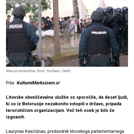
Slika je simbolična. (foto: YouTube / Delfi)
Piše:
KulturniMarksizem.si
Litovske obveščevalne službe so sporočile, da deset ljudi,
ki so iz Belorusije nezakonito vstopili v državo, pripada
terorističnim organizacijam. Več teh oseb je bilo že
izgnanih.
Laurynas Kasčiūnas, predsednik litovskega parlamentarnega