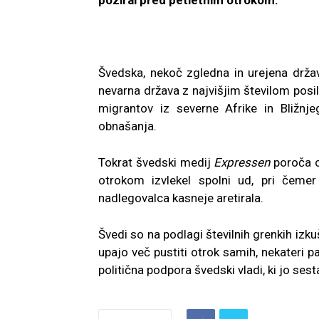
poziral pred petletnim otrokom.
Švedska, nekoč zgledna in urejena država,
nevarna država z najvišjim številom posils
migrantov iz severne Afrike in Bližnj
obnašanja.
Tokrat švedski medij
Expressen
poroča o 
otrokom izvlekel spolni ud, pri čemer
nadlegovalca kasneje aretirala.
Švedi so na podlagi številnih grenkih izk
upajo več pustiti otrok samih, nekateri p
politična podpora švedski vladi, ki jo ses