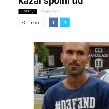
kazal spolni ud
27. maja, 2018
MIGRACIJE
Share