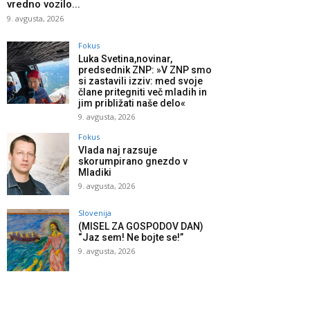
vredno vozilo...
9. avgusta, 2026
Fokus
Luka Svetina,novinar,
predsednik ZNP: »V ZNP smo
si zastavili izziv: med svoje
člane pritegniti več mladih in
jim približati naše delo«
9. avgusta, 2026
Fokus
Vlada naj razsuje
skorumpirano gnezdo v
Mladiki
9. avgusta, 2026
Slovenija
(MISEL ZA GOSPODOV DAN)
“Jaz sem! Ne bojte se!”
9. avgusta, 2026