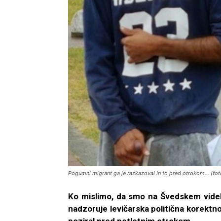
Pogumni migrant ga je razkazoval in to pred otrokom... (fo
Ko mislimo, da smo na Švedskem videli 
nadzoruje levičarska politična korektno