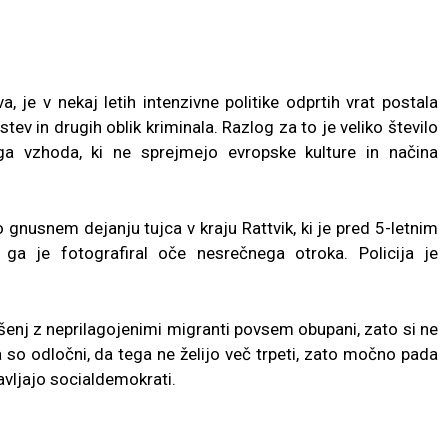
 je v nekaj letih intenzivne politike odprtih vrat postala
tev in drugih oblik kriminala. Razlog za to je veliko število
ega vzhoda, ki ne sprejmejo evropske kulture in načina
gnusnem dejanju tujca v kraju Rattvik, ki je pred 5-letnim
 ga je fotografiral oče nesrečnega otroka. Policija je
ušenj z neprilagojenimi migranti povsem obupani, zato si ne
a so odločni, da tega ne želijo več trpeti, zato močno pada
tavljajo socialdemokrati.