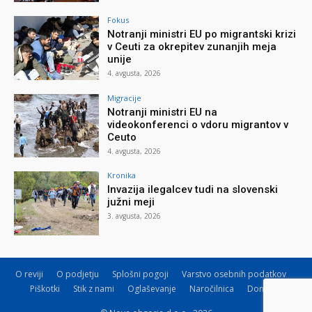
Fokus
Notranji ministri EU po migrantski krizi
v Ceuti za okrepitev zunanjih meja
unije
4. avgusta, 2026
Migracije
Notranji ministri EU na
videokonferenci o vdoru migrantov v
Ceuto
4. avgusta, 2026
Kronika
Invazija ilegalcev tudi na slovenski
južni meji
3. avgusta, 2026
O reviji
O podjetju
Splošni pogoji
Varstvo osebnih podatkov
Piškotki
Stik z nami
Oglaševanje
Naročilnica
Donacije