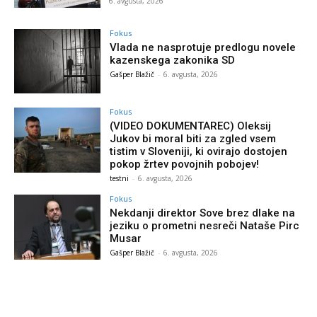
6. avgusta, 2026
Fokus
Vlada ne nasprotuje predlogu novele
kazenskega zakonika SD
Gašper Blažič
-
6. avgusta, 2026
Fokus
(VIDEO DOKUMENTAREC) Oleksij
Jukov bi moral biti za zgled vsem
tistim v Sloveniji, ki ovirajo dostojen
pokop žrtev povojnih pobojev!
testni
-
6. avgusta, 2026
Fokus
Nekdanji direktor Sove brez dlake na
jeziku o prometni nesreči Nataše Pirc
Musar
Gašper Blažič
-
6. avgusta, 2026