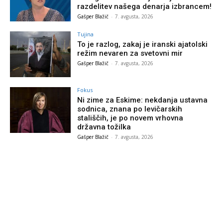
razdelitev našega denarja izbrancem!
Gašper Blažič
-
7. avgusta, 2026
Tujina
To je razlog, zakaj je iranski ajatolski
režim nevaren za svetovni mir
Gašper Blažič
-
7. avgusta, 2026
Fokus
Ni zime za Eskime: nekdanja ustavna
sodnica, znana po levičarskih
stališčih, je po novem vrhovna
državna tožilka
Gašper Blažič
-
7. avgusta, 2026