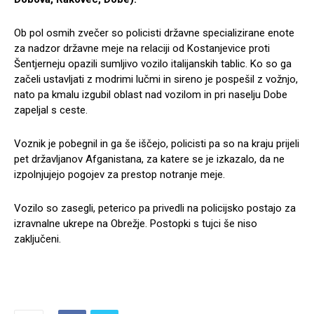
Ob pol osmih zvečer so policisti državne specializirane enote
za nadzor državne meje na relaciji od Kostanjevice proti
Šentjerneju opazili sumljivo vozilo italijanskih tablic. Ko so ga
začeli ustavljati z modrimi lučmi in sireno je pospešil z vožnjo,
nato pa kmalu izgubil oblast nad vozilom in pri naselju Dobe
zapeljal s ceste.
Voznik je pobegnil in ga še iščejo, policisti pa so na kraju prijeli
pet državljanov Afganistana, za katere se je izkazalo, da ne
izpolnjujejo pogojev za prestop notranje meje.
Vozilo so zasegli, peterico pa privedli na policijsko postajo za
izravnalne ukrepe na Obrežje. Postopki s tujci še niso
zaključeni.