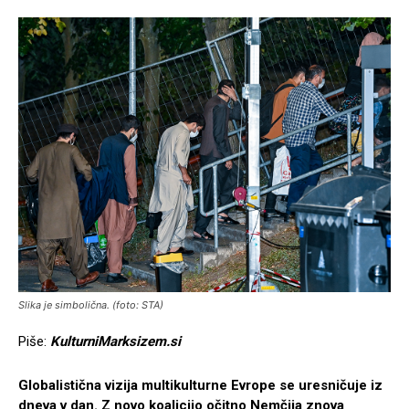
Slika je simbolična. (foto: STA)
Piše:
KulturniMarksizem.si
Globalistična vizija multikulturne Evrope se uresničuje iz
dneva v dan. Z novo koalicijo očitno Nemčija znova