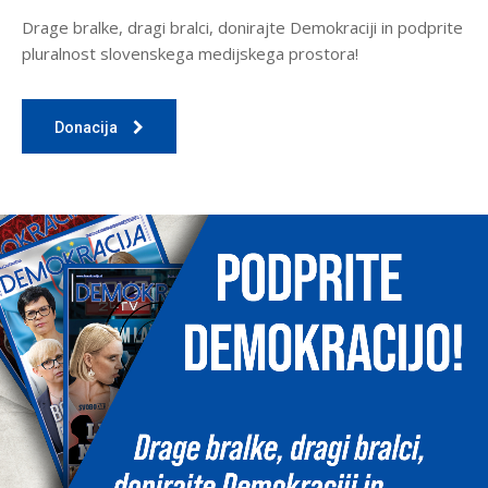
Drage bralke, dragi bralci, donirajte Demokraciji in podprite
pluralnost slovenskega medijskega prostora!
Donacija