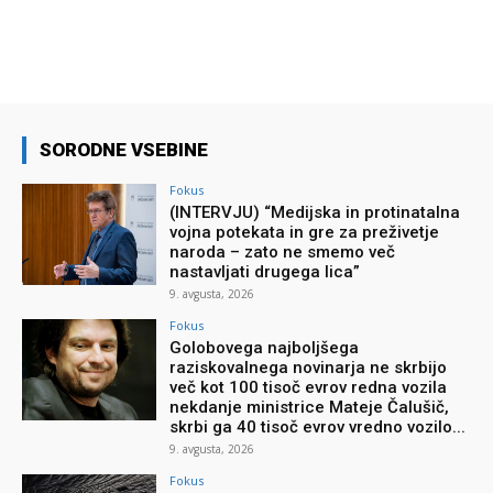
SORODNE VSEBINE
Fokus
(INTERVJU) “Medijska in protinatalna
vojna potekata in gre za preživetje
naroda – zato ne smemo več
nastavljati drugega lica”
9. avgusta, 2026
Fokus
Golobovega najboljšega
raziskovalnega novinarja ne skrbijo
več kot 100 tisoč evrov redna vozila
nekdanje ministrice Mateje Čalušič,
skrbi ga 40 tisoč evrov vredno vozilo...
9. avgusta, 2026
Fokus