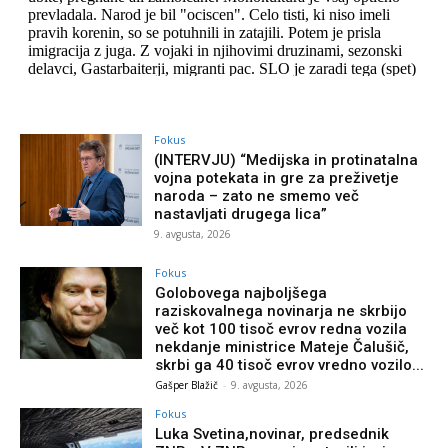
Fokus
(INTERVJU) “Medijska in protinatalna
vojna potekata in gre za preživetje
naroda – zato ne smemo več
nastavljati drugega lica”
9. avgusta, 2026
Fokus
Golobovega najboljšega
raziskovalnega novinarja ne skrbijo
več kot 100 tisoč evrov redna vozila
nekdanje ministrice Mateje Čalušič,
skrbi ga 40 tisoč evrov vredno vozilo...
Gašper Blažič
-
9. avgusta, 2026
Fokus
Luka Svetina,novinar, predsednik