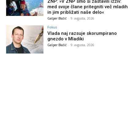
ZNP: »V ZNP smo si zastavili izziv:
med svoje člane pritegniti več mladih
in jim približati naše delo«
Gašper Blažič
-
9. avgusta, 2026
Fokus
Vlada naj razsuje skorumpirano
gnezdo v Mladiki
Gašper Blažič
-
9. avgusta, 2026