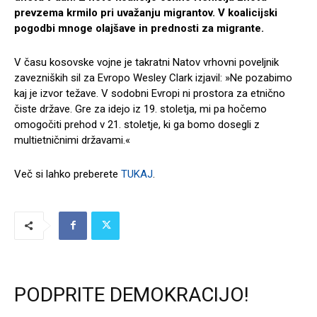
prevzema krmilo pri uvažanju migrantov. V koalicijski
pogodbi mnoge olajšave in prednosti za migrante.
V času kosovske vojne je takratni Natov vrhovni poveljnik
zavezniških sil za Evropo Wesley Clark izjavil: »Ne pozabimo
kaj je izvor težave. V sodobni Evropi ni prostora za etnično
čiste države. Gre za idejo iz 19. stoletja, mi pa hočemo
omogočiti prehod v 21. stoletje, ki ga bomo dosegli z
multietničnimi državami.«
Več si lahko preberete
TUKAJ
.
PODPRITE DEMOKRACIJO!