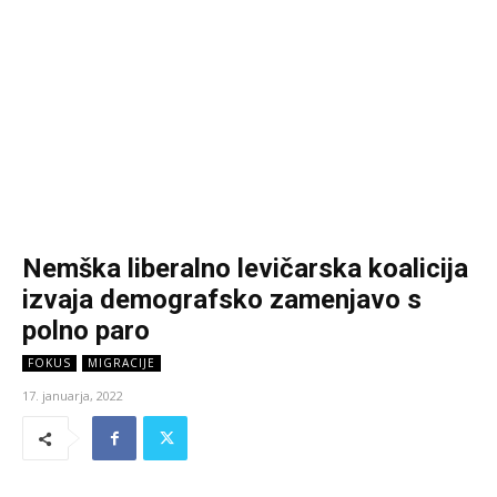
Nemška liberalno levičarska koalicija
izvaja demografsko zamenjavo s
polno paro
FOKUS
MIGRACIJE
17. januarja, 2022