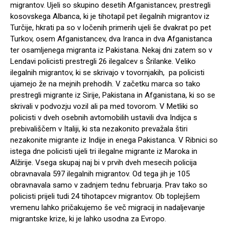
migrantov. Ujeli so skupino desetih Afganistancev, prestregli
kosovskega Albanca, ki je tihotapil pet ilegalnih migrantov iz
Turčije, hkrati pa so v ločenih primerih ujeli še dvakrat po pet
Turkov, osem Afganistancev, dva Iranca in dva Afganistanca
ter osamljenega migranta iz Pakistana. Nekaj dni zatem so v
Lendavi policisti prestregli 26 ilegalcev s Šrilanke. Veliko
ilegalnih migrantov, ki se skrivajo v tovornjakih, pa policisti
ujamejo že na mejnih prehodih. V začetku marca so tako
prestregli migrante iz Sirije, Pakistana in Afganistana, ki so se
skrivali v podvozju vozil ali pa med tovorom. V Metliki so
policisti v dveh osebnih avtomobilih ustavili dva Indijca s
prebivališčem v Italiji, ki sta nezakonito prevažala štiri
nezakonite migrante iz Indije in enega Pakistanca. V Ribnici so
istega dne policisti ujeli tri ilegalne migrante iz Maroka in
Alžirije. Vsega skupaj naj bi v prvih dveh mesecih policija
obravnavala 597 ilegalnih migrantov. Od tega jih je 105
obravnavala samo v zadnjem tednu februarja. Prav tako so
policisti prijeli tudi 24 tihotapcev migrantov. Ob toplejšem
vremenu lahko pričakujemo še več migracij in nadaljevanje
migrantske krize, ki je lahko usodna za Evropo.