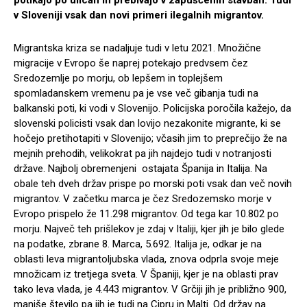
v Sloveniji vsak dan novi primeri ilegalnih migrantov.
Migrantska kriza se nadaljuje tudi v letu 2021. Množične
migracije v Evropo še naprej potekajo predvsem čez
Sredozemlje po morju, ob lepšem in toplejšem
spomladanskem vremenu pa je vse več gibanja tudi na
balkanski poti, ki vodi v Slovenijo. Policijska poročila kažejo, da
slovenski policisti vsak dan lovijo nezakonite migrante, ki se
hočejo pretihotapiti v Slovenijo; včasih jim to preprečijo že na
mejnih prehodih, velikokrat pa jih najdejo tudi v notranjosti
države. Najbolj obremenjeni ostajata Španija in Italija. Na
obale teh dveh držav prispe po morski poti vsak dan več novih
migrantov. V začetku marca je čez Sredozemsko morje v
Evropo prispelo že 11.298 migrantov. Od tega kar 10.802 po
morju. Največ teh prišlekov je zdaj v Italiji, kjer jih je bilo glede
na podatke, zbrane 8. Marca, 5.692. Italija je, odkar je na
oblasti leva migrantoljubska vlada, znova odprla svoje meje
množicam iz tretjega sveta. V Španiji, kjer je na oblasti prav
tako leva vlada, je 4.443 migrantov. V Grčiji jih je približno 900,
manjše število pa jih je tudi na Cipru in Malti. Od držav na