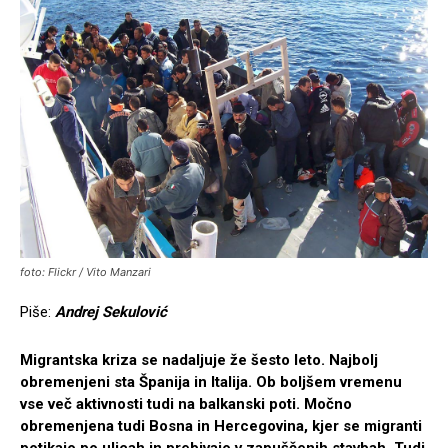
foto: Flickr / Vito Manzari
Piše:
Andrej Sekulović
Migrantska kriza se nadaljuje že šesto leto. Najbolj
obremenjeni sta Španija in Italija. Ob boljšem vremenu
vse več aktivnosti tudi na balkanski poti. Močno
obremenjena tudi Bosna in Hercegovina, kjer se migranti
potikajo po ulicah in prebivajo v zapuščenih stavbah. Tudi