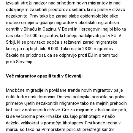
izvajati strožji nadzor nad prihodom novih migrantov in nad
oddajanjem zasebnih prostorov osebam, ki so prišle v državo
nezakonito. Prav tako bo zaradi slabe epidemiološke slike
močno omejeno gibanje migrantov v okoliških migrantskih
centrih v Bihaću in Cazinu. V Bosni in Hercegovini naj bi bilo ta
čas okoli 15.000 migrantov, ki hočejo nadaljevati pot v EU. V
Srbiji, ki se prav tako sooča s težavami zaradi migrantske
krize, pa naj bi jih bilo 8.000. Tako naj bi 23.00 migrantov
čakalo na priložnost, da se odpravijo proti EU in s tem tudi
proti Sloveniji.
Več migrantov opazili tudi v Sloveniji
Množične migracije in povišane trende novih migrantov pa je
čutiti tudi v naši domovini. Dnevna policijska poročila so polna
primerov ujetih nezakonitih migrantov tako na mejnih prehodih
kot tudi v notranjosti države. Gre za migrante z balkanske poti,
ki se večinoma prek Hrvaške skušajo pritihotapiti v našo
deželo, velikokrat s pomočjo tihotapcev. Prvi konec tedna v
marcu so tako na Primorskem policisti prestregli kar 38