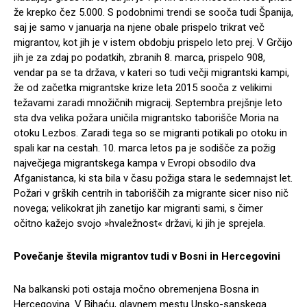
že krepko čez 5.000. S podobnimi trendi se sooča tudi Španija,
saj je samo v januarja na njene obale prispelo trikrat več
migrantov, kot jih je v istem obdobju prispelo leto prej. V Grčijo
jih je za zdaj po podatkih, zbranih 8. marca, prispelo 908,
vendar pa se ta država, v kateri so tudi večji migrantski kampi,
že od začetka migrantske krize leta 2015 sooča z velikimi
težavami zaradi množičnih migracij. Septembra prejšnje leto
sta dva velika požara uničila migrantsko taborišče Moria na
otoku Lezbos. Zaradi tega so se migranti potikali po otoku in
spali kar na cestah. 10. marca letos pa je sodišče za požig
največjega migrantskega kampa v Evropi obsodilo dva
Afganistanca, ki sta bila v času požiga stara le sedemnajst let.
Požari v grških centrih in taboriščih za migrante sicer niso nič
novega; velikokrat jih zanetijo kar migranti sami, s čimer
očitno kažejo svojo »hvaležnost« državi, ki jih je sprejela.
Povečanje števila migrantov tudi v Bosni in Hercegovini
Na balkanski poti ostaja močno obremenjena Bosna in
Hercegovina. V Bihaću, glavnem mestu Unsko-sanskega