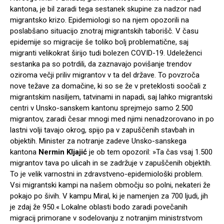
kantona, je bil zaradi tega sestanek skupine za nadzor nad
migrantsko krizo. Epidemiologi so na njem opozorili na
poslabšano situacijo znotraj migrantskih taborišč. V času
epidemije so migracije še toliko bolj problematične, saj
migranti velikokrat širijo tudi bolezen COVID-19. Udeleženci
sestanka pa so potrdili, da zaznavajo povišanje trendov
oziroma večji priliv migrantov v ta del države. To povzroča
nove težave za domačine, ki so se že v preteklosti soočali z
migrantskim nasiljem, tatvinami in napadi, saj lahko migrantski
centri v Unsko-sanskem kantonu sprejmejo samo 2.500
migrantov, zaradi česar mnogi med njimi nenadzorovano in po
lastni volji tavajo okrog, spijo pa v zapuščenih stavbah in
objektih. Minister za notranje zadeve Unsko-sanskega
kantona
Nermin Kljajić
je ob tem opozoril: »Ta čas vsaj 1.500
migrantov tava po ulicah in se zadržuje v zapuščenih objektih.
To je velik varnostni in zdravstveno-epidemiološki problem.
Vsi migrantski kampi na našem območju so polni, nekateri že
pokajo po šivih. V kampu Miral, ki je namenjen za 700 ljudi, jih
je zdaj že 950.« Lokalne oblasti bodo zaradi povečanih
migracij primorane v sodelovanju z notranjim ministrstvom