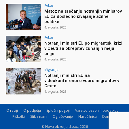
Fokus
Matoz na srečanju notranjih ministrov
EU za dosledno izvajanje azilne
politike
4. avgusta, 2026
Fokus
Notranji ministri EU po migrantski krizi
v Ceuti za okrepitev zunanjih meja
unije
4. avgusta, 2026
Migracije
Notranji ministri EU na
videokonferenci o vdoru migrantov v
Ceuto
4. avgusta, 2026
O reviji
O podjetju
Splošni pogoji
Varstvo osebnih podatkov
Piškotki
Stik z nami
Oglaševanje
Naročilnica
Donacije
© Nova obzorja d.o.o., 2026