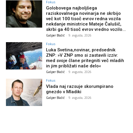
Fokus
Golobovega najboljšega
raziskovalnega novinarja ne skrbijo
več kot 100 tisoč evrov redna vozila
nekdanje ministrice Mateje Čalušič,
skrbi ga 40 tisoč evrov vredno vozilo...
Gašper Blažič
-
9. avgusta, 2026
Fokus
Luka Svetina,novinar, predsednik
ZNP: »V ZNP smo si zastavili izziv:
med svoje člane pritegniti več mladih
in jim približati naše delo«
Gašper Blažič
-
9. avgusta, 2026
Fokus
Vlada naj razsuje skorumpirano
gnezdo v Mladiki
Gašper Blažič
-
9. avgusta, 2026