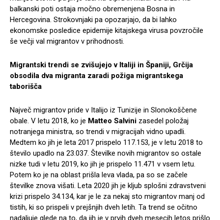
balkanski poti ostaja močno obremenjena Bosna in
Hercegovina. Strokovnjaki pa opozarjajo, da bi lahko
ekonomske posledice epidemije kitajskega virusa povzročile
še večji val migrantov v prihodnosti.
Migrantski trendi se zvišujejo v Italiji in Španiji, Grčija
obsodila dva migranta zaradi požiga migrantskega
taborišča
Največ migrantov pride v Italijo iz Tunizije in Slonokoščene
obale. V letu 2018, ko je
Matteo Salvini
zasedel položaj
notranjega ministra, so trendi v migracijah vidno upadli.
Medtem ko jih je leta 2017 prispelo 117.153, je v letu 2018 to
število upadlo na 23.037. Številke novih migrantov so ostale
nizke tudi v letu 2019, ko jih je prispelo 11.471 v vsem letu.
Potem ko je na oblast prišla leva vlada, pa so se začele
številke znova višati. Leta 2020 jih je kljub splošni zdravstveni
krizi prispelo 34.134, kar je le za nekaj sto migrantov manj od
tistih, ki so prispeli v prejšnjih dveh letih. Ta trend se očitno
nadaljuje glede na to, da jih je v prvih dveh mesecih letos prišlo