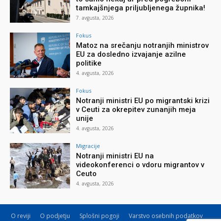
tamkajšnjega priljubljenega župnika!
7. avgusta, 2026
Fokus
Matoz na srečanju notranjih ministrov
EU za dosledno izvajanje azilne
politike
4. avgusta, 2026
Fokus
Notranji ministri EU po migrantski krizi
v Ceuti za okrepitev zunanjih meja
unije
4. avgusta, 2026
Migracije
Notranji ministri EU na
videokonferenci o vdoru migrantov v
Ceuto
4. avgusta, 2026
O reviji
O podjetju
Splošni pogoji
Varstvo osebnih podatkov