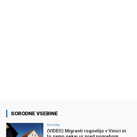
SORODNE VSEBINE
Kronika
(VIDEO) Migranti rogovilijo v Vinici in
to samo nekaj ur pred pogrebom