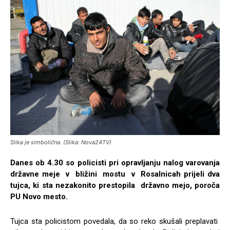
Slika je simbolična. (Slika: Nova24TV)
Danes ob 4.30 so policisti pri opravljanju nalog varovanja
državne meje v bližini mostu v Rosalnicah prijeli dva
tujca, ki sta nezakonito prestopila državno mejo, poroča
PU Novo mesto.
Tujca sta policistom povedala, da so reko skušali preplavati