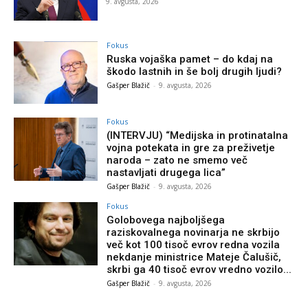
9. avgusta, 2026
Fokus
Ruska vojaška pamet – do kdaj na
škodo lastnih in še bolj drugih ljudi?
Gašper Blažič
-
9. avgusta, 2026
Fokus
(INTERVJU) “Medijska in protinatalna
vojna potekata in gre za preživetje
naroda – zato ne smemo več
nastavljati drugega lica”
Gašper Blažič
-
9. avgusta, 2026
Fokus
Golobovega najboljšega
raziskovalnega novinarja ne skrbijo
več kot 100 tisoč evrov redna vozila
nekdanje ministrice Mateje Čalušič,
skrbi ga 40 tisoč evrov vredno vozilo...
Gašper Blažič
-
9. avgusta, 2026