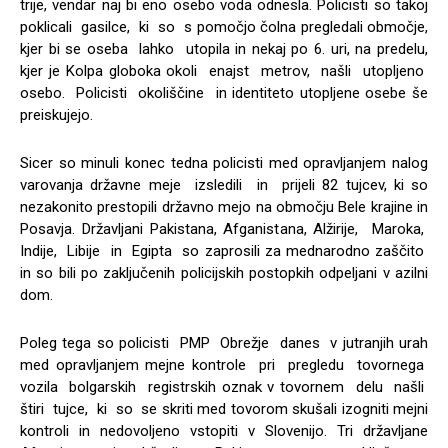
trije, vendar naj bi eno osebo voda odnesla. Policisti so takoj
poklicali gasilce, ki so s pomočjo čolna pregledali območje,
kjer bi se oseba lahko utopila in nekaj po 6. uri, na predelu,
kjer je Kolpa globoka okoli enajst metrov, našli utopljeno
osebo. Policisti okoliščine in identiteto utopljene osebe še
preiskujejo.
Sicer so minuli konec tedna policisti med opravljanjem nalog
varovanja državne meje izsledili in prijeli 82 tujcev, ki so
nezakonito prestopili državno mejo na območju Bele krajine in
Posavja. Državljani Pakistana, Afganistana, Alžirije, Maroka,
Indije, Libije in Egipta so zaprosili za mednarodno zaščito
in so bili po zaključenih policijskih postopkih odpeljani v azilni
dom.
Poleg tega so policisti PMP Obrežje danes v jutranjih urah
med opravljanjem mejne kontrole pri pregledu tovornega
vozila bolgarskih registrskih oznak v tovornem delu našli
štiri tujce, ki so se skriti med tovorom skušali izogniti mejni
kontroli in nedovoljeno vstopiti v Slovenijo. Tri državljane