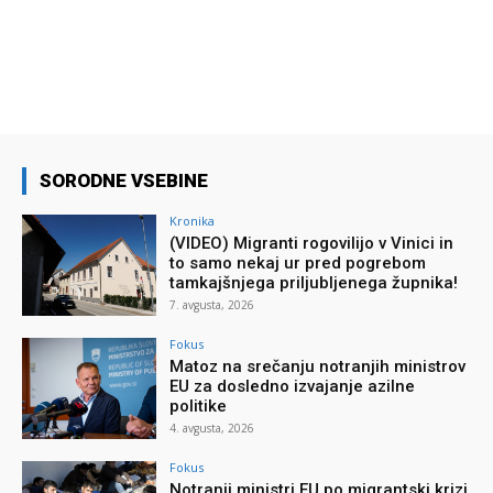
SORODNE VSEBINE
Kronika
(VIDEO) Migranti rogovilijo v Vinici in
to samo nekaj ur pred pogrebom
tamkajšnjega priljubljenega župnika!
7. avgusta, 2026
Fokus
Matoz na srečanju notranjih ministrov
EU za dosledno izvajanje azilne
politike
4. avgusta, 2026
Fokus
Notranji ministri EU po migrantski krizi