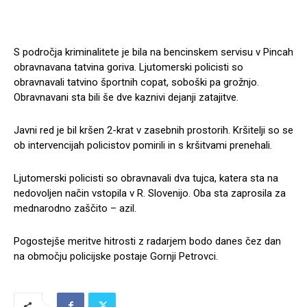
S področja kriminalitete je bila na bencinskem servisu v Pincah
obravnavana tatvina goriva. Ljutomerski policisti so
obravnavali tatvino športnih copat, soboški pa grožnjo.
Obravnavani sta bili še dve kaznivi dejanji zatajitve.
Javni red je bil kršen 2-krat v zasebnih prostorih. Kršitelji so se
ob intervencijah policistov pomirili in s kršitvami prenehali.
Ljutomerski policisti so obravnavali dva tujca, katera sta na
nedovoljen način vstopila v R. Slovenijo. Oba sta zaprosila za
mednarodno zaščito – azil.
Pogostejše meritve hitrosti z radarjem bodo danes čez dan
na območju policijske postaje Gornji Petrovci.