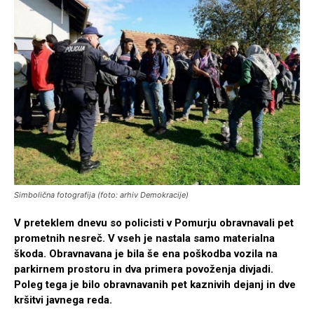
Simbolična fotografija (foto: arhiv Demokracije)
V preteklem dnevu so policisti v Pomurju obravnavali pet
prometnih nesreč. V vseh je nastala samo materialna
škoda. Obravnavana je bila še ena poškodba vozila na
parkirnem prostoru in dva primera povoženja divjadi.
Poleg tega je bilo obravnavanih pet kaznivih dejanj in dve
kršitvi javnega reda.