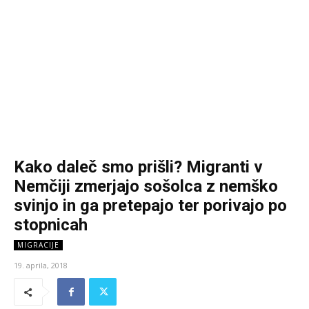
Kako daleč smo prišli? Migranti v
Nemčiji zmerjajo sošolca z nemško
svinjo in ga pretepajo ter porivajo po
stopnicah
MIGRACIJE
19. aprila, 2018