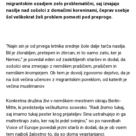
migrantskim ozadjem zelo problematični, saj izvajajo
nasilje nad sošolci z domačimi koreninami, čeprav osebje
šol velikokrat želi problem pomesti pod preprogo.
“Najin sin je od prvega letnika srednje šole dalje tarča nasilja.
Bil je zlorabljen, pretepen in zbrcan, in to samo zato, ker je
Nemec,” je povedal eden od zaskrbljenih staršev in dodal, da
sošolci sina zmerjajo z nemškim prašičem, prašičem in
nemškim krompirjem. Ob tem je dovolj zgovorno dejstvo, da je
na šoli večina učencev z migrantskim poreklom, od katerih je
večina muslimanov.
Konkretna družina živi v nemškem mestnem okraju Berlin-
Mitte, ki predstavlja večkulturno sosesko. “Radi živimo tukaj,
saj imamo tukaj pester krog prijateljev. Sina ustrahujejo in ga
maltretirajo zato, ker naj bi jedel svinjino,” so po navedbah
Voice of Europe povedali jezni starši in dodali, da je ob vsem
tem najbolj žalostno to, da so doma vegetarijanci.