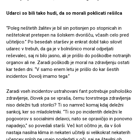
Udarci so bili tako hudi, da so morali poklicati rešilca
“Poleg neštetih žalitev je bil sin potisnjen po stopnicah in
neštetokrat pretepen na šolskem dvorišču, včasih celo pred
učiteljico.” Po besedah staršev je enkrat dobil tako silovit
udarec v trebuh, da ga je v bolnišnico moral odpeljati
reševalec, saj ni bilo jasno, ali je prišlo do poškodbe notranjih
organov ali ne. Zaradi poškodb je moral na zdravljenju ostati
kar teden dni. “V samo enem letu je prišlo do kar šestih
incidentov. Dovolj imamo tega.”
Zaradi vseh incidentov ustrahovani fant potrebuje psihološko
zdravljenje, človek pa se vpraša, čemu tovrstnega zdravljenja
niso deležni tudi storilci? Ti so namreč komaj kdaj deležni
sankcij, ker so mladoletniki. “Ti so po incidentih deležni le
pogovorov s socialnimi delavci, nato se opravičijo in ponovno
napadejo,” so povedali starši. Več kot očitno je, da v šoli
nastaja nasilna klima in nekateri učitelji si velikokrat nekaterih
učencev sploh ne upajo pogledati v oči, saj se številni ob