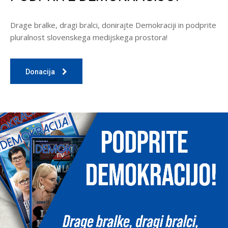
Drage bralke, dragi bralci, donirajte Demokraciji in podprite
pluralnost slovenskega medijskega prostora!
Donacija