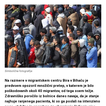
Simbolična fotografija
Na razmere v migrantskem centru Bira v Bihaću je
predvsem opozoril množični pretep, v katerem je bilo
poškodovanih okoli 40 migrantov, od tega osem težje.
Zdravniško poročilo iz bolnice danes navaja, da je stanje
najhuje ranjenega pacienta, ki so ga poslali na intenzivno