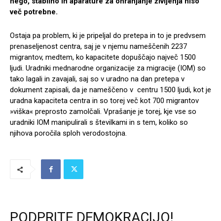
nego, stabilno in aparature za ohranjanje življenja niso
več potrebne.
Ostaja pa problem, ki je pripeljal do pretepa in to je predvsem
prenaseljenost centra, saj je v njemu nameščenih 2237
migrantov, medtem, ko kapacitete dopuščajo največ 1500
ljudi. Uradniki mednarodne organizacije za migracije (IOM) so
tako lagali in zavajali, saj so v uradno na dan pretepa v
dokument zapisali, da je nameščeno v centru 1500 ljudi, kot je
uradna kapaciteta centra in so torej več kot 700 migrantov
»viška« preprosto zamolčali. Vprašanje je torej, kje vse so
uradniki IOM manipulirali s številkami in s tem, koliko so
njihova poročila sploh verodostojna.
PODPRITE DEMOKRACIJO!