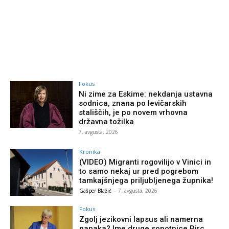
Fokus
Ni zime za Eskime: nekdanja ustavna
sodnica, znana po levičarskih
stališčih, je po novem vrhovna
državna tožilka
7. avgusta, 2026
Kronika
(VIDEO) Migranti rogovilijo v Vinici in
to samo nekaj ur pred pogrebom
tamkajšnjega priljubljenega župnika!
Gašper Blažič
-
7. avgusta, 2026
Fokus
Zgolj jezikovni lapsus ali namerna
napaka? Ime druge sopotnice Pirc