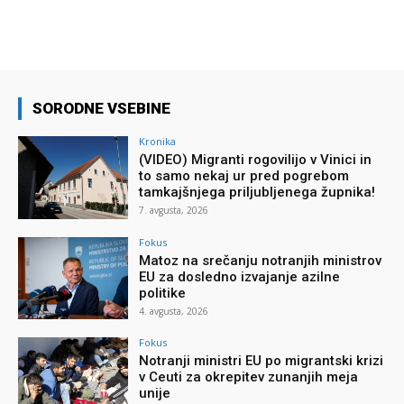
SORODNE VSEBINE
Kronika
(VIDEO) Migranti rogovilijo v Vinici in
to samo nekaj ur pred pogrebom
tamkajšnjega priljubljenega župnika!
7. avgusta, 2026
Fokus
Matoz na srečanju notranjih ministrov
EU za dosledno izvajanje azilne
politike
4. avgusta, 2026
Fokus
Notranji ministri EU po migrantski krizi
v Ceuti za okrepitev zunanjih meja
unije