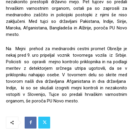
nezakonito prestopili državno mejo. Pet tujcev so predali
hrvaškim varnostnim organom, ostali pa so zaprosili za
mednarodno zaščito in policijski postopki z njimi še niso
zaključeni. Med tujci so državljani Pakistana, Indije, Sirije,
Maroka, Afganistana, Bangladeša in Alžirije, poroča PU Novo
mesto.
Na Mejni prehod za mednarodni cestni promet Obrežje je
nekaj pred 9. uro pripeljal voznik tovornega vozila iz Srbije.
Policisti so opravili mejno kontrolo priklopnika in na podlagi
meritev z detektorjem srčnega utripa ugotovili, da se v
priklopniku nahajajo osebe. V tovornem delu so skrite med
tovorom našli dva državljana Afganistana in dva državljana
Indije, ki so se skušali izogniti mejni kontroli in nezakonito
vstopiti v Slovenijo, Tujce so predali hrvaškim varnostnim
organom, še poroča PU Novo mesto.