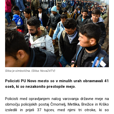
Slika je simbolična. (Slika: Nova24TV)
Policisti PU Novo mesto so v minulih urah obravnavali 41
oseb, ki so nezakonito prestopile mejo.
Policisti med opravljanjem nalog varovanja državne meje na
območju policijskih postaj Črnomelj, Metlika, Brežice in Krško
izsledili in prijeli 37 tujcev, med njimi tri otroke, ki so