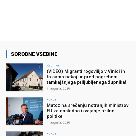
SORODNE VSEBINE
Kronika
(VIDEO) Migranti rogovilijo v Vinici in
to samo nekaj ur pred pogrebom
tamkajšnjega priljubljenega župnika!
7. avgusta, 2026
Fokus
Matoz na srečanju notranjih ministrov
EU za dosledno izvajanje azilne
politike
4. avgusta, 2026
Fokus