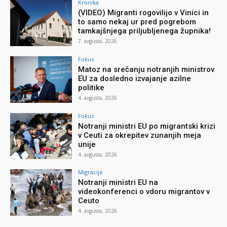
Kronika
(VIDEO) Migranti rogovilijo v Vinici in
to samo nekaj ur pred pogrebom
tamkajšnjega priljubljenega župnika!
7. avgusta, 2026
Fokus
Matoz na srečanju notranjih ministrov
EU za dosledno izvajanje azilne
politike
4. avgusta, 2026
Fokus
Notranji ministri EU po migrantski krizi
v Ceuti za okrepitev zunanjih meja
unije
4. avgusta, 2026
Migracije
Notranji ministri EU na
videokonferenci o vdoru migrantov v
Ceuto
4. avgusta, 2026