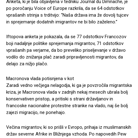
Anketa, ki je bila objavljena v tedniku Journal du Dimnache, je
po poročanju Voice of Europe razkrila, da se 64 odstotkov
vprašanih strinja s trditvijo: “Naša država ima že dovolj tujcev
in sprejemanje dodatnih imigrantov ne bi bilo zaželeno.”
Iftopova anketa je pokazala, da se 77 odstotkov Francozov
boji nadaljnje politike sprejemanja migrantov, 71 odstotkov
vprašanih pa verjame, da bo preveliko priseljevanje v državo
vodilo do znižanja plač zaradi pripravljenosti migrantov, da
delajo za nižjo plačo.
Macronova vlada potisnjena v kot
Zaradi vedno večjega nelagodja, ki ga je povzročila migrantska
kriza, je Macronova vlada v zadnjih nekaj mesecih ubrala bolj
konservativen pristop, a pritiski s strani državljanov in
francoske nacionalne protestne stranke na vlado, naj še bolj
zajezi migracijo, ne ponehajo.
Večina migrantov, ki so prišli v Evropo, prihaja iz muslimanskih
držav severne Afrike in Bližnjega vzhoda. Po napovedih Pew