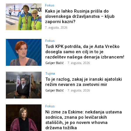
Fokus
Kako je lahko Rusinja prišla do
slovenskega državljanstva – kljub
zaporni kazni?
7. avgusta, 2026
Fokus
Tudi KPK potrdila, da je Asta Vrečko
dosegla samo en cilj in to je
razdelitev našega denarja izbrancem!
Gašper Blažič
-
7. avgusta, 2026
Tujina
To je razlog, zakaj je iranski ajatolski
režim nevaren za svetovni mir
Gašper Blažič
-
7. avgusta, 2026
Fokus
Ni zime za Eskime: nekdanja ustavna
sodnica, znana po levičarskih
stališčih, je po novem vrhovna
državna tožilka