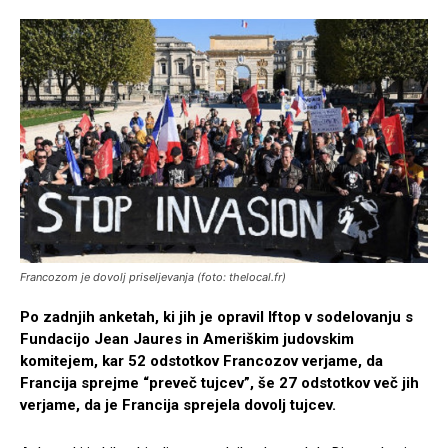
Francozom je dovolj priseljevanja (foto: thelocal.fr)
Po zadnjih anketah, ki jih je opravil Iftop v sodelovanju s
Fundacijo Jean Jaures in Ameriškim judovskim
komitejem, kar 52 odstotkov Francozov verjame, da
Francija sprejme “preveč tujcev”, še 27 odstotkov več jih
verjame, da je Francija sprejela dovolj tujcev.