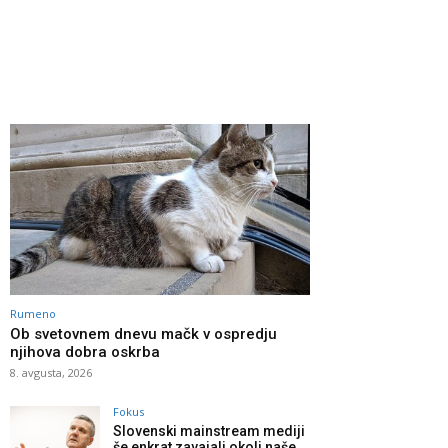
Rumeno
Ob svetovnem dnevu mačk v ospredju
njihova dobra oskrba
8. avgusta, 2026
Fokus
Slovenski mainstream mediji
še enkrat zavajali okoli naše