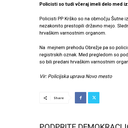
Policisti so tudi včeraj imeli delo med 
Policisti PP Krško so na območju Šutne izsl
nezakonito prestopili državno mejo. Slednj
hrvaškim varnostnim organom.
Na mejnem prehodu Obrežje pa so policisti
registrskih oznak. Med pregledom so pod t
so bili predani hrvaškim varnostnim org
Vir: Policijska uprava Novo mesto
Share
PODPRITE DEMOKRACIJ