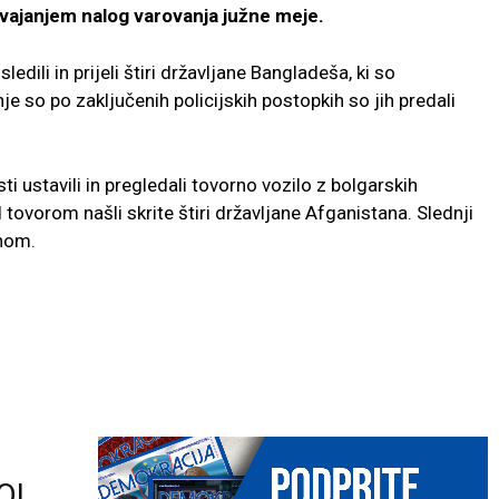
izvajanjem nalog varovanja južne meje.
edili in prijeli štiri državljane Bangladeša, ki so
e so po zaključenih policijskih postopkih so jih predali
 ustavili in pregledali tovorno vozilo z bolgarskih
ovorom našli skrite štiri državljane Afganistana. Slednji
anom.
O!