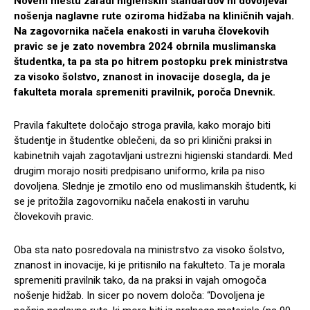
Novem mestu zaradi higienskih standardov ni dovoljeval
nošenja naglavne rute oziroma hidžaba na kliničnih vajah.
Na zagovornika načela enakosti in varuha človekovih
pravic se je zato novembra 2024 obrnila muslimanska
študentka, ta pa sta po hitrem postopku prek ministrstva
za visoko šolstvo, znanost in inovacije dosegla, da je
fakulteta morala spremeniti pravilnik, poroča Dnevnik.
Pravila fakultete določajo stroga pravila, kako morajo biti
študentje in študentke oblečeni, da so pri klinični praksi in
kabinetnih vajah zagotavljani ustrezni higienski standardi. Med
drugim morajo nositi predpisano uniformo, krila pa niso
dovoljena. Slednje je zmotilo eno od muslimanskih študentk, ki
se je pritožila zagovorniku načela enakosti in varuhu
človekovih pravic.
Oba sta nato posredovala na ministrstvo za visoko šolstvo,
znanost in inovacije, ki je pritisnilo na fakulteto. Ta je morala
spremeniti pravilnik tako, da na praksi in vajah omogoča
nošenje hidžab. In sicer po novem določa: “Dovoljena je