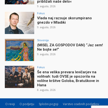
približati naše delo«
9. avgusta, 2026
Fokus
Vlada naj razsuje skorumpirano
gnezdo v Mladiki
9. avgusta, 2026
Slovenija
(MISEL ZA GOSPODOV DAN) “Jaz sem!
Ne bojte se!”
9. avgusta, 2026
Fokus
Še ena velika prevara levičarjev na
volitvah: tudi OVSE je opozorila na
volilne kršitve Goloba, Bratuškove in
Hana
8. avgusta, 2026
O reviji
O podjetju
Splošni pogoji
Varstvo osebnih podatkov