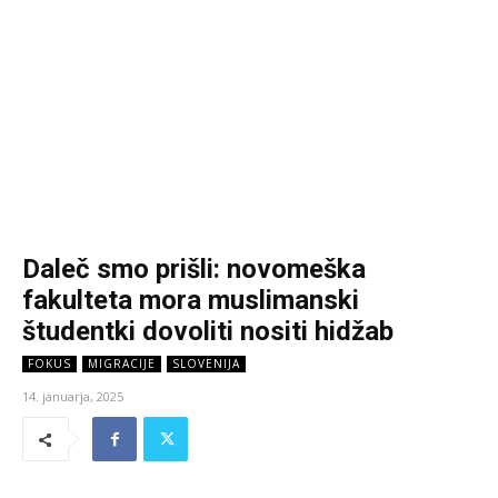
Daleč smo prišli: novomeška
fakulteta mora muslimanski
študentki dovoliti nositi hidžab
FOKUS
MIGRACIJE
SLOVENIJA
14. januarja, 2025