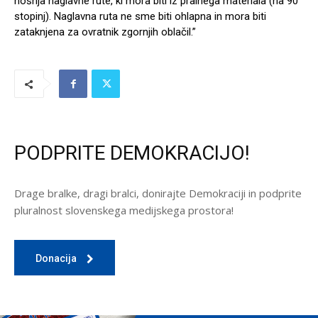
nošnja naglavne rute, ki mora biti iz pralnega materiala (na 90
stopinj). Naglavna ruta ne sme biti ohlapna in mora biti
zataknjena za ovratnik zgornjih oblačil.”
PODPRITE DEMOKRACIJO!
Drage bralke, dragi bralci, donirajte Demokraciji in podprite
pluralnost slovenskega medijskega prostora!
Donacija