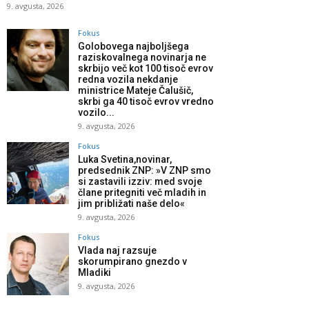
9. avgusta, 2026
Fokus
Golobovega najboljšega
raziskovalnega novinarja ne
skrbijo več kot 100 tisoč evrov
redna vozila nekdanje
ministrice Mateje Čalušič,
skrbi ga 40 tisoč evrov vredno
vozilo...
9. avgusta, 2026
Fokus
Luka Svetina,novinar,
predsednik ZNP: »V ZNP smo
si zastavili izziv: med svoje
člane pritegniti več mladih in
jim približati naše delo«
9. avgusta, 2026
Fokus
Vlada naj razsuje
skorumpirano gnezdo v
Mladiki
9. avgusta, 2026