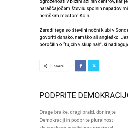
ogroženosti v bližini azilnih centrov, kar j
naraščajočem številu spolnih napadov migr
nemškim mestom Köln.
Zaradi tega so številni nočni klubi v Sond
govoriti dansko, nemško ali angleško. Je
poročilih o “tujcih v skupinah”, ki nadleguj
Share
PODPRITE DEMOKRACIJ
Drage bralke, dragi bralci, donirajte
Demokraciji in podprite pluralnost
slovenskega medijskega prostora!