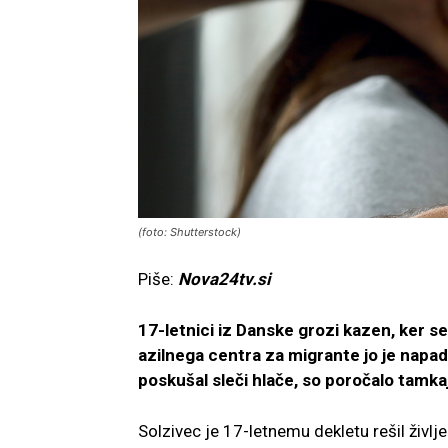
(foto: Shutterstock)
Piše:
Nova24tv.si
17-letnici iz Danske grozi kazen, ker se
azilnega centra za migrante jo je napadel
poskušal sleči hlače, so poročalo tamkaj
Solzivec je 17-letnemu dekletu rešil življ