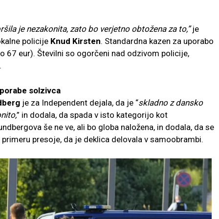
ila je nezakonita, zato bo verjetno obtožena za to,”
je
kalne policije
Knud Kirsten
. Standardna kazen za uporabo
o 67 eur). Številni so ogorčeni nad odzivom policije,
.
uporabe solzivca
dberg
je za Independent dejala, da je “
skladno
z dansko
nito,
” in dodala, da spada v isto kategorijo kot
ndbergova še ne ve, ali bo globa naložena, in dodala, da se
v primeru presoje, da je deklica delovala v samoobrambi.