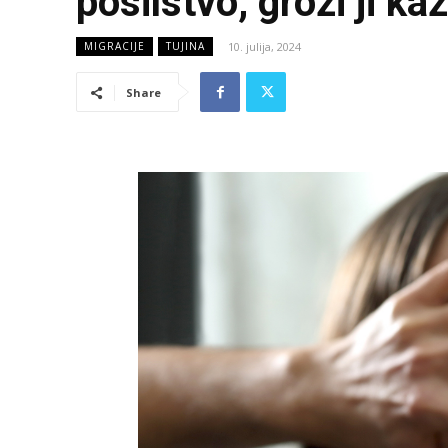
posilstvo, grozi ji ka
10. julija, 2024
MIGRACIJE
TUJINA
Share