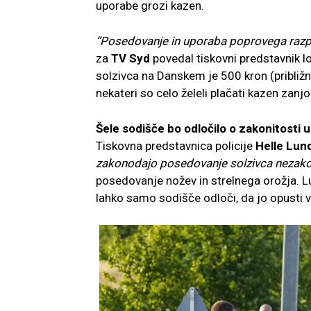
uporabe grozi kazen.
“Posedovanje in uporaba poprovega razprš
za
TV Syd
povedal tiskovni predstavnik lo
solzivca na Danskem je 500 kron (približn
nekateri so celo želeli plačati kazen zanjo
Šele sodišče bo odločilo o zakonitosti 
Tiskovna predstavnica policije
Helle Lun
zakonodajo posedovanje solzivca nezako
posedovanje nožev in strelnega orožja. Lu
lahko samo sodišče odloči, da jo opusti 