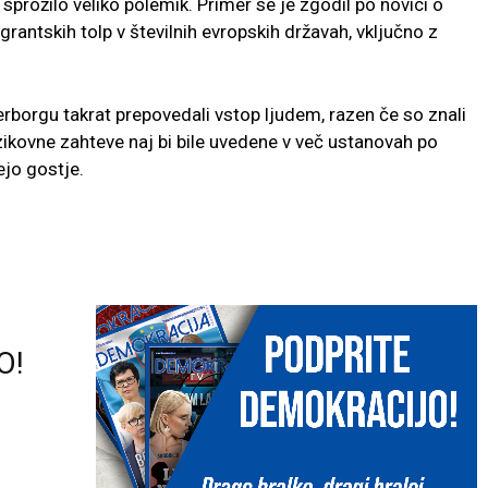
e sprožilo veliko polemik. Primer se je zgodil po novici o
antskih tolp v številnih evropskih državah, vključno z
erborgu takrat prepovedali vstop ljudem, razen če so znali
zikovne zahteve naj bi bile uvedene v več ustanovah po
ejo gostje.
O!