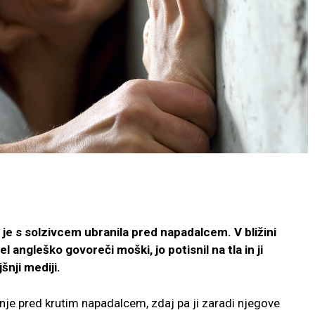
 je s solzivcem ubranila pred napadalcem. V bližini
 angleško govoreči moški, jo potisnil na tla in ji
šnji mediji.
enje pred krutim napadalcem, zdaj pa ji zaradi njegove