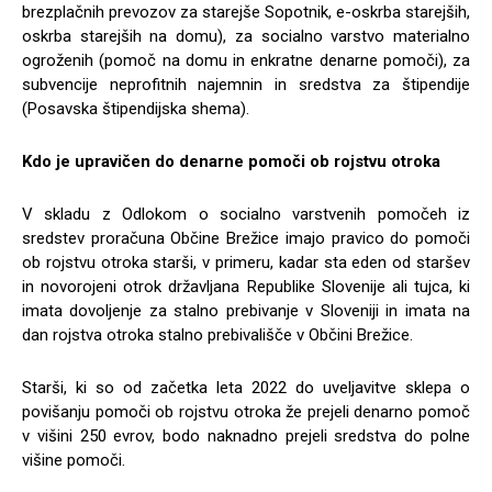
brezplačnih prevozov za starejše Sopotnik, e-oskrba starejših,
oskrba starejših na domu), za socialno varstvo materialno
ogroženih (pomoč na domu in enkratne denarne pomoči), za
subvencije neprofitnih najemnin in sredstva za štipendije
(Posavska štipendijska shema).
Kdo je upravičen do denarne pomoči ob rojstvu otroka
V skladu z Odlokom o socialno varstvenih pomočeh iz
sredstev proračuna Občine Brežice imajo pravico do pomoči
ob rojstvu otroka starši, v primeru, kadar sta eden od staršev
in novorojeni otrok državljana Republike Slovenije ali tujca, ki
imata dovoljenje za stalno prebivanje v Sloveniji in imata na
dan rojstva otroka stalno prebivališče v Občini Brežice.
Starši, ki so od začetka leta 2022 do uveljavitve sklepa o
povišanju pomoči ob rojstvu otroka že prejeli denarno pomoč
v višini 250 evrov, bodo naknadno prejeli sredstva do polne
višine pomoči.