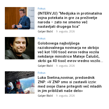
Fokus
(INTERVJU) “Medijska in protinatalna
vojna potekata in gre za preživetje
naroda – zato ne smemo več
nastavljati drugega lica”
Gašper Blažič
-
9. avgusta, 2026
Fokus
Golobovega najboljšega
raziskovalnega novinarja ne skrbijo
več kot 100 tisoč evrov redna vozila
nekdanje ministrice Mateje Čalušič,
skrbi ga 40 tisoč evrov vredno vozilo...
Gašper Blažič
-
9. avgusta, 2026
Fokus
Luka Svetina,novinar, predsednik
ZNP: »V ZNP smo si zastavili izziv:
med svoje člane pritegniti več mladih
in jim približati naše delo«
Gašper Blažič
-
9. avgusta, 2026