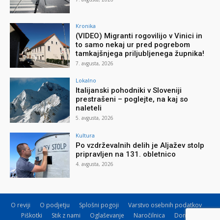
Kronika
(VIDEO) Migranti rogovilijo v Vinici in
to samo nekaj ur pred pogrebom
tamkajšnjega priljubljenega župnika!
7. avgusta, 2026
Lokalno
Italijanski pohodniki v Sloveniji
prestrašeni – poglejte, na kaj so
naleteli
5. avgusta, 2026
Kultura
Po vzdrževalnih delih je Aljažev stolp
pripravljen na 131. obletnico
4. avgusta, 2026
O reviji
O podjetju
Splošni pogoji
Varstvo osebnih podatkov
Piškotki
Stik z nami
Oglaševanje
Naročilnica
Donacije