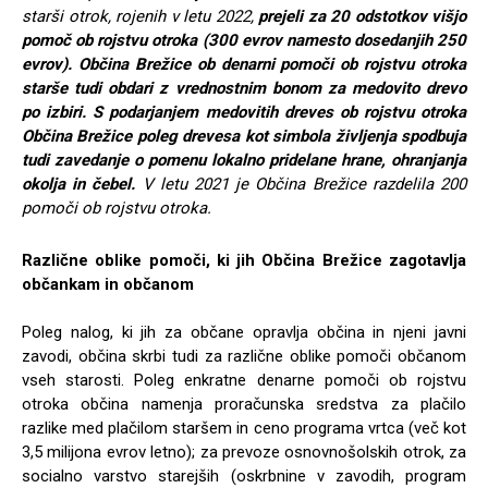
starši otrok, rojenih v letu 2022,
prejeli za 20 odstotkov višjo
pomoč ob rojstvu otroka (300 evrov namesto dosedanjih 250
evrov).
Občina Brežice ob denarni pomoči ob rojstvu otroka
starše tudi obdari z vrednostnim bonom za medovito drevo
po izbiri. S podarjanjem medovitih dreves ob rojstvu otroka
Občina Brežice poleg drevesa kot simbola življenja spodbuja
tudi zavedanje o pomenu lokalno pridelane hrane, ohranjanja
okolja in čebel.
V letu 2021 je Občina Brežice razdelila 200
pomoči ob rojstvu otroka.
Različne oblike pomoči, ki jih Občina Brežice zagotavlja
občankam in občanom
Poleg nalog, ki jih za občane opravlja občina in njeni javni
zavodi, občina skrbi tudi za različne oblike pomoči občanom
vseh starosti. Poleg enkratne denarne pomoči ob rojstvu
otroka občina namenja proračunska sredstva za plačilo
razlike med plačilom staršem in ceno programa vrtca (več kot
3,5 milijona evrov letno); za prevoze osnovnošolskih otrok, za
socialno varstvo starejših (oskrbnine v zavodih, program