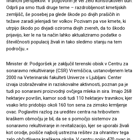
finančni perspektivi. V pogovorih je vel zelo konstruktiven duh.
Odprli pa smo ttudi druge teme – razdrobljenost kmetijskih
zemljišč, še posebej pa glede škode po divjih prašičih in
težave zaradi jelenjadi ter volkov. Pozivam pa vse kmete, ki
utrpijo škodo po divjadi oziroma divjih zvereh, da to škodo
prijavijo, ker le na ta način lahko aktualiziramo podatke o
številčnosti populacij živali in tako sledimo stanju na tem
področju..«
Minister dr. Podgoršek je zaključil terenski obisk v Centru za
sonaravno rekultiviranje (CSR) Vremščica, ustanovljenem leta
2000 na Veterinarski fakulteti Univerze v Ljubljani. Center
izvaja izobraževalne in raziskovalne aktivnosti, poznan pa je
tudi po sonaravni proizvodnji ovčjega mleka in sira. Imajo 268
hektarjev površin, kamor sodi tudi 110 hektarjev travnikov, kjer
vsako leto pridobijo okoli 160 ton sena za zimsko krmljenje
ovac. Poglavitni razlog za ureditev centra na hribovitem
kraškem območju je bil, da se s pomočjo sistemov za
sonaravno rekultiviranje in revitalizacijo, kjer se uporabi živali
kot orodje, poišče najbolj ustrezna rešitev za ohranitev tega
zelo občutljivega kraškega okolja. V centru gojijo 470 ovac in