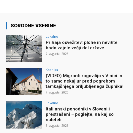
SORODNE VSEBINE
Lokalno
Prihaja osvežitev: plohe in nevihte
bodo zajele večji del države
7. avgusta, 2026
Kronika
(VIDEO) Migranti rogovilijo v Vinici in
to samo nekaj ur pred pogrebom
tamkajšnjega priljubljenega župnika!
7. avgusta, 2026
Lokalno
Italijanski pohodniki v Sloveniji
prestrašeni – poglejte, na kaj so
naleteli
5. avgusta, 2026