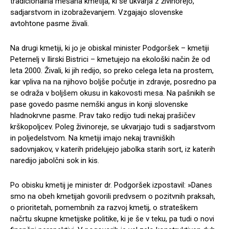
tradicionalna mešana kmetija, ki se ukvarja z živinorejo,
sadjarstvom in izobraževanjem. Vzgajajo slovenske
avtohtone pasme živali.
Na drugi kmetiji, ki jo je obiskal minister Podgoršek – kmetiji
Peternelj v Ilirski Bistrici – kmetujejo na ekološki način že od
leta 2000. Živali, ki jih redijo, so preko celega leta na prostem,
kar vpliva na na njihovo boljše počutje in zdravje, posredno pa
se odraža v boljšem okusu in kakovosti mesa. Na pašnikih se
pase govedo pasme nemški angus in konji slovenske
hladnokrvne pasme. Prav tako redijo tudi nekaj prašičev
krškopoljcev. Poleg živinoreje, se ukvarjajo tudi s sadjarstvom
in poljedelstvom. Na kmetiji imajo nekaj travniških
sadovnjakov, v katerih pridelujejo jabolka starih sort, iz katerih
naredijo jabolčni sok in kis.
Po obisku kmetij je minister dr. Podgoršek izpostavil: »Danes
smo na obeh kmetijah govorili predvsem o pozitvnih praksah,
o prioritetah, pomembnih za razvoj kmetij, o strateškem
načrtu skupne kmetijske politike, ki je še v teku, pa tudi o novi