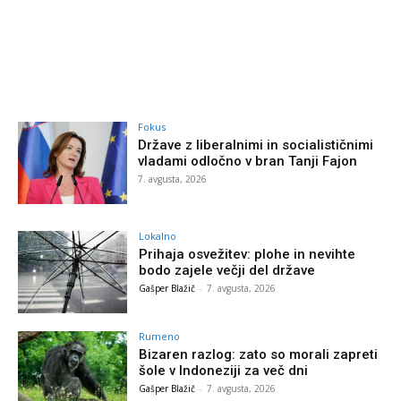
Fokus
Države z liberalnimi in socialističnimi
vladami odločno v bran Tanji Fajon
7. avgusta, 2026
Lokalno
Prihaja osvežitev: plohe in nevihte
bodo zajele večji del države
Gašper Blažič
-
7. avgusta, 2026
Rumeno
Bizaren razlog: zato so morali zapreti
šole v Indoneziji za več dni
Gašper Blažič
-
7. avgusta, 2026