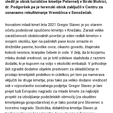
sledil je obisk turistične kmetije Peternelj v Ilirski Bistrici,
dr. Podgoršek pa je terenski obisk zaključil v Centru za
sonaravno rekultiviranje Vremščica v Senožečah.
Inovativni mladi kmet leta 2021 Gregor Slavec je po starem
očetu podedoval opuščeno kmetijo v Knežaku. Zaradi velike
zaraščenosti obdelovalnih površin je eden redkih kmetov v
svojem okolišu, kjer na pašnikih pase koze srnaste in
drežniške pasme, bovške ovce, cikasto govedo, štajerske
kokoši nesnice, kranjske čebele in osle. V želji, da bi kozjemu
mleku dodali vrednost, se je lotil izdelave sladoleda z raznimi
dodatki, ki je kupcem na voljo v ekološki embalaži. V prihodnje
želi zgraditi dodatne objekte predvsem za skladiščenje in
prodajo kmetijskih pridelkov in izdelkov, pri tem pa namerava
vključiti še druge kmetije, prav tako pa veliko dodano vrednost
vidi v vzpostavitvi socialnega podjetja. Gregor Slavec je lani
prejel tudi Evropsko nagrado za mlade kmete za najboljši
projekt za izboljšanje podeželskih območij (za obuditev
kmetijskega gospodarstva) in je tako postal prvi Slovenec s
tovrstno nagrado. Ekološka, didaktična kmetija Slavec je