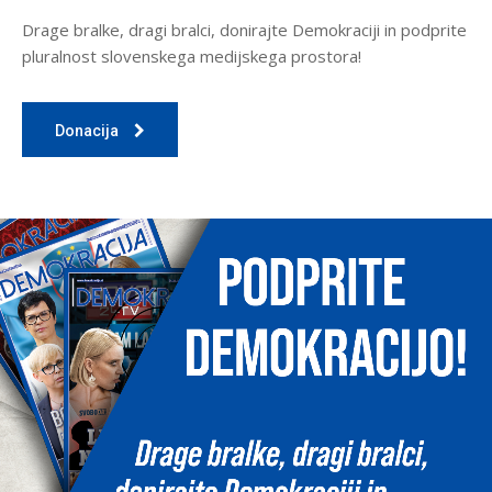
Drage bralke, dragi bralci, donirajte Demokraciji in podprite
pluralnost slovenskega medijskega prostora!
Donacija