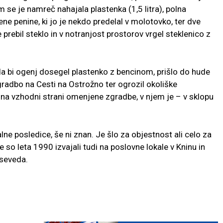
 se je namreč nahajala plastenka (1,5 litra), polna
jene penine, ki jo je nekdo predelal v molotovko, ter dve
je prebil steklo in v notranjost prostorov vrgel steklenico z
, da bi ogenj dosegel plastenko z bencinom, prišlo do hude
 zgradbo na Cesti na Ostrožno ter ogrozil okoliške
 na vzhodni strani omenjene zgradbe, v njem je – v sklopu
lne posledice, še ni znan. Je šlo za objestnost ali celo za
 leta 1990 izvajali tudi na poslovne lokale v Kninu in
 seveda.