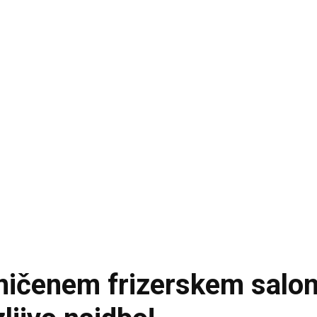
čenem frizerskem salonu