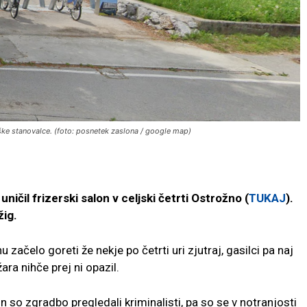
iške stanovalce. (foto: posnetek zaslona / google map)
ničil frizerski salon v celjski četrti Ostrožno (
TUKAJ
).
žig.
u začelo goreti že nekje po četrti uri zjutraj, gasilci pa naj
žara nihče prej ni opazil.
n so zgradbo pregledali kriminalisti, pa so se v notranjosti