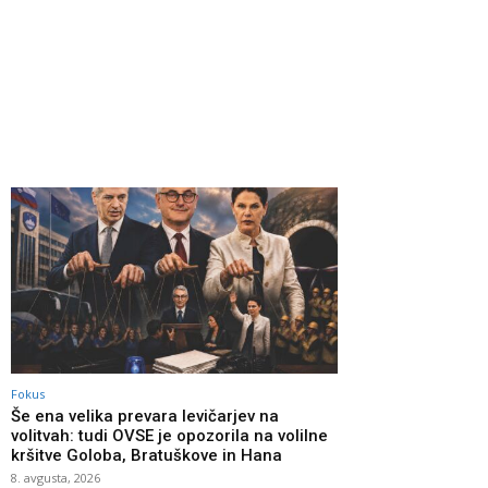
Fokus
Še ena velika prevara levičarjev na
volitvah: tudi OVSE je opozorila na volilne
kršitve Goloba, Bratuškove in Hana
8. avgusta, 2026