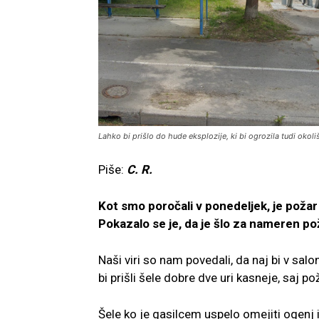
Lahko bi prišlo do hude eksplozije, ki bi ogrozila tudi okol
Piše:
C. R.
Kot smo poročali v ponedeljek, je požar u
Pokazalo se je, da je šlo za nameren po
Naši viri so nam povedali, da naj bi v salon
bi prišli šele dobre dve uri kasneje, saj po
Šele ko je gasilcem uspelo omejiti ogenj i