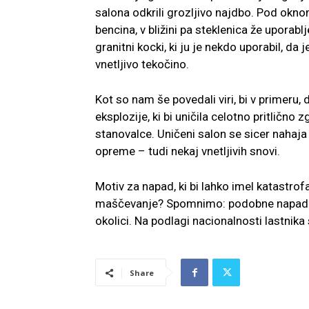
salona odkrili grozljivo najdbo. Pod oknom
bencina, v bližini pa steklenica že uporabl
granitni kocki, ki ju je nekdo uporabil, da 
vnetljivo tekočino.
Kot so nam še povedali viri, bi v primeru
eksplozije, ki bi uničila celotno pritlično
stanovalce. Uničeni salon se sicer nahaja
opreme – tudi nekaj vnetljivih snovi.
Motiv za napad, ki bi lahko imel katastrofa
maščevanje? Spomnimo: podobne napade so
okolici. Na podlagi nacionalnosti lastnika
Share