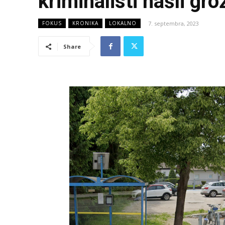
kriminalisti našli gro
7. septembra, 2023
FOKUS
KRONIKA
LOKALNO
Share