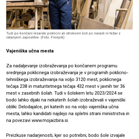
Tudi po končani lesarski poklicni ali strokovni šoli po navadi ni težav z
iskanjem zaposlitve. (Foto: Freepik)
Vajeniška učna mesta
Za nadaljevanje izobraževanja po končanem programu
srednjega poklicnega izobraževanja je v programih poklicno-
tehniškega izobraževanja na voljo 3120 mest, poklicnega
tečaja 238 in maturitetnega tečaja 432 mest v javnih ter 36
mest v zasebnih šolah. Tudi v šolskem letu 2023/2024 se
bodo lahko dijaki na nekaterih šolah izobraževali v vajeniški
obliki. Delodajalce, pri katerih so na voljo vajeniška učna
mesta, lahko kandidati najdejo na spletni strani ministrstva in
na povezavi www.mojaizbira.si.
Preizkuse nadarjenosti, kjer so potrebni, bodo šole izvajale