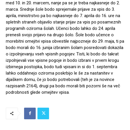
med 10. in 20. marcem, nanje pa se je treba najkasneje do 2.
marca. Srednje šole bodo sprejemale prijave za vpis do 3.
aprila, ministrstvo pa bo najkasneje do 7. aprila do 16. ure na
spletnih straneh objavilo stanje prijav za vpis po posameznih
programih oziroma šolah. Učenci bodo lahko do 24. aprila
prenesli svojo prijavo na drugo šolo. Šole bodo učence o
morebitni omejitvi vpisa obvestile najpozneje do 29. maja, ti pa
bodo morali do 16. junija izbranim šolam posredovati dokazila
o izpolnjevanju vseh vpisnih pogojev. Tisti, ki bodo do takrat
izpolnjevali vse vpisne pogoje in bodo izbrani v prvem krogu
izbirnega postopka, bodo tudi vpisani in si do 1. septembra
lahko oddahnejo oziroma poskrbijo le še za nastanitev v
dijaškem domu, če jo bodo potrebovali (teh je za novince
razpisanih 2164), drugi pa bodo morali biti pozorni še na več
podrobnosti glede omejitev vpisa.