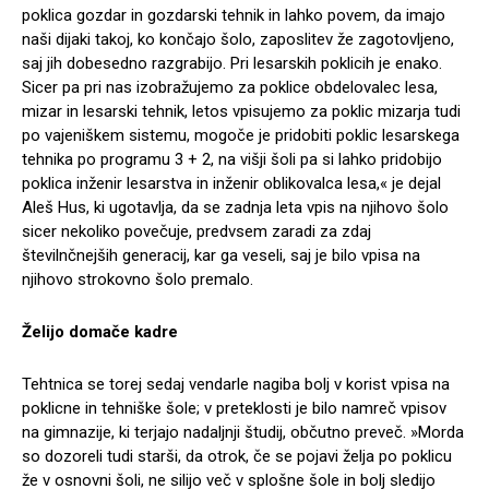
poklica gozdar in gozdarski tehnik in lahko povem, da imajo
naši dijaki takoj, ko končajo šolo, zaposlitev že zagotovljeno,
saj jih dobesedno razgrabijo. Pri lesarskih poklicih je enako.
Sicer pa pri nas izobražujemo za poklice obdelovalec lesa,
mizar in lesarski tehnik, letos vpisujemo za poklic mizarja tudi
po vajeniškem sistemu, mogoče je pridobiti poklic lesarskega
tehnika po programu 3 + 2, na višji šoli pa si lahko pridobijo
poklica inženir lesarstva in inženir oblikovalca lesa,« je dejal
Aleš Hus, ki ugotavlja, da se zadnja leta vpis na njihovo šolo
sicer nekoliko povečuje, predvsem zaradi za zdaj
številnčnejših generacij, kar ga veseli, saj je bilo vpisa na
njihovo strokovno šolo premalo.
Želijo domače kadre
Tehtnica se torej sedaj vendarle nagiba bolj v korist vpisa na
poklicne in tehniške šole; v preteklosti je bilo namreč vpisov
na gimnazije, ki terjajo nadaljnji študij, občutno preveč. »Morda
so dozoreli tudi starši, da otrok, če se pojavi želja po poklicu
že v osnovni šoli, ne silijo več v splošne šole in bolj sledijo