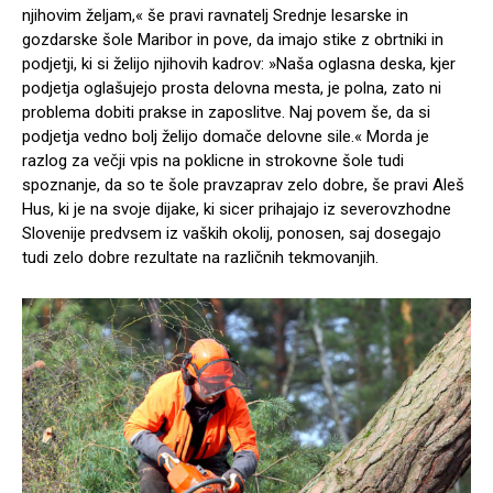
njihovim željam,« še pravi ravnatelj Srednje lesarske in
gozdarske šole Maribor in pove, da imajo stike z obrtniki in
podjetji, ki si želijo njihovih kadrov: »Naša oglasna deska, kjer
podjetja oglašujejo prosta delovna mesta, je polna, zato ni
problema dobiti prakse in zaposlitve. Naj povem še, da si
podjetja vedno bolj želijo domače delovne sile.« Morda je
razlog za večji vpis na poklicne in strokovne šole tudi
spoznanje, da so te šole pravzaprav zelo dobre, še pravi Aleš
Hus, ki je na svoje dijake, ki sicer prihajajo iz severovzhodne
Slovenije predvsem iz vaških okolij, ponosen, saj dosegajo
tudi zelo dobre rezultate na različnih tekmovanjih.