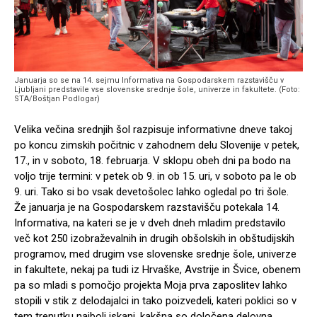
Januarja so se na 14. sejmu Informativa na Gospodarskem razstavišču v
Ljubljani predstavile vse slovenske srednje šole, univerze in fakultete. (Foto:
STA/Boštjan Podlogar)
Velika večina srednjih šol razpisuje informativne dneve takoj
po koncu zimskih počitnic v zahodnem delu Slovenije v petek,
17., in v soboto, 18. februarja. V sklopu obeh dni pa bodo na
voljo trije termini: v petek ob 9. in ob 15. uri, v soboto pa le ob
9. uri. Tako si bo vsak devetošolec lahko ogledal po tri šole.
Že januarja je na Gospodarskem razstavišču potekala 14.
Informativa, na kateri se je v dveh dneh mladim predstavilo
več kot 250 izobraževalnih in drugih obšolskih in obštudijskih
programov, med drugim vse slovenske srednje šole, univerze
in fakultete, nekaj pa tudi iz Hrvaške, Avstrije in Švice, obenem
pa so mladi s pomočjo projekta Moja prva zaposlitev lahko
stopili v stik z delodajalci in tako poizvedeli, kateri poklici so v
tem trenutku najbolj iskani, kakšna so določena delovna