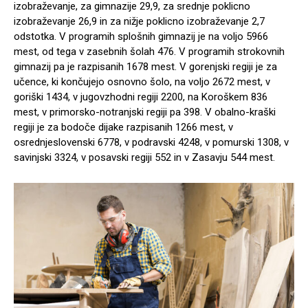
izobraževanje, za gimnazije 29,9, za srednje poklicno
izobraževanje 26,9 in za nižje poklicno izobraževanje 2,7
odstotka. V programih splošnih gimnazij je na voljo 5966
mest, od tega v zasebnih šolah 476. V programih strokovnih
gimnazij pa je razpisanih 1678 mest. V gorenjski regiji je za
učence, ki končujejo osnovno šolo, na voljo 2672 mest, v
goriški 1434, v jugovzhodni regiji 2200, na Koroškem 836
mest, v primorsko-notranjski regiji pa 398. V obalno-kraški
regiji je za bodoče dijake razpisanih 1266 mest, v
osrednjeslovenski 6778, v podravski 4248, v pomurski 1308, v
savinjski 3324, v posavski regiji 552 in v Zasavju 544 mest.