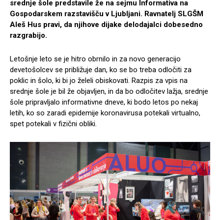
srednje šole predstavile že na sejmu Informativa na
Gospodarskem razstavišču v Ljubljani. Ravnatelj SLGŠM
Aleš Hus pravi, da njihove dijake delodajalci dobesedno
razgrabijo.
Letošnje leto se je hitro obrnilo in za novo generacijo
devetošolcev se približuje dan, ko se bo treba odločiti za
poklic in šolo, ki bi jo želeli obiskovati. Razpis za vpis na
srednje šole je bil že objavljen, in da bo odločitev lažja, srednje
šole pripravljalo informativne dneve, ki bodo letos po nekaj
letih, ko so zaradi epidemije koronavirusa potekali virtualno,
spet potekali v fizični obliki.