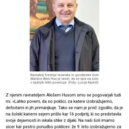
Ravnatelj Srednje lesarske in gozdarske šole
Maribor Aleš Hus je vesel, da se vpis na šolo
v zadnjih letih povečuje. (Foto: Lucija Kavčič)
Z njenim ravnateljem Alešem Husom smo se pogovarjali tudi
mi. »Lahko povem, da so poklici, za katere izobražujemo,
deficitarni in jih primanjkuje. Tako se nam je prvič zgodilo, da je
na šolski karierni sejem prišlo kar 16 podjetij, ki so predstavila
svoje dejavnosti in iskala stike z dijaki. Na naši šoli imamo
sicer kar pestro ponudbo poklicev: že 9. leto izobražujemo za