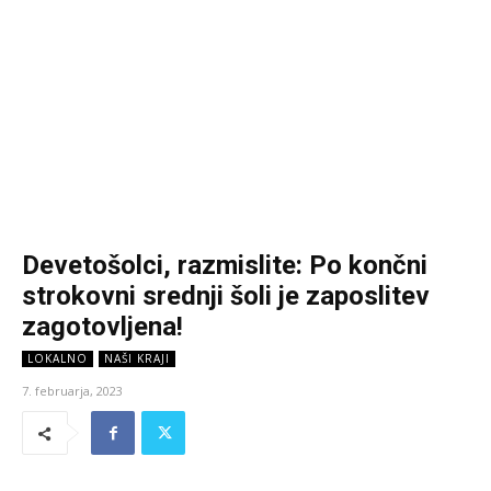
Devetošolci, razmislite: Po končni
strokovni srednji šoli je zaposlitev
zagotovljena!
LOKALNO
NAŠI KRAJI
7. februarja, 2023