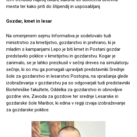
mesta ter kako priti do štipendij in usposabljanj.
Gozdar, kmet in lesar
Na omenjenem sejmu Informativa je sodelovalo tudi
ministrstvo za kmetijstvo, gozdarstvo in prehrano, ki je
mladim s kampanjami Lepo je biti kmet in Postani gozdar
predstavilo poklice v kmetijstvu in gozdarstvu. Kogar je
zanimalo, se je lahko preizkusil v sečnji dreves na simulatorju
sečnje, ki so mu ga pomagali upravljati predstavniki Srednje
šole za gozdarstvo in lesarstvo Postojna, na vprašanja glede
izobraževanja v gozdarstvu pa so odgovarjali tudi predstavniki
Biotehniške fakultete, Oddelka za gozdarstvo in obnovljive
gozdne vire, Zavoda za gozdove ter srednje Lesarske in
gozdarske šole Maribor, ki edina v regiji izvaja izobraževanje
za gozdarske poklice.