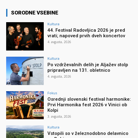
SORODNE VSEBINE
Kultura
44. Festival Radovljica 2026 je pred
vrati; napoved prvih dveh koncertov
4. avgusta, 2026
Kultura
Po vzdrževalnih delih je Aljažev stolp
pripravljen na 131. obletnico
4. avgusta, 2026
Fokus
Osrednji slovenski festival harmonike:
Prvi Harmonika fest 2026 v Vinici ob
Kolpi
3. avgusta, 2026
Kultura
Vstopili so v železnodobno delavnico