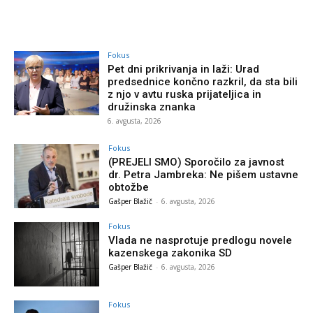
Fokus
Pet dni prikrivanja in laži: Urad
predsednice končno razkril, da sta bili
z njo v avtu ruska prijateljica in
družinska znanka
6. avgusta, 2026
Fokus
(PREJELI SMO) Sporočilo za javnost
dr. Petra Jambreka: Ne pišem ustavne
obtožbe
Gašper Blažič
-
6. avgusta, 2026
Fokus
Vlada ne nasprotuje predlogu novele
kazenskega zakonika SD
Gašper Blažič
-
6. avgusta, 2026
Fokus