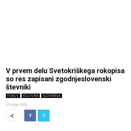
V prvem delu Svetokriškega rokopisa
so res zapisani zgodnjeslovenski
števniki
FOKUS
KULTURA
SLOVENIJA
14. julija, 2022