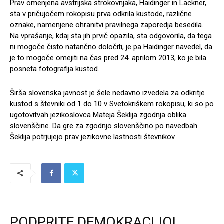
Prav omenjena avstrijska strokovnjaka, Haidinger in Lackner,
sta v pričujočem rokopisu prva odkrila kustode, različne
oznake, namenjene ohranitvi pravilnega zaporedja besedila.
Na vprašanje, kdaj sta jih prvič opazila, sta odgovorila, da tega
ni mogoče čisto natančno določiti, je pa Haidinger navedel, da
je to mogoče omejiti na čas pred 24. aprilom 2013, ko je bila
posneta fotografija kustod.
Širša slovenska javnost je šele nedavno izvedela za odkritje
kustod s števniki od 1 do 10 v Svetokriškem rokopisu, ki so po
ugotovitvah jezikoslovca Mateja Šeklija zgodnja oblika
slovenščine. Da gre za zgodnjo slovenščino po navedbah
Šeklija potrjujejo prav jezikovne lastnosti števnikov.
PODPRITE DEMOKRACIJO!