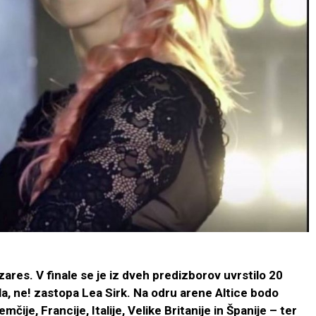
 zares. V finale se je iz dveh predizborov uvrstilo 20
vala, ne! zastopa Lea Sirk. Na odru arene Altice bodo
mčije, Francije, Italije, Velike Britanije in Španije – ter