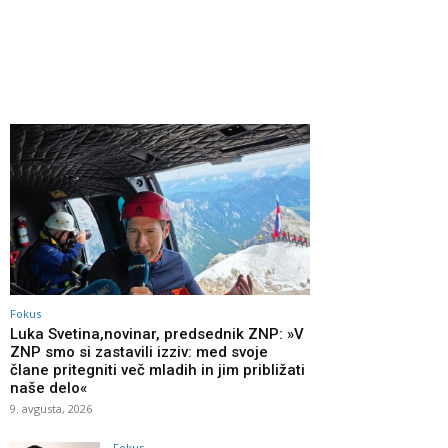
Fokus
Luka Svetina,novinar, predsednik ZNP: »V
ZNP smo si zastavili izziv: med svoje
člane pritegniti več mladih in jim približati
naše delo«
9. avgusta, 2026
Fokus