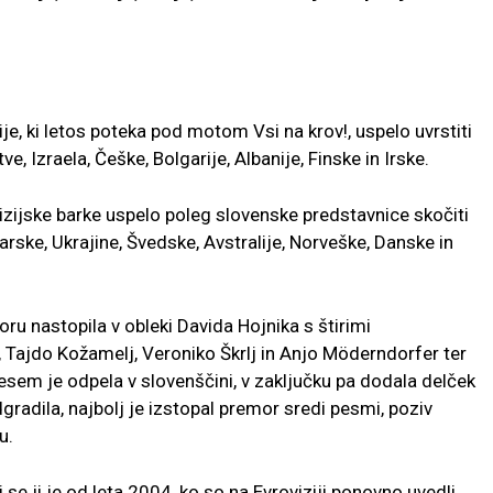
ije, ki letos poteka pod motom Vsi na krov!, uspelo uvrstiti
ve, Izraela, Češke, Bolgarije, Albanije, Finske in Irske.
izijske barke uspelo poleg slovenske predstavnice skočiti
rske, Ukrajine, Švedske, Avstralije, Norveške, Danske in
oru nastopila v obleki Davida Hojnika s štirimi
, Tajdo Kožamelj, Veroniko Škrlj in Anjo Möderndorfer ter
esem je odpela v slovenščini, v zaključku pa dodala delček
dgradila, najbolj je izstopal premor sredi pesmi, poziv
u.
 se ji je od leta 2004, ko so na Evroviziji ponovno uvedli