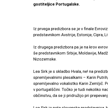
gostiteljice Portugalske.
Iz prvega predizbora se je v finale Evroviz
predstavnikom Avstrije, Estonije, Cipra, Lit
Iz drugega predizbora pa je na krov evrov
še predstavnikom Srbije, Moldavije, Madža
Nizozemske.
Lea Sirk je s skladbo Hvala, ne! na predizb
spremljevalnimi plesalkami – Karin Putrih
spremljevalno vokalistko Karin Zemljič. P
v portugalščini. Točko je tudi nekoliko na
občinstvu, da se ji pridružijo pri prepevanj
Lea Sirk je peta slovenska predstavnica, ki