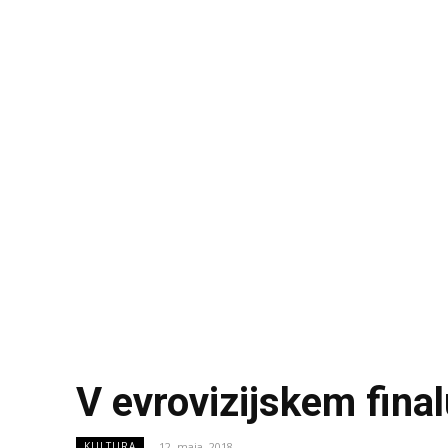
V evrovizijskem final
12. maja, 2018
KULTURA