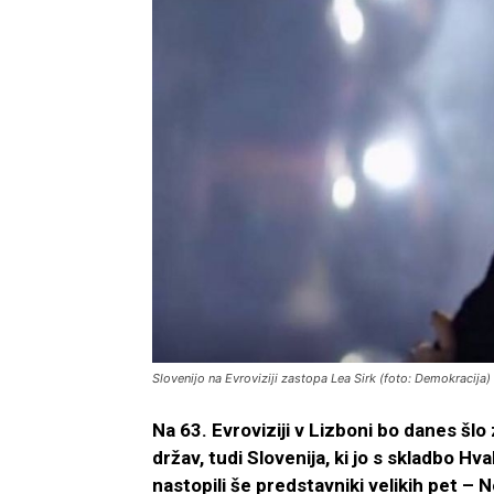
Slovenijo na Evroviziji zastopa Lea Sirk (foto: Demokracija)
Na 63. Evroviziji v Lizboni bo danes šlo
držav, tudi Slovenija, ki jo s skladbo H
nastopili še predstavniki velikih pet – Ne