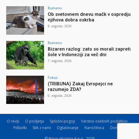
Rumeno
Ob svetovnem dnevu mačk v ospredju
njihova dobra oskrba
8. avgusta, 2026
Rumeno
Bizaren razlog: zato so morali zapreti
šole v Indoneziji za več dni
7. avgusta, 2026
Fokus
(TRIBUNA) Zakaj Evropejci ne
razumejo ZDA?
6. avgusta, 2026
O reviji
O podjetju
Splošni pogoji
Varstvo osebnih podatkov
Piškotki
Stik z nami
Oglaševanje
Naročilnica
Donacije
© Nova obzorja d.o.o., 2026