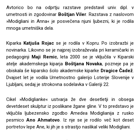
Avtorico bo na odprtju razstave predstavil univ. dipl. v
umetnosti in zgodovinar
Boštjan Viler
. Razstava z naslovom
»Modigliani in Anna« je posvečena njuni ljubezni, ki je rodila
mnoga umetniška dela.
Kiparka
Katjuša Rojac
se je rodila v Kopru. Po izobrazbi je
novinarka. Likovno se je najprej izobraževala pri keramičarki in
pedagoginji
Maji Remic
, leta 2000 se je vključila v Kiparski
atelje akademskega kiparja
Boštjana Novaka
, pozneje pa je
obiskala še kiparsko šolo akademske kiparke
Dragice Čadež
.
Dvajset let je vodila Umetnostno galerijo Loterije Slovenije v
Ljubljani, sedaj je strokovna sodelavka v Galeriji 22.
Cikel »Modiglianke« ustvarja že dve desetletji in obsega
devetdeset skulptur iz poslikane žgane gline. V to predstavo je
vključila ljubezensko zgodbo Amedea Modiglianija z rusko
pesmico
Ano Ahmatovo
. Iz nje se je rodilo več kot deset
portretov lepe Ane, ki jih je s strastjo naslikal veliki Modigliani.