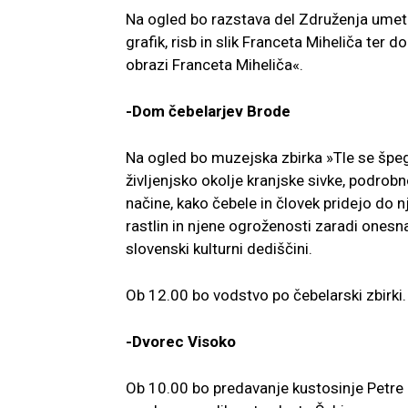
Na ogled bo razstava del Združenja umetn
grafik, risb in slik Franceta Miheliča ter
obrazi Franceta Miheliča«.
-Dom čebelarjev Brode
Na ogled bo muzejska zbirka »Tle se špegla
življenjsko okolje kranjske sivke, podrobn
načine, kako čebele in človek pridejo do 
rastlin in njene ogroženosti zaradi ones
slovenski kulturni dediščini.
Ob 12.00 bo vodstvo po čebelarski zbirki.
-Dvorec Visoko
Ob 10.00 bo predavanje kustosinje Petre