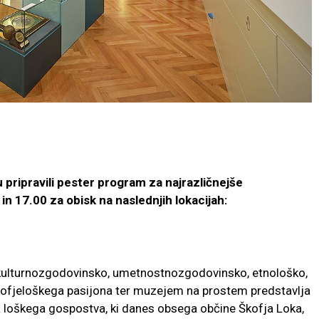
pripravili pester program za najrazličnejše
n 17.00 za obisk na naslednjih lokacijah:
 kulturnozgodovinsko, umetnostnozgodovinsko, etnološko,
Škofjeloškega pasijona ter muzejem na prostem predstavlja
a loškega gospostva, ki danes obsega občine Škofja Loka,