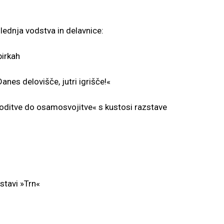
ednja vodstva in delavnice:
birkah
nes delovišče, jutri igrišče!«
oditve do osamosvojitve« s kustosi razstave
stavi »Trn«