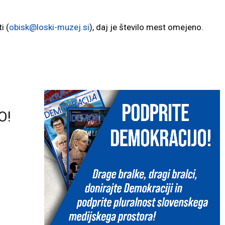
i (
obisk@loski-muzej.si
), daj je število mest omejeno.
O!