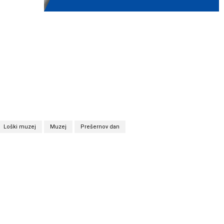
Loški muzej
Muzej
Prešernov dan