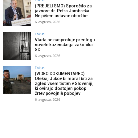
(PREJELI SMO) Sporočilo za
javnost dr. Petra Jambreka:
Ne pišem ustavne obtožbe
6. avgusta, 2026
Fokus
Vlada ne nasprotuje predlogu
novele kazenskega zakonika
SD
6. avgusta, 2026
Fokus
(VIDEO DOKUMENTAREC)
Oleksij Jukov bi moral biti za
zgled vsem tistim v Sloveniji,
ki ovirajo dostojen pokop
žrtev povojnih pobojev!
6. avgusta, 2026