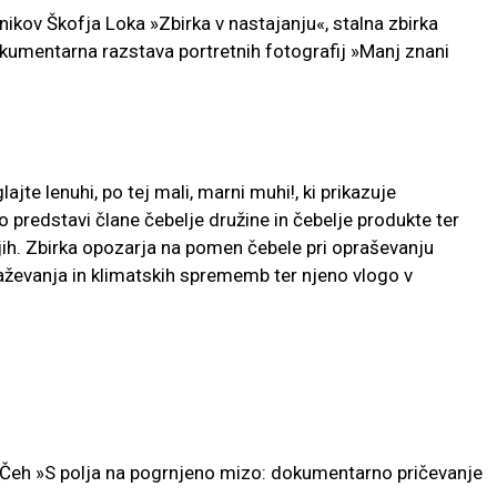
ikov Škofja Loka »Zbirka v nastajanju«, stalna zbirka
 dokumentarna razstava portretnih fotografij »Manj znani
jte lenuhi, po tej mali, marni muhi!, ki prikazuje
o predstavi člane čebelje družine in čebelje produkte ter
njih. Zbirka opozarja na pomen čebele pri opraševanju
naževanja in klimatskih sprememb ter njeno vlogo v
 Čeh »S polja na pogrnjeno mizo: dokumentarno pričevanje