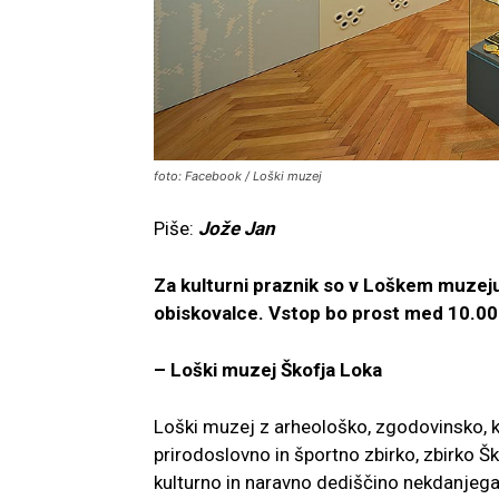
foto: Facebook / Loški muzej
Piše:
Jože Jan
Za kulturni praznik so v Loškem muzeju 
obiskovalce. Vstop bo prost med 10.00 i
– Loški muzej Škofja Loka
Loški muzej z arheološko, zgodovinsko,
prirodoslovno in športno zbirko, zbirko 
kulturno in naravno dediščino nekdanjeg