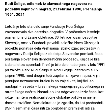
Rudi Šeligo, odlomek iz slavnostnega nagovora na
podelitvi Kajuhovih nagrad, 21.februar 1990, Prehajanja
1991, 2021
Letošnje leto sta delovanje Fundacije Rudi Šeligo
zaznamovala dva osrednja dogodka. V počastitev letošnje
pomembne državne obletnice, 30. letnice osamosvojitve
Slovenije, smo v Fundaciji povabili založbo Nova Obzorja k
projektu ponatisa dela Prehajanja, zbirko izjav, protestov in
nagovorov Rudija Šeliga iz obdobja Slovenske pomladi, časa
porajanja slovenskih demokratičnih procesov. Knjiga je bila
izdana letos spomladi. Prvič je bilo delo natisnjeno v letu 1991
pri založbi Park. Rudi Šeligo v uvodu knjige, datiranim s 15.
julijem 1990, med drugim tudi zapiše: »…Izjave in spisi, ki jih
ponujam neznanemu bralcu in so zajeti v tej knjižici, so
nastajali – seveda – brez nekega vnaprejšnjega političnega in
strateškega načrta. Nastali so kot odgovor na izziv časa, kot
odziv na ritem realsocialistične globalne politike in njene
dnevne različice. Nemalokrat se je zgodilo, da kot predsednik
DSP nisem imel časa niti za poglobljen premislek niti za