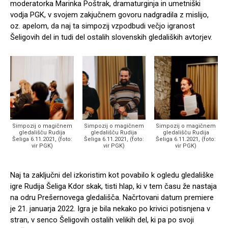
moderatorka Marinka Poštrak, dramaturginja in umetniški
vodja PGK, v svojem zakjučnem govoru nadgradila z mislijo,
oz. apelom, da naj ta simpozij vzpodbudi večjo igranost
Šeligovih del in tudi del ostalih slovenskih gledaliških avtorjev.
Simpozij o magičnem
Simpozij o magičnem
Simpozij o magičnem
gledališču Rudija
gledališču Rudija
gledališču Rudija
Šeliga 6.11.2021, (foto:
Šeliga 6.11.2021, (foto:
Šeliga 6.11.2021, (foto:
vir PGK)
vir PGK)
vir PGK)
Naj ta zaključni del izkoristim kot povabilo k ogledu gledališke
igre Rudija Šeliga Kdor skak, tisti hlap, ki v tem času že nastaja
na odru Prešernovega gledališča. Načrtovani datum premiere
je 21. januarja 2022. Igra je bila nekako po krivici potisnjena v
stran, v senco Šeligovih ostalih velikih del, ki pa po svoji