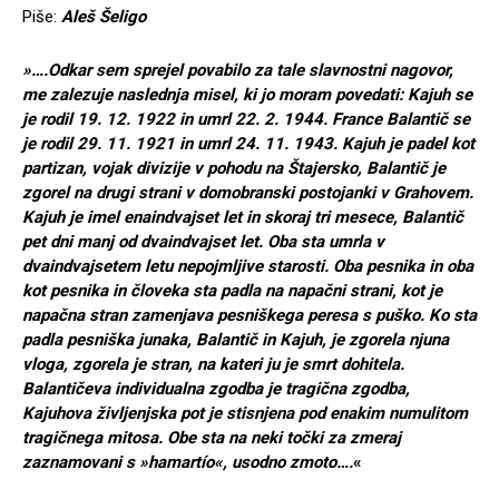
Piše:
Aleš Šeligo
»….Odkar sem sprejel povabilo za tale slavnostni nagovor,
me zalezuje naslednja misel, ki jo moram povedati: Kajuh se
je rodil 19. 12. 1922 in umrl 22. 2. 1944. France Balantič se
je rodil 29. 11. 1921 in umrl 24. 11. 1943. Kajuh je padel kot
partizan, vojak divizije v pohodu na Štajersko, Balantič je
zgorel na drugi strani v domobranski postojanki v Grahovem.
Kajuh je imel enaindvajset let in skoraj tri mesece, Balantič
pet dni manj od dvaindvajset let. Oba sta umrla v
dvaindvajsetem letu nepojmljive starosti. Oba pesnika in oba
kot pesnika in človeka sta padla na napačni strani, kot je
napačna stran zamenjava pesniškega peresa s puško. Ko sta
padla pesniška junaka, Balantič in Kajuh, je zgorela njuna
vloga, zgorela je stran, na kateri ju je smrt dohitela.
Balantičeva individualna zgodba je tragična zgodba,
Kajuhova življenjska pot je stisnjena pod enakim numulitom
tragičnega mitosa. Obe sta na neki točki za zmeraj
zaznamovani s »hamartío«, usodno zmoto….
«