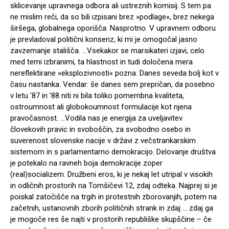
sklicevanje upravnega odbora ali ustreznih komisij. S tem pa
ne mislim reči, da so bili izpisani brez »podlage«, brez nekega
širšega, globalnega oporišča. Nasprotno. V upravnem odboru
je prevladoval politični konsenz, ki mi je omogočal jasno
zavzemanje stališča. …Vsekakor se marsikateri izjavi, celo
med temi izbranimi, ta hlastnost in tudi določena mera
nereflektirane »eksplozivnosti« pozna. Danes seveda bolj kot v
času nastanka. Vendar: še danes sem prepričan, da posebno
v letu ’87 in ’88 niti ni bila toliko pomembna kvaliteta,
ostroumnost ali globokoumnost formulacije kot njena
pravočasnost. …Vodila nas je energija za uveljavitev
človekovih pravic in svoboščin, za svobodno osebo in
suverenost slovenske nacije v državi z večstrankarskim
sistemom in s parlamentarno demokracijo. Delovanje društva
je potekalo na ravneh boja demokracije zoper
(real)socializem. Družbeni eros, ki je nekaj let utripal v visokih
in odličnih prostorih na Tomšičevi 12, zdaj odteka. Najprej si je
poiskal zatočišče na trgih in protestnih zborovanjih, potem na
začetnih, ustanovnih zborih političnih strank in zdaj … zdaj ga
je mogoče res še najti v prostorih republiške skupščine – če