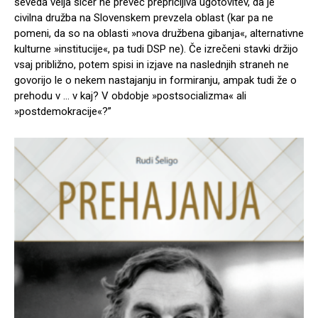
seveda velja sicer ne preveč prepričljiva ugotovitev, da je
civilna družba na Slovenskem prevzela oblast (kar pa ne
pomeni, da so na oblasti »nova družbena gibanja«, alternativne
kulturne »institucije«, pa tudi DSP ne). Če izrečeni stavki držijo
vsaj približno, potem spisi in izjave na naslednjih straneh ne
govorijo le o nekem nastajanju in formiranju, ampak tudi že o
prehodu v … v kaj? V obdobje »postsocializma« ali
»postdemokracije«?”