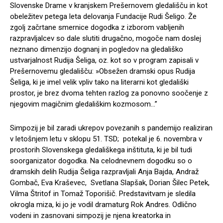
Slovenske Drame v kranjskem Prešernovem gledališču in kot
obeležitev petega leta delovanja Fundacije Rudi Šeligo. Že
zgolj začrtane smernice dogodka z izborom vabljenih
razpravljalcev so dale slutiti drugačno, mogoče nam doslej
neznano dimenzijo dognanj in pogledov na gledališko
ustvarjalnost Rudija Šeliga, oz. kot so v program zapisali v
Prešernovemu gledališču: »Obsežen dramski opus Rudija
Šeliga, ki je imel velik vpliv tako na literarni kot gledališki
prostor, je brez dvoma tehten razlog za ponovno soočenje z
njegovim magičnim gledališkim kozmosom…”
Simpozij je bil zaradi ukrepov povezanih s pandemijo realiziran
v letošnjem letu v sklopu 51. TSD; potekal je 6. novembra v
prostorih Slovenskega gledališkega inštituta, ki je bil tudi
soorganizator dogodka. Na celodnevnem dogodku so o
dramskih delih Rudija Šeliga razpravljali Anja Bajda, Andraž
Gombač, Eva Kraševec, Svetlana Slapšak, Dorian Šilec Petek,
Vilma Štritof in Tomaž Toporišič. Predstavitvam je sledila
okrogla miza, ki jo je vodil dramaturg Rok Andres. Odlično
vodeni in zasnovani simpozij je njena kreatorka in