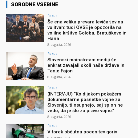
SORODNE VSEBINE
Fokus
Še ena velika prevara levičarjev na
volitvah: tudi OVSE je opozorila na
volilne kršitve Goloba, Bratuškove in
Hana
8. avgusta, 2026
Fokus
Slovenski mainstream mediji še
enkrat zavajali okoli naše države in
Tanje Fajon
8. avgusta, 2026
Fokus
(INTERVJU) “Ko dijakom pokažem
dokumentarne posnetke vojne za
Slovenijo, ti osupnejo, saj sploh ne
vedo, da je šlo za pravo vojno.”
8. avgusta, 2026
Fokus
V torek občutna pocenitev goriv