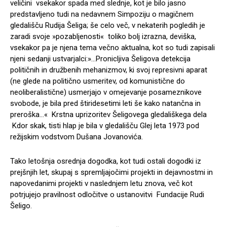
veličini vsekakor spada med slednje, kot je bilo jasno
predstavljeno tudi na nedavnem Simpoziju o magičnem
gledališču Rudija Šeliga; še celo več, v nekaterih pogledih je
zaradi svoje »pozabljenosti« toliko bolj izrazna, deviška,
vsekakor pa je njena tema večno aktualna, kot so tudi zapisali
njeni sedanji ustvarjalci:»…Pronicljiva Šeligova detekcija
političnih in družbenih mehanizmov, ki svoj represivni aparat
(ne glede na politično usmeritev, od komunistične do
neoliberalistične) usmerjajo v omejevanje posameznikove
svobode, je bila pred štiridesetimi leti še kako natančna in
preroška…« Krstna uprizoritev Šeligovega gledališkega dela
Kdor skak, tisti hlap je bila v gledališču Glej leta 1973 pod
režijskim vodstvom Dušana Jovanovića.
Tako letošnja osrednja dogodka, kot tudi ostali dogodki iz
prejšnjih let, skupaj s spremljajočimi projekti in dejavnostmi in
napovedanimi projekti v naslednjem letu znova, več kot
potrjujejo pravilnost odločitve o ustanovitvi Fundacije Rudi
Šeligo.