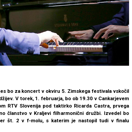
es bo za koncert v okviru 5. Zimskega festivala vskočil
žijev. V torek, 1. februarja, bo ob 19.30 v Cankarjevem
m RTV Slovenija pod taktirko Ricarda Castra, prvega
tno članstvo v Kraljevi filharmonični družbi. Izvedel bo
r št. 2 v f-molu, s katerim je nastopil tudi v finalu