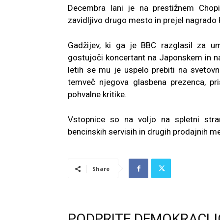
Decembra lani je na prestižnem Chopi
zavidljivo drugo mesto in prejel nagrado
Gadžijev, ki ga je BBC razglasil za u
gostujoči koncertant na Japonskem in n
letih se mu je uspelo prebiti na sveto
temveč njegova glasbena prezenca, pris
pohvalne kritike.
Vstopnice so na voljo na spletni str
bencinskih servisih in drugih prodajnih me
Share
PODPRITE DEMOKRACIJ