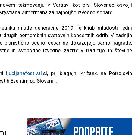
novem tekmovanju v Varšavi kot prvi Slovenec osvojil
 Krystiana Zimermana za najboljšo izvedbo sonate.
metnika mlade generacije 2019, je kljub mladosti redni
a drugih pomembnih svetovnih koncertnih odrih. V zadnjih
vno pianistično sceno, česar ne dokazujejo samo nagrade,
tne in svobodne izvedbe, zazrte v tradicijo, in številne
ani
ljubljanafestival
.si
, pri blagajni Križank, na Petrolovih
stih Eventim po Sloveniji.
O!