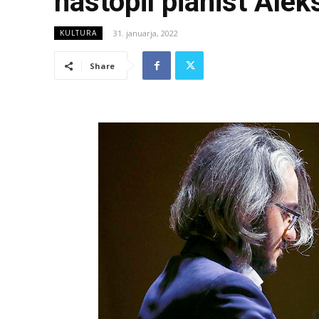
nastopil pianist Ale
31. januarja, 2022
KULTURA
Share