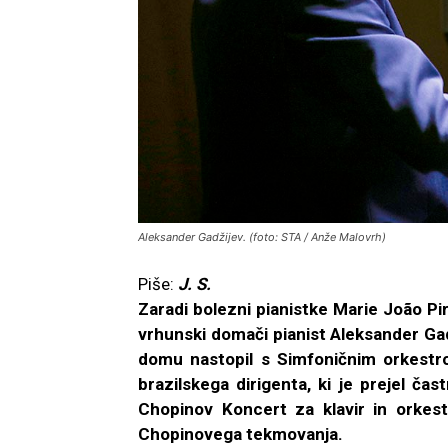
Aleksander Gadžijev. (foto: STA / Anže Malovrh)
Piše:
J. S.
Zaradi bolezni
pianistke Marie João Pir
vrhunski domači pianist Aleksander Gad
domu nastopil s Simfoničnim orkestro
brazilskega dirigenta, ki je prejel čas
Chopinov Koncert za klavir in orkeste
Chopinovega tekmovanja.