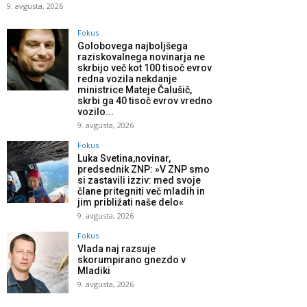
9. avgusta, 2026
Fokus
Golobovega najboljšega
raziskovalnega novinarja ne
skrbijo več kot 100 tisoč evrov
redna vozila nekdanje
ministrice Mateje Čalušič,
skrbi ga 40 tisoč evrov vredno
vozilo...
9. avgusta, 2026
Fokus
Luka Svetina,novinar,
predsednik ZNP: »V ZNP smo
si zastavili izziv: med svoje
člane pritegniti več mladih in
jim približati naše delo«
9. avgusta, 2026
Fokus
Vlada naj razsuje
skorumpirano gnezdo v
Mladiki
9. avgusta, 2026