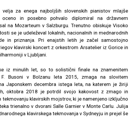
, velja za enega najboljših slovenskih pianistov mlajše
o oceno in posebno pohvalo diplomiral na državnem
vpisal na Mozarteum v Salzburgu
. Trenutno obiskuje Visoko
sti se je udeleževal lokalnih, nacionalnih in mednarodnih
e in priznanja. Pri enajstih letih je začel samostojno
Griegov klavirski koncert z orkestrom Arsatelier iz Gorice in
lharmoniji v Ljubljani.
 iz minulih let, so to solistični finale na znamenitem
 F. Busoni v Bolzanu leta 2015, zmaga na slovitem
aponskem decembra istega leta, na katerem je žiriji
ch, oktobra 2018 je potrdil svojo kakovost z zmago in
m tekmovanju klavirskih mojstrov, ki je namenjeno izključno
a trienalno v dvorani Salle Garnier v Monte Carlu. Julija
narodnega klavirskega tekmovanja v Sydneyju in prejel še