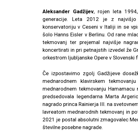
Aleksander Gadžijev
, rojen leta 1994
generacije. Leta 2012 je z najvišj
konservatoriju v Ceseni v Italiji in se 
šolo Hanns Eisler v Berlinu.
Od rane mlado
tekmovanj ter prejemal najvišje nagrad
koncertirati in pri petnajstih izvedel že 
orkestrom ljubljanske Opere v Slovenski fi
Če izpostavimo zgolj Gadžijeve dosežke
mednarodnem klavirskem tekmovanju
mednarodnem tekmovanju Hamamacu na J
predsedovala legendarna Marta Argeri
nagrado princa Rainierja III. na svetovne
lavreatom mednarodnih tekmovanj in potek
2021 je postal absolutni zmagovalec Med
številne posebne nagrade.