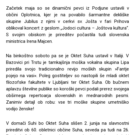
Začetek maja so se dinamični pevci iz Podjune ustavili v
občini Oplotnica, kjer je na povabilo šarmantne dekliške
skupine Jubilus z njimi v cerkvi sv. Jošta v fari Prihova
oblikoval koncert z geslom „Jodoci cultura – Joštova kultura“.
S svojim obiskom je prireditev počastila tudi slovenska
ministrica Irena Majcen.
Na binkoštno soboto pa se je Oktet Suha ustavil v Italiji. V
Bazovici pri Trstu je tamkajšnja moška vokalna skupina Lipa
priredila svojo tradicionalno revijo moških skupin »Fantje
pojejo na vasi«. Poleg gostiteljev so nastopili še mladi oktet
filozofske fakultete v Ljubljani ter Oktet Suha. Ob bučnem
aplavzu številne publike so koroški pevci podali prerez svojega
obširnega repertoarja slovenskih in mednarodnih pesmi.
Zanimiv detajl ob robu: vse tri moške skupine umetniško
vodijo ženske!
V domači Suhi bo Oktet Suha slišen 2. junija na slavnostni
prireditvi ob 60. obletnici občine Suha, seveda pa tudi na 26.