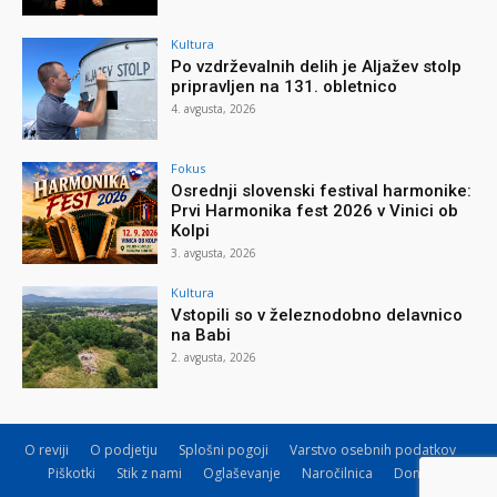
Kultura
Po vzdrževalnih delih je Aljažev stolp
pripravljen na 131. obletnico
4. avgusta, 2026
Fokus
Osrednji slovenski festival harmonike:
Prvi Harmonika fest 2026 v Vinici ob
Kolpi
3. avgusta, 2026
Kultura
Vstopili so v železnodobno delavnico
na Babi
2. avgusta, 2026
O reviji
O podjetju
Splošni pogoji
Varstvo osebnih podatkov
Piškotki
Stik z nami
Oglaševanje
Naročilnica
Donacije