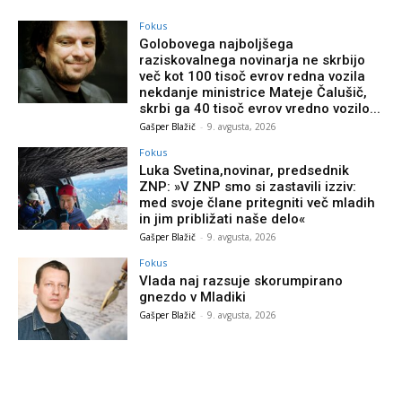
Fokus
Golobovega najboljšega
raziskovalnega novinarja ne skrbijo
več kot 100 tisoč evrov redna vozila
nekdanje ministrice Mateje Čalušič,
skrbi ga 40 tisoč evrov vredno vozilo...
Gašper Blažič
-
9. avgusta, 2026
Fokus
Luka Svetina,novinar, predsednik
ZNP: »V ZNP smo si zastavili izziv:
med svoje člane pritegniti več mladih
in jim približati naše delo«
Gašper Blažič
-
9. avgusta, 2026
Fokus
Vlada naj razsuje skorumpirano
gnezdo v Mladiki
Gašper Blažič
-
9. avgusta, 2026