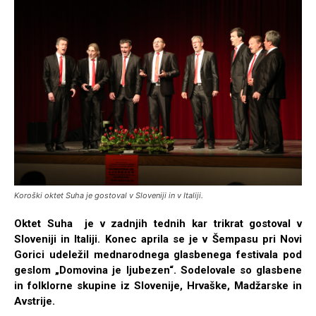
Koroški oktet Suha je gostoval v Sloveniji in v Italiji.
Oktet Suha je v zadnjih tednih kar trikrat gostoval v
Sloveniji in Italiji. Konec aprila se je v Šempasu pri Novi
Gorici udeležil mednarodnega glasbenega festivala pod
geslom „Domovina je ljubezen“. Sodelovale so glasbene
in folklorne skupine iz Slovenije, Hrvaške, Madžarske in
Avstrije.