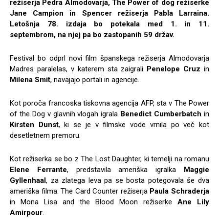
režiserja Pedra Almodovarja, The Power of dog režiserke
Jane Campion in Spencer režiserja Pabla Larraina.
Letošnja 78. izdaja bo potekala med 1. in 11.
septembrom, na njej pa bo zastopanih 59 držav.
Festival bo odprl novi film španskega režiserja Almodovarja
Madres paralelas, v katerem sta zaigrali
Penelope Cruz
in
Milena Smit
, navajajo portali in agencije.
Kot poroča francoska tiskovna agencija AFP, sta v The Power
of the Dog v glavnih vlogah igrala
Benedict Cumberbatch
in
Kirsten Dunst
, ki se je v filmske vode vrnila po več kot
desetletnem premoru.
Kot režiserka se bo z The Lost Daughter, ki temelji na romanu
Elene Ferrante
, predstavila ameriška igralka
Maggie
Gyllenhaal
, za zlatega leva pa se bosta potegovala še dva
ameriška filma: The Card Counter režiserja
Paula Schraderja
in Mona Lisa and the Blood Moon režiserke
Ane Lily
Amirpour
.