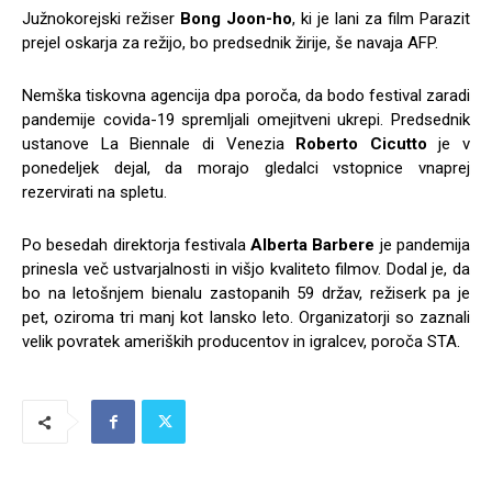
Južnokorejski režiser
Bong Joon-ho
, ki je lani za film Parazit
prejel oskarja za režijo, bo predsednik žirije, še navaja AFP.
Nemška tiskovna agencija dpa poroča, da bodo festival zaradi
pandemije covida-19 spremljali omejitveni ukrepi. Predsednik
ustanove La Biennale di Venezia
Roberto Cicutto
je v
ponedeljek dejal, da morajo gledalci vstopnice vnaprej
rezervirati na spletu.
Po besedah direktorja festivala
Alberta Barbere
je pandemija
prinesla več ustvarjalnosti in višjo kvaliteto filmov. Dodal je, da
bo na letošnjem bienalu zastopanih 59 držav, režiserk pa je
pet, oziroma tri manj kot lansko leto. Organizatorji so zaznali
velik povratek ameriških producentov in igralcev, poroča STA.