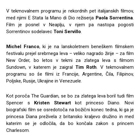
V tekmovalnem programu je rekordnih pet italijanskih filmov,
med njimi E Stata la Mano di Dio režiserja
Paola Sorrentina
.
Film je posnel v Neaplju, v njem pa nastopa pogosti
Sorrentinov sodelavec
Toni Servillo
.
Michel Franco
, ki je na lanskoletnem beneškem filmskem
festivalu prejel srebrnega leva – veliko nagrado žirije – za film
New Order, bo letos v tekmi za zlatega leva s filmom
Sundown, v katerem je zaigral
Tim Roth
. V tekmovalnem
programu so še filmi iz Francije, Argentine, Čila, Filipinov,
Poljske, Rusije, Ukrajine in Venezuele.
Kot poroča The Guardian, se bo za zlatega leva boril tudi film
Spencer s
Kristen Stewart
kot princeso Diano. Novi
biografski film se osredotoča na božični konec tedna, ki ga je
princesa Diana preživela z britansko kraljevo družino in med
katerim se je odločila, da bo končala zakon s princem
Charlesom.