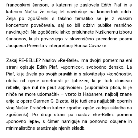
francoskimi šansoni, s katerimi je zaslovela Edith Piaf in s
katerimi Nuška že nekaj let navdušuje na koncertnih odrih.
Želja po zgoščenki s takšno tematiko se je z vsakim
koncertom povečevala, saj so bili odzivi publike resnično
navdihujoči. Na zgoščenki lahko prisluhnete Nuškinemu izboru
šansonov, ki jih povezujejo v slovenščino prevedene pesmi
Jacquesa Preverta v interpretaciji Borisa Cavazze.
Zakaj RE-BELLE? Naslov »Re-Belle« ima dvojni pomen: na eni
strani opisuje Edith Piaf, »upornico«, svobodno žensko, La
Piaf, ki je živela po svojih pravilih in s silovitostjo »končnosti«;
rdeča nit njene umetnosti je ljubezen, ki je tudi »l’oiseau
rebelle, que nul ne peut apprivoiser« (»uporniška ptica, ki je
nihče ne more udomačiti« – vzeto iz Habanere, najbolj znane
arije iz opere Carmen G. Bizeta, ki je tudi ena najljubših opernih
vlog Nuške Drašček in katere zgodbo opiše zadnja skladba na
zgoščenki). Po drugi strani pa naslov »Re-Belle« pomeni
»ponovno lepa«, s čimer namiguje na ponovno obujene in
minimalistične aranžmaje njenih skladb.