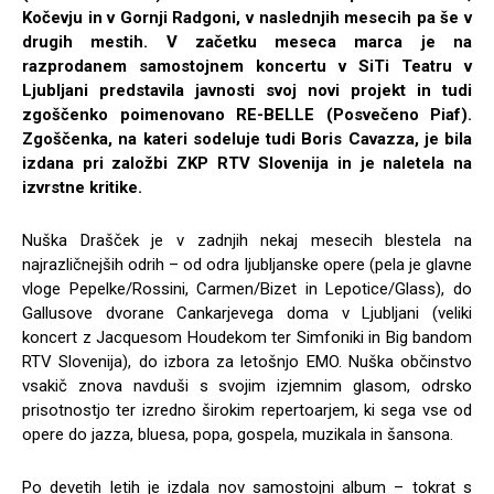
Kočevju in v Gornji Radgoni, v naslednjih mesecih pa še v
drugih mestih. V začetku meseca marca je na
razprodanem samostojnem koncertu v SiTi Teatru v
Ljubljani predstavila javnosti svoj novi projekt in tudi
zgoščenko poimenovano RE-BELLE (Posvečeno Piaf).
Zgoščenka, na kateri sodeluje tudi Boris Cavazza, je bila
izdana pri založbi ZKP RTV Slovenija in je naletela na
izvrstne kritike.
Nuška Drašček je v zadnjih nekaj mesecih blestela na
najrazličnejših odrih – od odra ljubljanske opere (pela je glavne
vloge Pepelke/Rossini, Carmen/Bizet in Lepotice/Glass), do
Gallusove dvorane Cankarjevega doma v Ljubljani (veliki
koncert z Jacquesom Houdekom ter Simfoniki in Big bandom
RTV Slovenija), do izbora za letošnjo EMO. Nuška občinstvo
vsakič znova navduši s svojim izjemnim glasom, odrsko
prisotnostjo ter izredno širokim repertoarjem, ki sega vse od
opere do jazza, bluesa, popa, gospela, muzikala in šansona.
Po devetih letih je izdala nov samostojni album – tokrat s