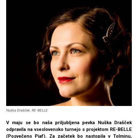
Nuška Drašček. RE-BELLE
V maju se bo naša priljubljena pevka Nuška Drašček
odpravila na vseslovensko turnejo s projektom RE-BELLE
(Posvečeno Piaf). Za začetek bo nastopila v Tolminu,