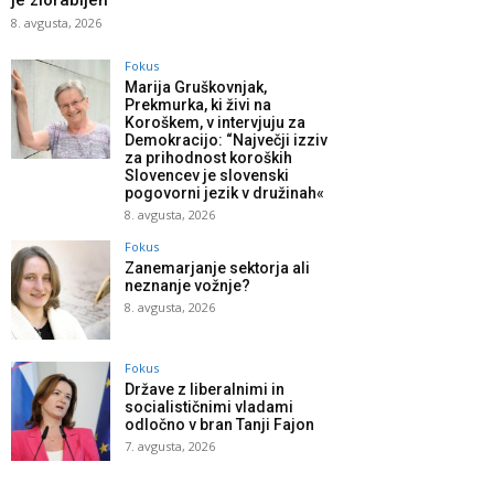
je zlorabljen
8. avgusta, 2026
Fokus
Marija Gruškovnjak,
Prekmurka, ki živi na
Koroškem, v intervjuju za
Demokracijo: “Največji izziv
za prihodnost koroških
Slovencev je slovenski
pogovorni jezik v družinah«
8. avgusta, 2026
Fokus
Zanemarjanje sektorja ali
neznanje vožnje?
8. avgusta, 2026
Fokus
Države z liberalnimi in
socialističnimi vladami
odločno v bran Tanji Fajon
7. avgusta, 2026