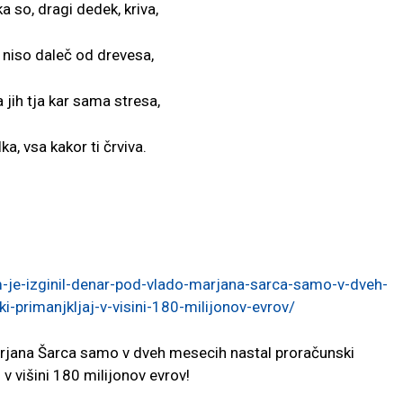
a so, dragi dedek, kriva,
 niso daleč od drevesa,
 jih tja kar sama stresa,
ka, vsa kakor ti črviva.
am-je-izginil-denar-pod-vlado-marjana-sarca-samo-v-dveh-
-primanjkljaj-v-visini-180-milijonov-evrov/
arjana Šarca samo v dveh mesecih nastal proračunski
 v višini 180 milijonov evrov!