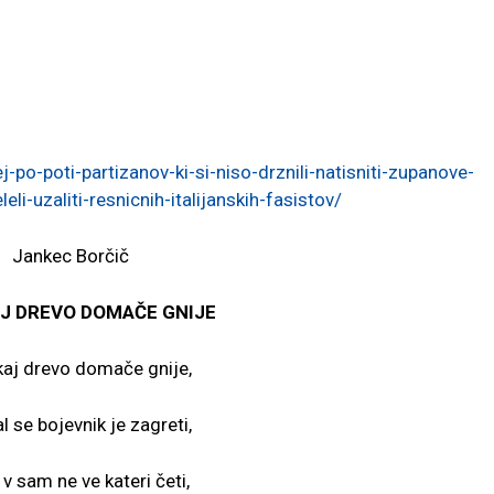
j-po-poti-partizanov-ki-si-niso-drznili-natisniti-zupanove-
eli-uzaliti-resnicnih-italijanskih-fasistov/
Jankec Borčič
AJ DREVO DOMAČE GNIJE
kaj drevo domače gnije,
l se bojevnik je zagreti,
v sam ne ve kateri četi,