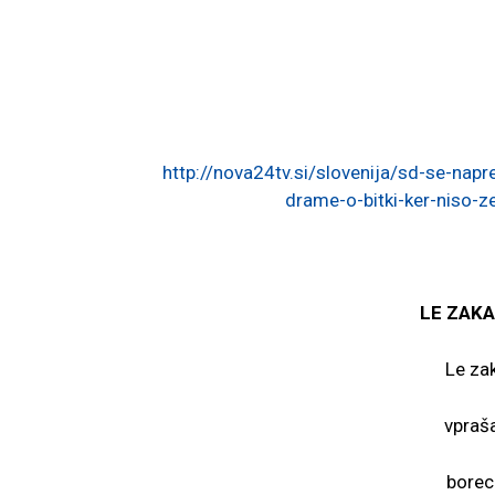
http://nova24tv.si/slovenija/sd-se-napre
drame-o-bitki-ker-niso-zel
LE ZAK
Le za
vpraša
borec 