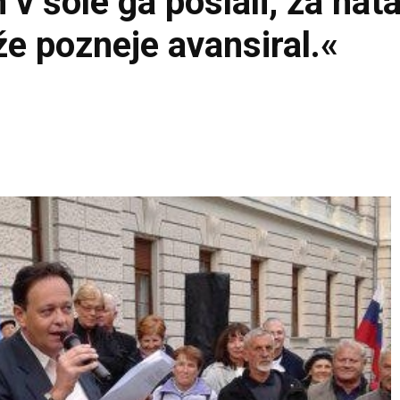
in v šole ga poslali, za nat
že pozneje avansiral.«