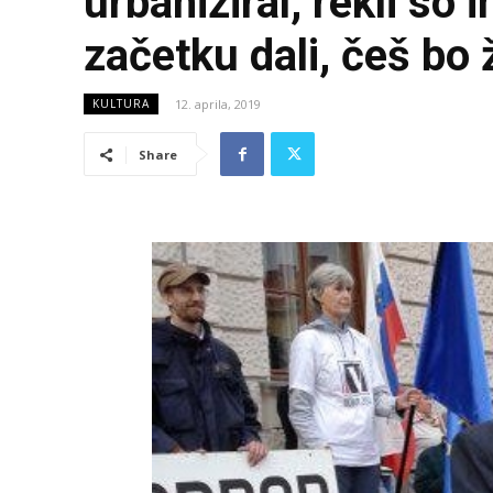
urbaniziral, rekli so 
začetku dali, češ bo 
12. aprila, 2019
KULTURA
Share