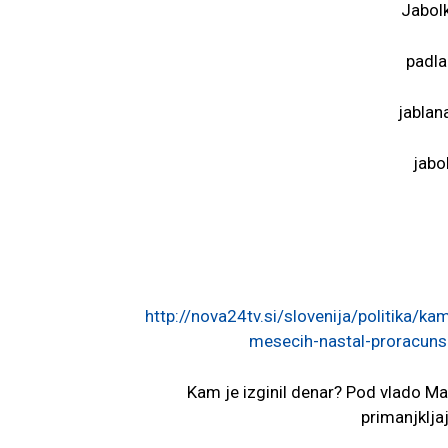
Jabolk
padla
jablana
jabol
http://nova24tv.si/slovenija/politika/k
mesecih-nastal-proracunski
Kam je izginil denar? Pod vlado M
primanjkljaj