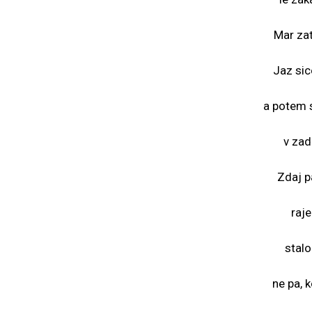
Mar zat
Jaz sic
a potem 
v zad
Zdaj p
raje
stalo
ne pa, 