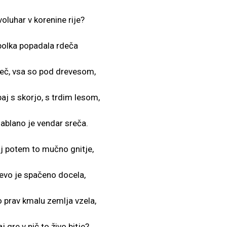
oluhar v korenine rije?
olka popadala rdeča
leč, vsa so pod drevesom,
paj s skorjo, s trdim lesom,
jablano je vendar sreča.
j potem to mučno gnitje,
evo je spačeno docela,
 prav kmalu zemlja vzela,
j gre v nič to živo bitje?