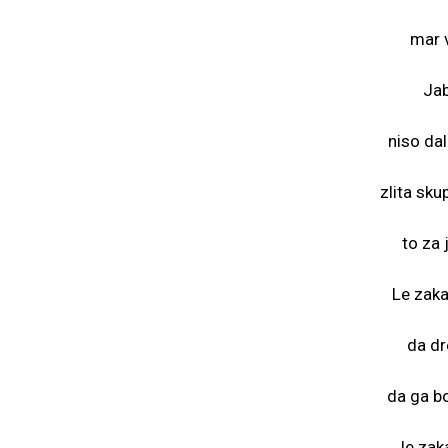
mar v
Jab
niso da
zlita sku
to za 
Le zaka
da dr
da ga bo
le zaka