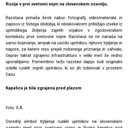
Rusije v prvi svetovni vojni na slovenskem ozemlju.
Razstava prinaša širok nabor fotografij, videomateriala in
zapisov iz tistega obdobja, ki obiskovalcem približajo izseke iz
ujetniškega življenja zajetih vojakov v zgodovinskem
kontekstu prve svetovne vojne. Razstava se ne nanaša na
samo bojevanje, ampak na usodo ujetnikov, njihovo trpljenje in
napore, za katere niso prejeli nobenega priznanja in zahvale,
čeprav takrat zgrajeno infrastrukturo v veliki meri še vedno
uporabljamo. Pomembno težo razstavi dajejo tudi originalni
izdelki ruskih vojnih ujetnikov, ki so jih izdelovali v prostem
času.
Kapelica je bila zgrajena pred plazom
foto: S.A.
Osrednji simbol trpljenja ruskih ujetnikov na slovenskem
ozemlju med prvo svetovno vojno je Ruska kapelica pod