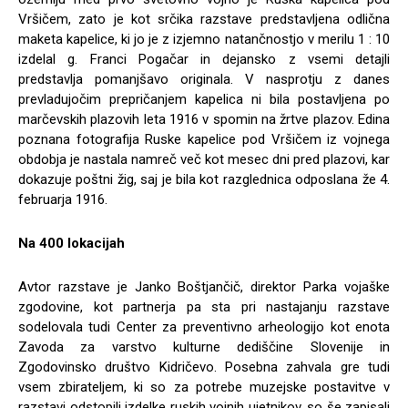
Vršičem, zato je kot srčika razstave predstavljena odlična
maketa kapelice, ki jo je z izjemno natančnostjo v merilu 1 : 10
izdelal g. Franci Pogačar in dejansko z vsemi detajli
predstavlja pomanjšavo originala. V nasprotju z danes
prevladujočim prepričanjem kapelica ni bila postavljena po
marčevskih plazovih leta 1916 v spomin na žrtve plazov. Edina
poznana fotografija Ruske kapelice pod Vršičem iz vojnega
obdobja je nastala namreč več kot mesec dni pred plazovi, kar
dokazuje poštni žig, saj je bila kot razglednica odposlana že 4.
februarja 1916.
Na 400 lokacijah
Avtor razstave je Janko Boštjančič, direktor Parka vojaške
zgodovine, kot partnerja pa sta pri nastajanju razstave
sodelovala tudi Center za preventivno arheologijo kot enota
Zavoda za varstvo kulturne dediščine Slovenije in
Zgodovinsko društvo Kidričevo. Posebna zahvala gre tudi
vsem zbirateljem, ki so za potrebe muzejske postavitve v
razstavi odstopili izdelke ruskih vojnih ujetnikov, so še zapisali