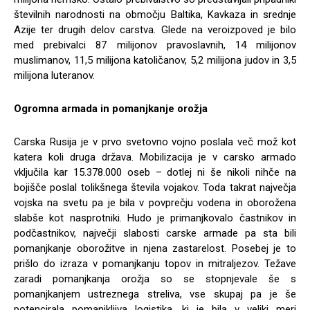
številnih narodnosti na območju Baltika, Kavkaza in srednje
Azije ter drugih delov carstva. Glede na veroizpoved je bilo
med prebivalci 87 milijonov pravoslavnih, 14 milijonov
muslimanov, 11,5 milijona katoličanov, 5,2 milijona judov in 3,5
milijona luteranov.
Ogromna armada in pomanjkanje orožja
Carska Rusija je v prvo svetovno vojno poslala več mož kot
katera koli druga država. Mobilizacija je v carsko armado
vključila kar 15.378.000 oseb – dotlej ni še nikoli nihče na
bojišče poslal tolikšnega števila vojakov. Toda takrat največja
vojska na svetu pa je bila v povprečju vodena in oborožena
slabše kot nasprotniki. Hudo je primanjkovalo častnikov in
podčastnikov, največji slabosti carske armade pa sta bili
pomanjkanje oborožitve in njena zastarelost. Posebej je to
prišlo do izraza v pomanjkanju topov in mitraljezov. Težave
zaradi pomanjkanja orožja so se stopnjevale še s
pomanjkanjem ustreznega streliva, vse skupaj pa je še
potencirala pomanjkljiva logistika, ki je bila v veliki meri