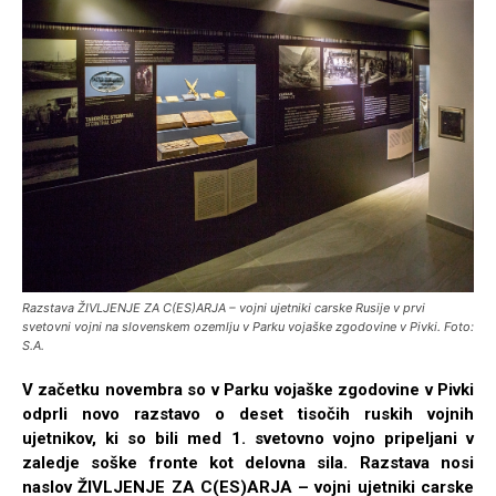
Razstava ŽIVLJENJE ZA C(ES)ARJA – vojni ujetniki carske Rusije v prvi
svetovni vojni na slovenskem ozemlju v Parku vojaške zgodovine v Pivki. Foto:
S.A.
V začetku novembra so v Parku vojaške zgodovine v Pivki
odprli novo razstavo o deset tisočih ruskih vojnih
ujetnikov, ki so bili med 1. svetovno vojno pripeljani v
zaledje soške fronte kot delovna sila. Razstava nosi
naslov ŽIVLJENJE ZA C(ES)ARJA – vojni ujetniki carske