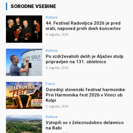
SORODNE VSEBINE
Kultura
44. Festival Radovljica 2026 je pred
vrati; napoved prvih dveh koncertov
4. avgusta, 2026
Kultura
Po vzdrževalnih delih je Aljažev stolp
pripravljen na 131. obletnico
4. avgusta, 2026
Fokus
Osrednji slovenski festival harmonike:
Prvi Harmonika fest 2026 v Vinici ob
Kolpi
3. avgusta, 2026
Kultura
Vstopili so v železnodobno delavnico
na Babi