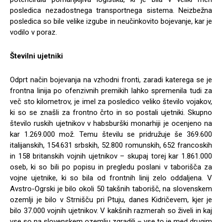
posledica nezadostnega transportnega sistema. Neizbežna
posledica so bile velike izgube in neučinkovito bojevanje, kar je
vodilo v poraz.
Številni ujetniki
Odprt način bojevanja na vzhodni fronti, zaradi katerega se je
frontna linija po ofenzivnih premikih lahko spremenila tudi za
več sto kilometrov, je imel za posledico veliko število vojakov,
ki so se znašli za frontno črto in so postali ujetniki. Skupno
število ruskih ujetnikov v habsburški monarhiji je ocenjeno na
kar 1.269.000 mož. Temu številu se pridružuje še 369.600
italijanskih, 154.631 srbskih, 52.800 romunskih, 652 francoskih
in 158 britanskih vojnih ujetnikov – skupaj torej kar 1.861.000
oseb, ki so bili po popisu in pregledu poslani v taborišča za
vojne ujetnike, ki so bila od frontnih linij zelo oddaljena. V
Avstro-Ogrski je bilo okoli 50 takšnih taborišč, na slovenskem
ozemlji je bilo v Strnišču pri Ptuju, danes Kidričevem, kjer je
bilo 37.000 vojnih ujetnikov. V kakšnih razmerah so živeli in kaj
vse so na slovenskem ozemlju zgradili – vse to je med drugim