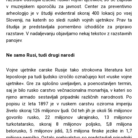
v muzejskem sporočilu za javnost. Center za preventivno
arheologijo je v študiji evidentiral skoraj 400 lokacij po vsej
Sloveniji, na katerih so sledi ruskih vojnih ujetnikov. Prav ta
študija je predstavljala pomembno izhodišče za pripravo
razstave. V nadaljevanju objavljamo nekaj tekstov z razstavnih
panojev.
Ne samo Rusi, tudi drugi narodi
Vojne ujetnike carske Rusije tako strokovna literatura kot
leposlovje pa tudi ljudsko izročilo označujejo kot »ruske vojne
ujetnike«. Gre za splošno uveljavljen, a poenostavljen termin,
saj je bilo rusko carstvo večnacionalna monarhija, v kateri so
njeno armado sestavljali pripadniki različnih narodnosti. Po
popisu iz leta 1897 je v ruskem carstvu oziroma imperiju
živelo skoraj 126 milijonov ljudi. Od teh jih je okoli 56 milijonov
govorilo rusko, 22 milijonov ukrajinsko, 13 milijonov
turkotatarsko, skoraj 8 milijonov poljsko, 5,8 milijona
belorusko, 5 milijonov jidiš, 3,5 milijona finske jezike in 1,7
milijona nemško. Ostalo prebivalstvo so predstavljali pripadniki