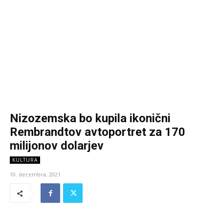
Nizozemska bo kupila ikonični
Rembrandtov avtoportret za 170
milijonov dolarjev
KULTURA
10. decembra, 2021