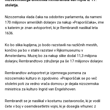
stoletja.
Nizozemska vlada čaka na odobritev parlamenta, da nameni
170 milijonov ameriških dolarjev za nakup »Praporščaka«, ime
s katerim je znan avtoportret, ki je Rembrandt naslikal leta
1636.
Ko bo slika kupljena, jo bodo razstavili na različnih mestih,
končno pa bo v stalni razstavi v Rijksmuseumu v
Amsterdamu. Muzej bo za nakup slike dodal 11,3 milijona
dolarjev, Rembrandtovo združenje pa še 17 milijonov dolarjev.
Rembrandtov avtoportret je izjemnega pomena za
nizozemsko kulturo in zgodovino. »Praporščak se po več
stoletni poti za vedno vrača domov,« je dejala nizozemska
ministrica za kulturo Ingrid van Engelshoven.
Rembrandt se je naslikal v kostumu zastavonoše, ki je vodil
čete v boj v osemdesetletni vojni, ki je dosegla vrhunec z