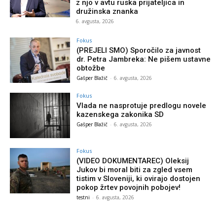
z njo v avtu ruska prijateljica in
družinska znanka
6. avgusta, 2026
Fokus
(PREJELI SMO) Sporočilo za javnost
dr. Petra Jambreka: Ne pišem ustavne
obtožbe
Gašper Blažič
-
6. avgusta, 2026
Fokus
Vlada ne nasprotuje predlogu novele
kazenskega zakonika SD
Gašper Blažič
-
6. avgusta, 2026
Fokus
(VIDEO DOKUMENTAREC) Oleksij
Jukov bi moral biti za zgled vsem
tistim v Sloveniji, ki ovirajo dostojen
pokop žrtev povojnih pobojev!
testni
-
6. avgusta, 2026