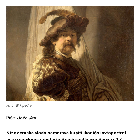
Foto: Wikipedia
Piše:
Jože Jan
Nizozemska vlada namerava kupiti ikonični avtoportret
nizozemskega umetnika Rembrandta van Rijna iz 17.