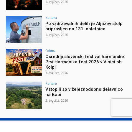
4. avgusta, 2026
Kultura
Po vzdrževalnih delih je Aljažev stolp
pripravljen na 131. obletnico
4. avgusta, 2026
Fokus
Osrednji slovenski festival harmonike:
Prvi Harmonika fest 2026 v Vinici ob
Kolpi
3. avgusta, 2026
Kultura
Vstopili so v železnodobno delavnico
na Babi
2. avgusta, 2026
O reviji
O podjetju
Splošni pogoji
Varstvo osebnih podatkov
Piškotki
Stik z nami
Oglaševanje
Naročilnica
Donacije