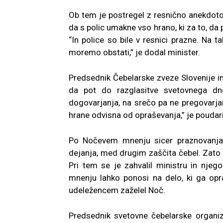
Ob tem je postregel z resnično anekdoto n
da s polic umakne vso hrano, ki za to, da
“In police so bile v resnici prazne. Na t
moremo obstati,” je dodal minister.
Predsednik Čebelarske zveze Slovenije in
da pot do razglasitve svetovnega dne
dogovarjanja, na srečo pa ne pregovarjanj
hrane odvisna od opraševanja,” je poudari
Po Nočevem mnenju sicer praznovanja 
dejanja, med drugim zaščita čebel. Zato j
Pri tem se je zahvalil ministru in njeg
mnenju lahko ponosi na delo, ki ga opravl
udeležencem zaželel Noč.
Predsednik svetovne čebelarske organiza