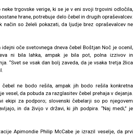
eke trgovske verige, ki se je v eni svoji trgovini odločila,
 postane hrane, potrebuje delo čebel in drugih opraševalcev.
ak način so želeli pokazati, da ljudje brez opraševalcev ne
 idejni oče svetovnega dneva čebel Boštjan Noč je ocenil,
va ni bila lahka, ampak je bila pot, polna izzivov in
a. “Svet se vsak dan bolj zaveda, da je vsaka tretja žlica
l.
čebel ne bodo rešila, ampak jih bodo rešila konkretna
e vesel, da pobuda za razglasitev čebel prehaja v dejanja.
ovi ekipi za podporo; slovenski čebelarji so po njegovem
jajo, in da živijo v državi, ki jih podpira. “Naj medi,” je
cije Apimondie Philip McCabe je izrazil veselje, da prvi