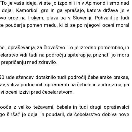
“To je vaša ideja, vi ste jo izpolnili in v Apimondii smo nad
dejal. Kamorkoli gre in ga vprašajo, katera država je v
vo srce na Irskem, glava pa v Sloveniji. Pohvalil je tudi
m se poudarja pomen medu, ki bi se po njegovi oceni moral
el, opraševanja, za človeštvo. To je izredno pomembno, in
belarstvo vidi tudi na področju apiterapije, priznati jo mora
m prepričanju med zdravilo.
0 udeležencev dotaknilo tudi področij čebelarske prakse,
kav, vpliva podnebnih sprememb na čebele in apiturizma, pa
ovi oceni izzivi pred čebelarstvom.
ooča z veliko težavami, čebele in tudi drugi opraševalci
 širša,” je dejal in poudaril, da čebelarstvo dobiva nove