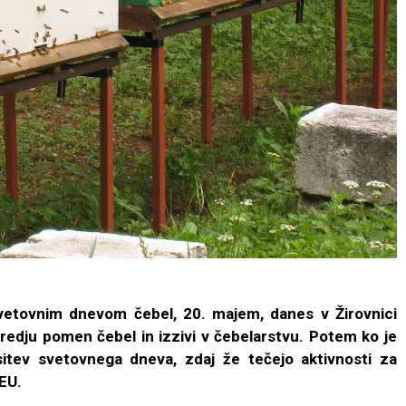
vetovnim dnevom čebel, 20. majem, danes v Žirovnici
spredju pomen čebel in izzivi v čebelarstvu. Potem ko je
itev svetovnega dneva, zdaj že tečejo aktivnosti za
 EU.