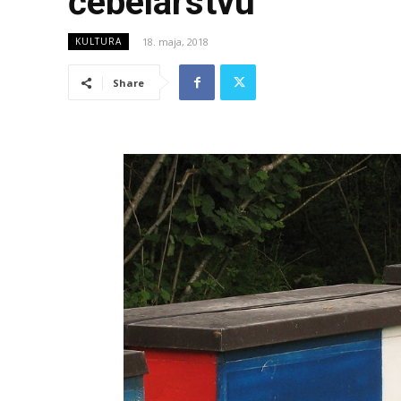
čebelarstvu
18. maja, 2018
KULTURA
Share