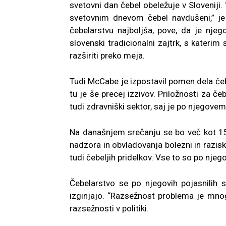
svetovni dan čebel obeležuje v Sloveniji. 
svetovnim dnevom čebel navdušeni,” je 
čebelarstvu najboljša, pove, da je njego
slovenski tradicionalni zajtrk, s kateri
razširiti preko meja.
Tudi McCabe je izpostavil pomen dela čeb
tu je še precej izzivov. Priložnosti za če
tudi zdravniški sektor, saj je po njegove
Na današnjem srečanju se bo več kot 15
nadzora in obvladovanja bolezni in razis
tudi čebeljih pridelkov. Vse to so po njeg
Čebelarstvo se po njegovih pojasnilih s
izginjajo. “Razsežnost problema je mnogo
razsežnosti v politiki.