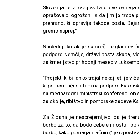
Slovenija je z razglasitvijo svetovnega
opraševalci ogroženi in da jim je treba p
prehrano, ki opravlja tekoče posle, D
gremo naprej.”
Naslednji korak je namreč razglasitev č
podporo Nemčije, državi bosta skupaj vl
za kmetijstvo prihodnji mesec v Luksemb
“Projekt, ki bi lahko trajal nekaj let, je 
ki pri tem računa tudi na podporo Evropsk
na mednarodni ministrski konferenci ob s
za okolje, ribištvo in pomorske zadeve K
Za Židana je nesprejemljivo, da je tre
borbo za to, da bodo čebele in ostali opraš
borbo, kako pomagati lačnim,” je izpostavi