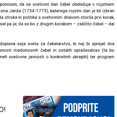
 ponosen, da se svetovni dan čebel obeležuje v rojstnem
ona Janše (1734-1773), katerega rojstni dan je bil izbran
ta stroka in politika s svetovnim dnevom storila prvi korak,
el pa je, da se bo z drugim korakom – zaščito čebel – dal
dopisna seja sveta za čebelarstvo, ki naj bi sprejel dva
sti medonosnih čebel in ostalih opraševalcev (ta bo
vneh svetovne javnosti o konkretnih ukrepih) ter program
O!