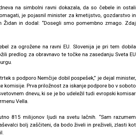
 dneva na simbolni ravni dokazala, da so čebele in ostali
omagati, je pojasnil minister za kmetijstvo, gozdarstvo in
ejan Židan in dodal: “Dosegli smo pomembno zmago. Zdaj
ebel za ogrožene na ravni EU. Slovenija je pri tem dobila
ožili predlog za obravnavo te točke na zasedanju Sveta EU
urgu.
v četrtek s podporo Nemčije dobil pospešek,” je dejal minister,
e komisije. Prva priložnost za iskanje podpore bo v soboto
vetovnem dnevu, ki se je bo udeležil tudi evropski komisar
armenu Vella.
nutno 815 milijonov ljudi na svetu lačnih. “Sam razumem
evalci bolj zaščiteni, da bodo živeli in preživeli, zlasti kot
l.