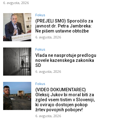
6. avgusta, 2026
Fokus
(PREJELI SMO) Sporočilo za
javnost dr. Petra Jambreka:
Ne pišem ustavne obtožbe
6. avgusta, 2026
Fokus
Vlada ne nasprotuje predlogu
novele kazenskega zakonika
SD
6. avgusta, 2026
Fokus
(VIDEO DOKUMENTAREC)
Oleksij Jukov bi moral biti za
zgled vsem tistim v Sloveniji,
ki ovirajo dostojen pokop
žrtev povojnih pobojev!
6. avgusta, 2026