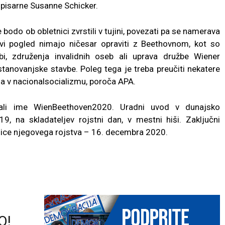
 pisarne Susanne Schicker.
e bodo ob obletnici zvrstili v tujini, povezati pa se namerava
prvi pogled nimajo ničesar opraviti z Beethovnom, kot so
bi, združenja invalidnih oseb ali uprava družbe Wiener
stanovanjske stavbe. Poleg tega je treba preučiti nekatere
vna v nacionalsocializmu, poroča APA.
ali ime WienBeethoven2020. Uradni uvod v dunajsko
 na skladateljev rojstni dan, v mestni hiši. Zaključni
nice njegovega rojstva – 16. decembra 2020.
O!