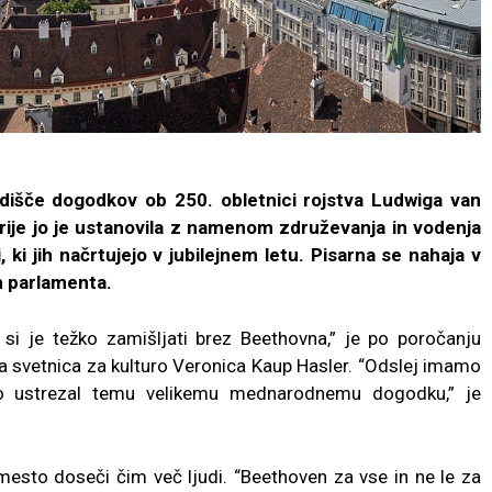
edišče dogodkov ob 250. obletnici rojstva Ludwiga van
rije jo je ustanovila z namenom združevanja in vodenja
, ki jih načrtujejo v jubilejnem letu. Pisarna se nahaja v
n parlamenta.
 si je težko zamišljati brez Beethovna,” je po poročanju
a svetnica za kulturo Veronica Kaup Hasler. “Odslej imamo
bo ustrezal temu velikemu mednarodnemu dogodku,” je
 mesto doseči čim več ljudi. “Beethoven za vse in ne le za