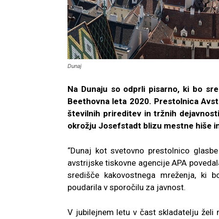
Dunaj
Na Dunaju so odprli pisarno, ki bo sr
Beethovna leta 2020. Prestolnica Avst
številnih prireditev in tržnih dejavnosti
okrožju Josefstadt blizu mestne hiše i
“Dunaj kot svetovno prestolnico glasbe
avstrijske tiskovne agencije APA povedal
središče kakovostnega mreženja, ki 
poudarila v sporočilu za javnost.
V jubilejnem letu v čast skladatelju želi