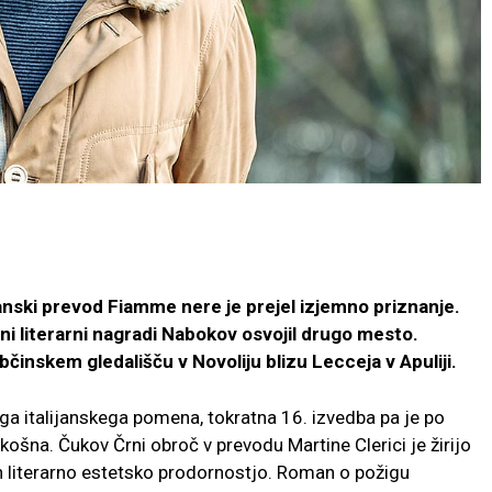
anski prevod Fiamme nere je prejel izjemno priznanje.
ižni literarni nagradi Nabokov osvojil drugo mesto.
činskem gledališču v Novoliju blizu Lecceja v Apuliji.
a italijanskega pomena, tokratna 16. izvedba pa je po
košna. Čukov Črni obroč v prevodu Martine Clerici je žirijo
n literarno estetsko prodornostjo. Roman o požigu