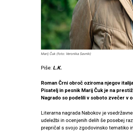
Marij Čuk (foto: Veronika Savnik)
Piše:
L.K.
Roman Črni obroč oziroma njegov italij
Pisatelj in pesnik Marij Čuk je na prest
Nagrado so podelili v soboto zvečer v ob
Literarna nagrada Nabokov je vsedržavneg
udeležbi in ocenjenih delih še posebej raz
prepričal s svojo zgodovinsko tematiko i