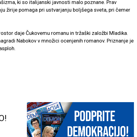
izma, ki so italijanski javnosti malo poznane. Prav
u žirije pomaga pri ustvarjanju boljšega sveta, pri čemer
ki prostor daje Čukovemu romanu in tržaški založbi Mladika.
 nagradi Nabokov v množici ocenjenih romanov. Priznanje je
asploh.
O!