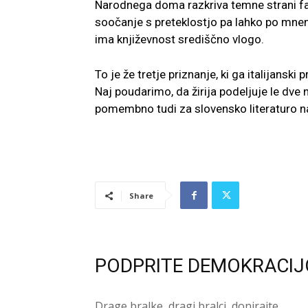
Narodnega doma razkriva temne strani faš
soočanje s preteklostjo pa lahko po mnenj
ima književnost središčno vlogo.
To je že tretje priznanje, ki ga italijans
Naj poudarimo, da žirija podeljuje le dve
pomembno tudi za slovensko literaturo n
Share
PODPRITE DEMOKRACIJ
Drage bralke, dragi bralci, donirajte