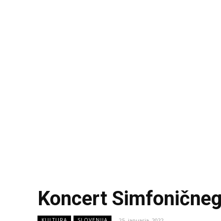
Koncert Simfoničneg
25. januarja, 2022
KULTURA
SLOVENIJA