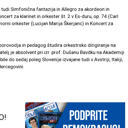
udi Simfonična fantazija in Allegro za akordeon in
cert za klarinet in orkester št. 2 v Es-duru, op. 74 (Carl
orni orkester (Lucijan Marija Škerjanc) in Koncert za
zborovodja in pedagog študira orkestrsko dirigiranje na
atelj je absolvent pri izr. prof. Dušanu Bavdku na Akademiji
le do sedaj poleg Slovenije izvajane tudi v Avstriji, Italiji,
Hercegovini.
O!