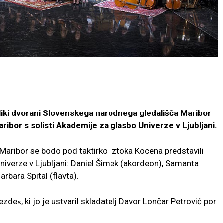
eliki dvorani Slovenskega narodnega gledališča Maribor
bor s solisti Akademije za glasbo Univerze v Ljubljani.
aribor se bodo pod taktirko Iztoka Kocena predstavili
Univerze v Ljubljani: Daniel Šimek (akordeon), Samanta
arbara Spital (flavta).
de«, ki jo je ustvaril skladatelj Davor Lončar Petrović por