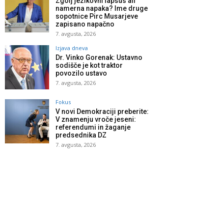
Zgolj jezikovni lapsus ali
namerna napaka? Ime druge
sopotnice Pirc Musarjeve
zapisano napačno
7. avgusta, 2026
Izjava dneva
Dr. Vinko Gorenak: Ustavno
sodišče je kot traktor
povozilo ustavo
7. avgusta, 2026
Fokus
V novi Demokraciji preberite:
V znamenju vroče jeseni:
referendumi in žaganje
predsednika DZ
7. avgusta, 2026