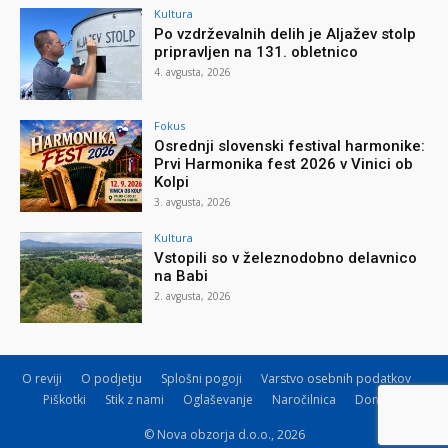
Kultura
Po vzdrževalnih delih je Aljažev stolp
pripravljen na 131. obletnico
4. avgusta, 2026
Fokus
Osrednji slovenski festival harmonike:
Prvi Harmonika fest 2026 v Vinici ob
Kolpi
3. avgusta, 2026
Kultura
Vstopili so v železnodobno delavnico
na Babi
2. avgusta, 2026
O reviji
O podjetju
Splošni pogoji
Varstvo osebnih podatkov
Piškotki
Stik z nami
Oglaševanje
Naročilnica
Donacije
© Nova obzorja d.o.o., 2026