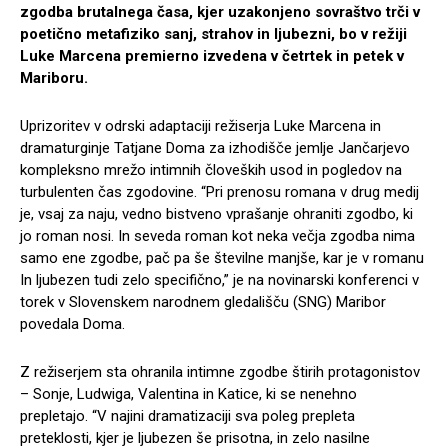
zgodba brutalnega časa, kjer uzakonjeno sovraštvo trči v
poetično metafiziko sanj, strahov in ljubezni, bo v režiji
Luke Marcena premierno izvedena v četrtek in petek v
Mariboru.
Uprizoritev v odrski adaptaciji režiserja Luke Marcena in
dramaturginje Tatjane Doma za izhodišče jemlje Jančarjevo
kompleksno mrežo intimnih človeških usod in pogledov na
turbulenten čas zgodovine. “Pri prenosu romana v drug medij
je, vsaj za naju, vedno bistveno vprašanje ohraniti zgodbo, ki
jo roman nosi. In seveda roman kot neka večja zgodba nima
samo ene zgodbe, pač pa še številne manjše, kar je v romanu
In ljubezen tudi zelo specifično,” je na novinarski konferenci v
torek v Slovenskem narodnem gledališču (SNG) Maribor
povedala Doma.
Z režiserjem sta ohranila intimne zgodbe štirih protagonistov
– Sonje, Ludwiga, Valentina in Katice, ki se nenehno
prepletajo. “V najini dramatizaciji sva poleg prepleta
preteklosti, kjer je ljubezen še prisotna, in zelo nasilne