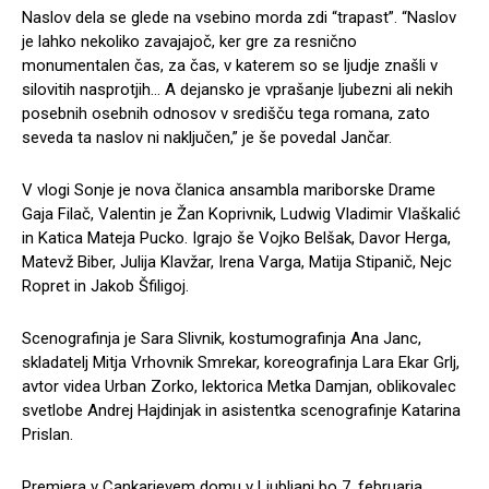
Naslov dela se glede na vsebino morda zdi “trapast”. “Naslov
je lahko nekoliko zavajajoč, ker gre za resnično
monumentalen čas, za čas, v katerem so se ljudje znašli v
silovitih nasprotjih… A dejansko je vprašanje ljubezni ali nekih
posebnih osebnih odnosov v središču tega romana, zato
seveda ta naslov ni naključen,” je še povedal Jančar.
V vlogi Sonje je nova članica ansambla mariborske Drame
Gaja Filač, Valentin je Žan Koprivnik, Ludwig Vladimir Vlaškalić
in Katica Mateja Pucko. Igrajo še Vojko Belšak, Davor Herga,
Matevž Biber, Julija Klavžar, Irena Varga, Matija Stipanič, Nejc
Ropret in Jakob Šfiligoj.
Scenografinja je Sara Slivnik, kostumografinja Ana Janc,
skladatelj Mitja Vrhovnik Smrekar, koreografinja Lara Ekar Grlj,
avtor videa Urban Zorko, lektorica Metka Damjan, oblikovalec
svetlobe Andrej Hajdinjak in asistentka scenografinje Katarina
Prislan.
Premiera v Cankarjevem domu v Ljubljani bo 7. februarja.