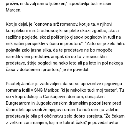
preživi, ni dovolj samo ljubezen,” izpostavlja tudi režiser
Marcen.
Kot je dejal, je “osnovna srž romanov, kot je ta, v njihovi
kompleksni mreži odnosov, ki se plete skozi zgodbo, skozi
različne poglede, skozi polifonijo glasov, pogledov in tudi na
nek način perspektiv v času in prostoru”. “Zato se je zelo hitro
pojavila zelo jasna slika, da te predstave ne bo mogoče
narediti v eni predstavi, ampak da so to v resnici štiri
predstave, štirje pogledi na neko leto ali pa leto in pol nekega
časa v določenem prostoru,” je še povedal.
Pisatelj Jančar je zadovoljen, da so se uprizoritve njegovega
romana lotili v SNG Maribor, “ki je nekoliko tudi moj teater”. Tu
so v koprodukciji s Cankarjevim domom, dunajskim
Burgteatrom in Jugoslovenskim dramskim pozorištem pred
štirimi leti uprizorili že njegov roman To noč sem jo videl in
predstava je bila pri občinstvu zelo dobro sprejeta. “Že čakam
z velikim zanimanjem, kaj me tokrat čaka,” je povedal avtor.