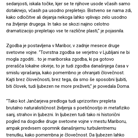
sedanjosti, iskala točke, kjer se te njihove usode včasih samo
dotaknejo, včasih pa usodno prepletejo. Bistveno se nama zdi,
kako odločitve ali dejanja nekoga lahko vplivajo zelo usodno
na življenje drugega. In tako se skozi najino celotno
dramatizacijo prepletajo vse te različne plasti,” je pojasnila.
Zgodba je postavljena v Maribor, v zadnje mesece druge
svetovne vojne. “Tovrstna zgodba se verjetno v Ljubljani ne bi
mogla zgoditi… to je mariborska zgodba, ki pa gotovo
prerašča lokalne okvirje, to je tudi zgodba današnjega časa v
smislu vprašanja, kako pomembno je ohranjati človečnost.
Kajti brez človečnosti, brez tega, da smo še sposobni ljubiti,
biti človek, tudi ljubezen ne more preživeti,” je povedala Doma.
“Tako kot Jančarjeva predloga tudi uprizoritev prepleta
brutalno naturalističnost življenja s poetičnostjo in metafiziko
sanj, strahov in ljubezni. In ljubezen tudi tako ni historični
pogled na dogodke druge svetovne vojne v mestu Mariboru,
ampak predvsem opomnik današnjemu turbulentnemu
trenutku, kako pomembna je človečnost. Da ljubezen lahko