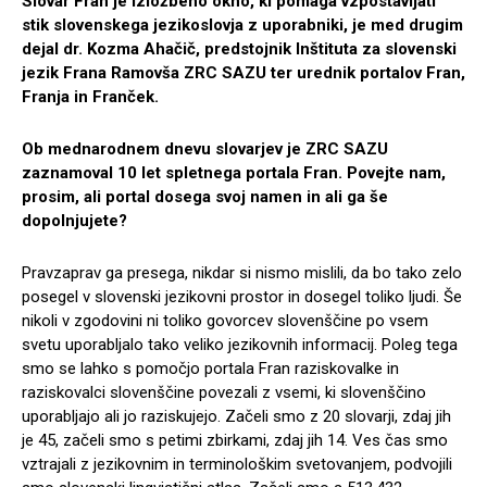
Slovar Fran je izložbeno okno, ki pomaga vzpostavljati
stik slovenskega jezikoslovja z uporabniki, je med drugim
dejal dr. Kozma Ahačič, predstojnik Inštituta za slovenski
jezik Frana Ramovša ZRC SAZU ter urednik portalov Fran,
Franja in Franček.
Ob mednarodnem dnevu slovarjev je ZRC SAZU
zaznamoval 10 let spletnega portala Fran. Povejte nam,
prosim, ali portal dosega svoj namen in ali ga še
dopolnjujete?
Pravzaprav ga presega, nikdar si nismo mislili, da bo tako zelo
posegel v slovenski jezikovni prostor in dosegel toliko ljudi. Še
nikoli v zgodovini ni toliko govorcev slovenščine po vsem
svetu uporabljalo tako veliko jezikovnih informacij. Poleg tega
smo se lahko s pomočjo portala Fran raziskovalke in
raziskovalci slovenščine povezali z vsemi, ki slovenščino
uporabljajo ali jo raziskujejo. Začeli smo z 20 slovarji, zdaj jih
je 45, začeli smo s petimi zbirkami, zdaj jih 14. Ves čas smo
vztrajali z jezikovnim in terminološkim svetovanjem, podvojili