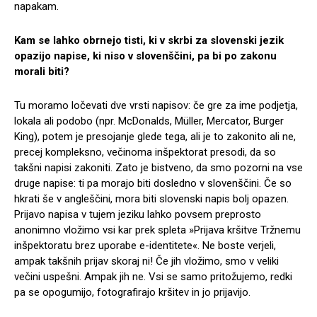
napakam.
Kam se lahko obrnejo tisti, ki v skrbi za slovenski jezik
opazijo napise, ki niso v slovenščini, pa bi po zakonu
morali biti?
Tu moramo ločevati dve vrsti napisov: če gre za ime podjetja,
lokala ali podobo (npr. McDonalds, Müller, Mercator, Burger
King), potem je presojanje glede tega, ali je to zakonito ali ne,
precej kompleksno, večinoma inšpektorat presodi, da so
takšni napisi zakoniti. Zato je bistveno, da smo pozorni na vse
druge napise: ti pa morajo biti dosledno v slovenščini. Če so
hkrati še v angleščini, mora biti slovenski napis bolj opazen.
Prijavo napisa v tujem jeziku lahko povsem preprosto
anonimno vložimo vsi kar prek spleta »Prijava kršitve Tržnemu
inšpektoratu brez uporabe e-identitete«. Ne boste verjeli,
ampak takšnih prijav skoraj ni! Če jih vložimo, smo v veliki
večini uspešni. Ampak jih ne. Vsi se samo pritožujemo, redki
pa se opogumijo, fotografirajo kršitev in jo prijavijo.