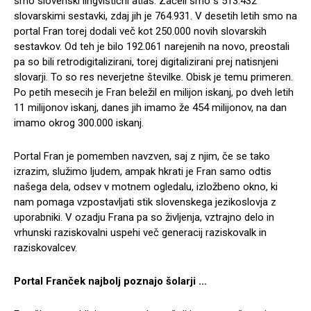
smo slovenski lingvistični atlas. Začeli smo s 513.432
slovarskimi sestavki, zdaj jih je 764.931. V desetih letih smo na
portal Fran torej dodali več kot 250.000 novih slovarskih
sestavkov. Od teh je bilo 192.061 narejenih na novo, preostali
pa so bili retrodigitalizirani, torej digitalizirani prej natisnjeni
slovarji. To so res neverjetne številke. Obisk je temu primeren.
Po petih mesecih je Fran beležil en milijon iskanj, po dveh letih
11 milijonov iskanj, danes jih imamo že 454 milijonov, na dan
imamo okrog 300.000 iskanj.
Portal Fran je pomemben navzven, saj z njim, če se tako
izrazim, služimo ljudem, ampak hkrati je Fran samo odtis
našega dela, odsev v motnem ogledalu, izložbeno okno, ki
nam pomaga vzpostavljati stik slovenskega jezikoslovja z
uporabniki. V ozadju Frana pa so življenja, vztrajno delo in
vrhunski raziskovalni uspehi več generacij raziskovalk in
raziskovalcev.
Portal Franček najbolj poznajo šolarji …