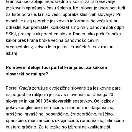
Frančka uporabljajo neposredno v šoli in za razreševanje
jezikovnih vprašanj v času šolanja. Kot slovar je uporaben tudi
za tiste odrasle, ki niso vešči uporabe klasičnih slovarjev. Pri
mladih je dvig uporabe jezikovnih informacij še večji kot pri
odraslih. Kar pomislite, kolikokrat smo mi v osnovni šoli odprli
SSKJ, pravopis ali podoben slovar. Danes tako prek Frančka
kakor prek Frana brska večina osnovnošolcev in
srednješolcev, v dveh letih je imel Franček že čez milijon
iskanj.
Po novem deluje tudi portal Franja.eu. Za kakšen
slovarski portal gre?
Portal
Franja
združuje dvojezične slovarje za jezikovne pare
najpogosteje rabljenih jezikov s slovenščino. Obsega 20
slovarjev in kar 981.354 slovarskih sestavkov. Od jezikov
pokriva angleščino, nemščino, francoščino, italijanščino,
srbščino, hrvaščino, bosanščino, črnogorščino, ruščino,
španščino, madžarščino, ukrajinščino, romunščino, latinščino
in staro grščino. Za te jezike so izbrani najkvalitetnejši