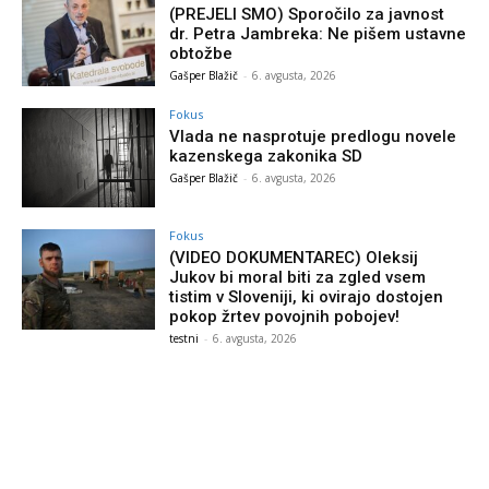
(PREJELI SMO) Sporočilo za javnost
dr. Petra Jambreka: Ne pišem ustavne
obtožbe
Gašper Blažič
-
6. avgusta, 2026
Fokus
Vlada ne nasprotuje predlogu novele
kazenskega zakonika SD
Gašper Blažič
-
6. avgusta, 2026
Fokus
(VIDEO DOKUMENTAREC) Oleksij
Jukov bi moral biti za zgled vsem
tistim v Sloveniji, ki ovirajo dostojen
pokop žrtev povojnih pobojev!
testni
-
6. avgusta, 2026