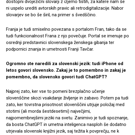
dostopni dvojezični slovarji z izjemo tistih, za katere nam še
ni uspelo urediti avtorskih pravic ali retrodigitalizacije. Nabor
slovarjev se bo še širil, na primer s švedščino.
Franja je tudi smiselno povezana s portalom Fran, tako da se
tudi funkcionalnost Frana z njo povečuje. Portal se imenuje po
osrednji predstavnici slovenskega ženskega gibanja ter
podpornici znanja in umetnosti Franji Tavčar.
Ogromno ste naredili za slovenski jezik: tudi iPhone od
letos govori slovensko. Zakaj je to pomembno in zakaj je
pomembno, da slovensko govori tudi ChatGPT?
Najprej zato, ker vse to pomeni brezplačno učenje
slovenščine skozi vsakdanje življenje in zabavo. Potem pa tudi
zato, ker tovrstna prisotnost slovenščini utrjuje položaj med
stotimi (ali morda šestdesetimi) največjimi,
najpomembnejšimi jeziki na svetu. Zanimivo je tudi spoznanje,
da bosta ChatGPT in umetna inteligenca nasploh še dodatno
utrjevala slovenski knjižni jezik, saj težita k povprečju, ne k