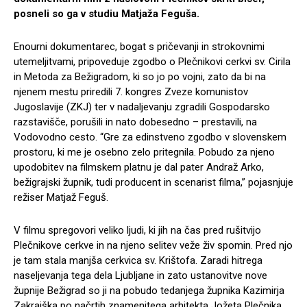
posneli so ga v studiu Matjaža Feguša.
Enourni dokumentarec, bogat s pričevanji in strokovnimi
utemeljitvami, pripoveduje zgodbo o Plečnikovi cerkvi sv. Cirila
in Metoda za Bežigradom, ki so jo po vojni, zato da bi na
njenem mestu priredili 7. kongres Zveze komunistov
Jugoslavije (ZKJ) ter v nadaljevanju zgradili Gospodarsko
razstavišče, porušili in nato dobesedno – prestavili, na
Vodovodno cesto. “Gre za edinstveno zgodbo v slovenskem
prostoru, ki me je osebno zelo pritegnila. Pobudo za njeno
upodobitev na filmskem platnu je dal pater Andraž Arko,
bežigrajski župnik, tudi producent in scenarist filma,” pojasnjuje
režiser Matjaž Feguš.
V filmu spregovori veliko ljudi, ki jih na čas pred rušitvijo
Plečnikove cerkve in na njeno selitev veže živ spomin. Pred njo
je tam stala manjša cerkvica sv. Krištofa. Zaradi hitrega
naseljevanja tega dela Ljubljane in zato ustanovitve nove
župnije Bežigrad so ji na pobudo tedanjega župnika Kazimirja
Zakrajška po načrtih znamenitega arhitekta Jožeta Plečnika