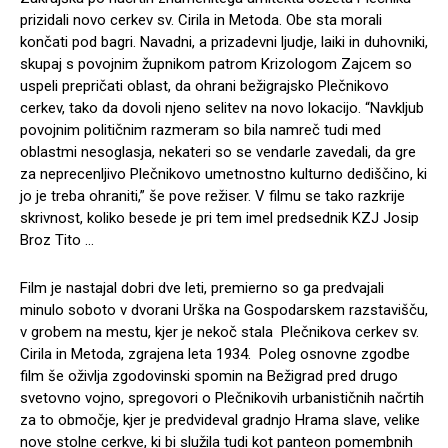
prizidali novo cerkev sv. Cirila in Metoda. Obe sta morali
končati pod bagri. Navadni, a prizadevni ljudje, laiki in duhovniki,
skupaj s povojnim župnikom patrom Krizologom Zajcem so
uspeli prepričati oblast, da ohrani bežigrajsko Plečnikovo
cerkev, tako da dovoli njeno selitev na novo lokacijo. “Navkljub
povojnim političnim razmeram so bila namreč tudi med
oblastmi nesoglasja, nekateri so se vendarle zavedali, da gre
za neprecenljivo Plečnikovo umetnostno kulturno dediščino, ki
jo je treba ohraniti,” še pove režiser. V filmu se tako razkrije
skrivnost, koliko besede je pri tem imel predsednik KZJ Josip
Broz Tito …
Film je nastajal dobri dve leti, premierno so ga predvajali
minulo soboto v dvorani Urška na Gospodarskem razstavišču,
v grobem na mestu, kjer je nekoč stala Plečnikova cerkev sv.
Cirila in Metoda, zgrajena leta 1934. Poleg osnovne zgodbe
film še oživlja zgodovinski spomin na Bežigrad pred drugo
svetovno vojno, spregovori o Plečnikovih urbanističnih načrtih
za to območje, kjer je predvideval gradnjo Hrama slave, velike
nove stolne cerkve, ki bi služila tudi kot panteon pomembnih