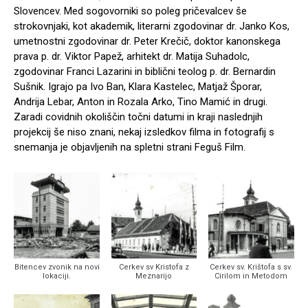
Slovencev. Med sogovorniki so poleg pričevalcev še
strokovnjaki, kot akademik, literarni zgodovinar dr. Janko Kos,
umetnostni zgodovinar dr. Peter Krečič, doktor kanonskega
prava p. dr. Viktor Papež, arhitekt dr. Matija Suhadolc,
zgodovinar Franci Lazarini in biblični teolog p. dr. Bernardin
Sušnik. Igrajo pa Ivo Ban, Klara Kastelec, Matjaž Šporar,
Andrija Lebar, Anton in Rozala Arko, Tino Mamić in drugi.
Zaradi covidnih okoliščin točni datumi in kraji naslednjih
projekcij še niso znani, nekaj izsledkov filma in fotografij s
snemanja je objavljenih na spletni strani Feguš Film.
Bitencev zvonik na novi
Cerkev sv Kristofa z
Cerkev sv. Krištofa s sv.
lokaciji.
Meznarijo
Cirilom in Metodom