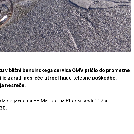
ku v bližni bencinskega servisa OMV prišlo do prometne
 ki je zaradi nesreče utrpel hude telesne poškodbe.
aja nesreče.
da se javijo na PP Maribor na Ptujski cesti 117 ali
 30.