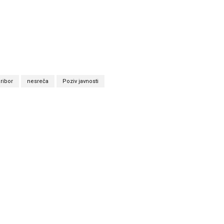
ribor
nesreča
Poziv javnosti