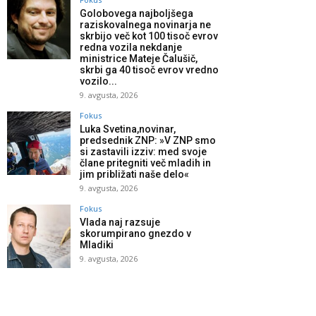
Golobovega najboljšega
raziskovalnega novinarja ne
skrbijo več kot 100 tisoč evrov
redna vozila nekdanje
ministrice Mateje Čalušič,
skrbi ga 40 tisoč evrov vredno
vozilo...
9. avgusta, 2026
Fokus
Luka Svetina,novinar,
predsednik ZNP: »V ZNP smo
si zastavili izziv: med svoje
člane pritegniti več mladih in
jim približati naše delo«
9. avgusta, 2026
Fokus
Vlada naj razsuje
skorumpirano gnezdo v
Mladiki
9. avgusta, 2026