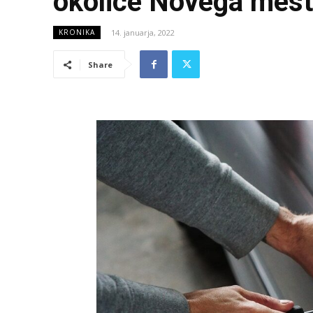
okolice Novega mes
14. januarja, 2022
KRONIKA
Share