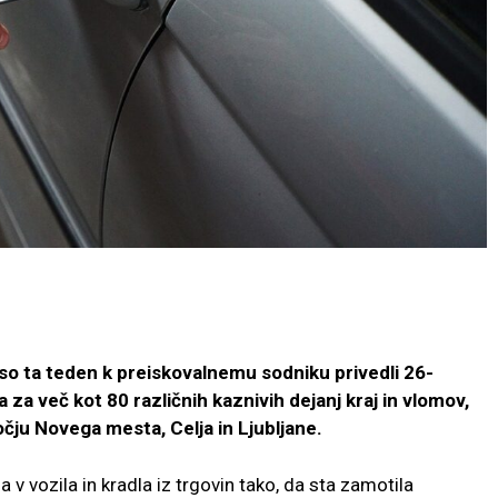
 so ta teden k preiskovalnemu sodniku privedli 26-
a za več kot 80 različnih kaznivih dejanj kraj in vlomov,
močju Novega mesta, Celja in Ljubljane.
a v vozila in kradla iz trgovin tako, da sta zamotila