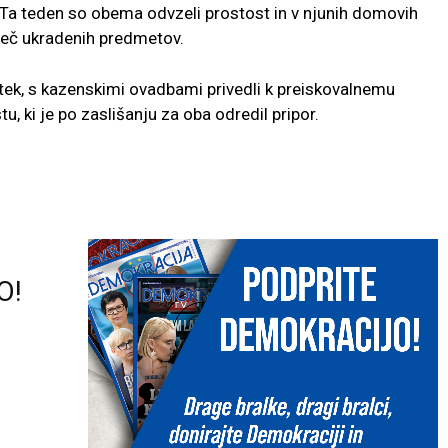
. Ta teden so obema odvzeli prostost in v njunih domovih
 več ukradenih predmetov.
trtek, s kazenskimi ovadbami privedli k preiskovalnemu
 ki je po zaslišanju za oba odredil pripor.
O!