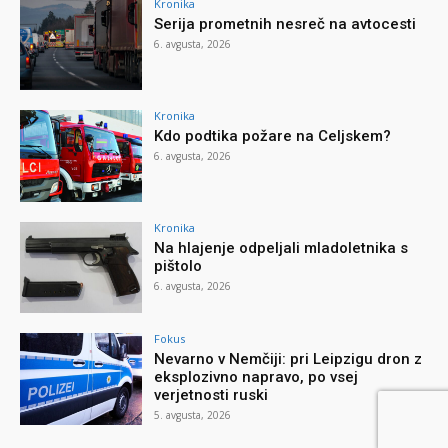
Kronika
Serija prometnih nesreč na avtocesti
6. avgusta, 2026
Kronika
Kdo podtika požare na Celjskem?
6. avgusta, 2026
Kronika
Na hlajenje odpeljali mladoletnika s
pištolo
6. avgusta, 2026
Fokus
Nevarno v Nemčiji: pri Leipzigu dron z
eksplozivno napravo, po vsej
verjetnosti ruski
5. avgusta, 2026