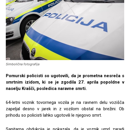
Simbolična fotografija
Pomurski policisti so ugotovili, da je prometna nesreča s
smrtnim izidom, ki se je zgodila 27. aprila popoldne v
naselju Krašči, posledica naravne smrti.
64-letni voznik tovornega vozila je na ravnem delu vozišča
zapeljal desno v jarek in z vozilom obstal na brežini. Ob
prihodu so policisti lahko ugotovili le njegovo smrt.
Sanitarna obdukcija je pokazala, da je voznik umrl zaradi