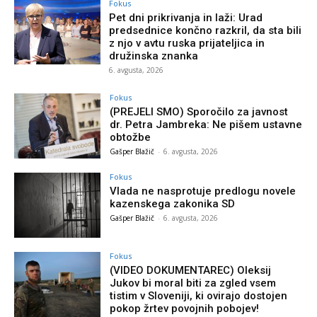
Fokus
Pet dni prikrivanja in laži: Urad
predsednice končno razkril, da sta bili
z njo v avtu ruska prijateljica in
družinska znanka
6. avgusta, 2026
Fokus
(PREJELI SMO) Sporočilo za javnost
dr. Petra Jambreka: Ne pišem ustavne
obtožbe
Gašper Blažič
-
6. avgusta, 2026
Fokus
Vlada ne nasprotuje predlogu novele
kazenskega zakonika SD
Gašper Blažič
-
6. avgusta, 2026
Fokus
(VIDEO DOKUMENTAREC) Oleksij
Jukov bi moral biti za zgled vsem
tistim v Sloveniji, ki ovirajo dostojen
pokop žrtev povojnih pobojev!