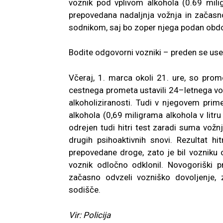
voznik pod vplivom alkohola (0.69 miligr
prepovedana nadaljnja vožnja in začasn
sodnikom, saj bo zoper njega podan obdol
Bodite odgovorni vozniki – preden se used
Včeraj, 1. marca okoli 21. ure, so pro
cestnega prometa ustavili 24–letnega vo
alkoholiziranosti. Tudi v njegovem prime
alkohola (0,69 miligrama alkohola v litru
odrejen tudi hitri test zaradi suma vožn
drugih psihoaktivnih snovi. Rezultat h
prepovedane droge, zato je bil vozniku o
voznik odločno odklonil. Novogoriški p
začasno odvzeli vozniško dovoljenje, 
sodišče.
Vir: Policija