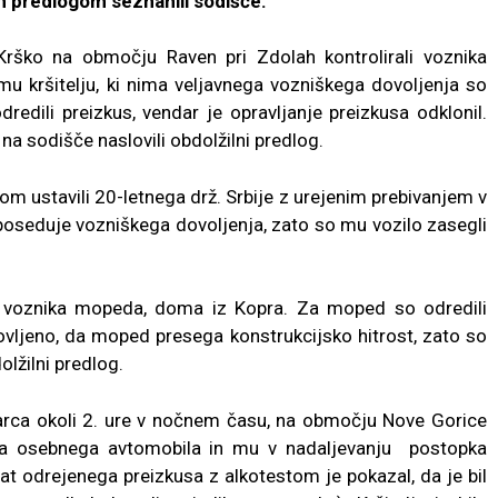
im predlogom seznanili sodišče.
 Krško na območju Raven pri Zdolah kontrolirali voznika
u kršitelju, ki nima veljavnega vozniškega dovoljenja so
dredili preizkus, vendar je opravljanje preizkusa odklonil.
na sodišče naslovili obdolžilni predlog.
om ustavili 20-letnega drž. Srbije z urejenim prebivanjem v
 poseduje vozniškega dovoljenja, zato so mu vozilo zasegli
ga voznika mopeda, doma iz Kopra. Za moped so odredili
otovljeno, da moped presega konstrukcijsko hitrost, zato so
lžilni predlog.
marca okoli 2. ure v nočnem času, na območju Nove Gorice
znika osebnega avtomobila in mu v nadaljevanju postopka
ltat odrejenega preizkusa z alkotestom je pokazal, da je bil