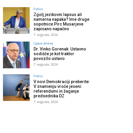
Fokus
Zgolj jezikovni lapsus ali
namerna napaka? Ime druge
sopotnice Pirc Musarjeve
zapisano napačno
7. avgusta, 2026
Izjava dneva
Dr. Vinko Gorenak: Ustavno
sodišče je kot traktor
povozilo ustavo
7. avgusta, 2026
Fokus
V novi Demokraciji preberite:
V znamenju vroče jeseni:
referendumi in žaganje
predsednika DZ
7. avgusta, 2026