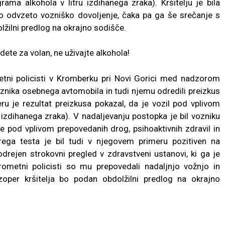
ama alkohola v litru izdihanega zraka). Kršitelju je bila
o odvzeto vozniško dovoljenje, čaka pa ga še srečanje s
žilni predlog na okrajno sodišče.
ete za volan, ne uživajte alkohola!
metni policisti v Kromberku pri Novi Gorici med nadzorom
znika osebnega avtomobila in tudi njemu odredili preizkus
ru je rezultat preizkusa pokazal, da je vozil pod vplivom
 izdihanega zraka). V nadaljevanju postopka je bil vozniku
je pod vplivom prepovedanih drog, psihoaktivnih zdravil in
itrega testa je bil tudi v njegovem primeru pozitiven na
drejen strokovni pregled v zdravstveni ustanovi, ki ga je
rometni policisti so mu prepovedali nadaljnjo vožnjo in
zoper kršitelja bo podan obdolžilni predlog na okrajno