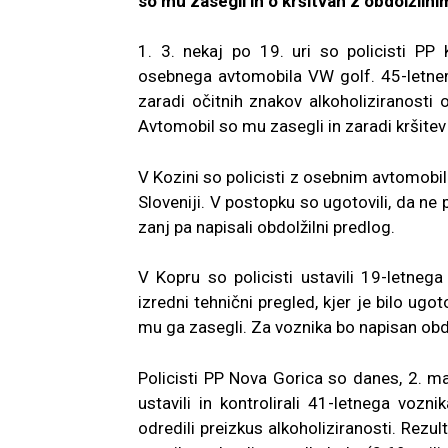
so mu zasegli in o kršitvah z obdolžiln
1. 3. nekaj po 19. uri so policisti PP
osebnega avtomobila VW golf. 45-letnem
zaradi očitnih znakov alkoholiziranosti o
Avtomobil so mu zasegli in zaradi kršitev 
V Kozini so policisti z osebnim avtomobil
Sloveniji. V postopku so ugotovili, da ne
zanj pa napisali obdolžilni predlog.
V Kopru so policisti ustavili 19-letne
izredni tehnični pregled, kjer je bilo ug
mu ga zasegli. Za voznika bo napisan obdo
Policisti PP Nova Gorica so danes, 2. 
ustavili in kontrolirali 41-letnega vo
odredili preizkus alkoholiziranosti. Rezu