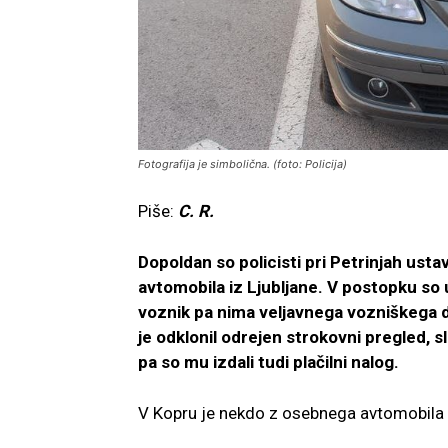
Fotografija je simbolična. (foto: Policija)
Piše:
C. R.
Dopoldan so policisti pri Petrinjah usta
avtomobila iz Ljubljane. V postopku so u
voznik pa nima veljavnega vozniškega do
je odklonil odrejen strokovni pregled, s
pa so mu izdali tudi plačilni nalog.
V Kopru je nekdo z osebnega avtomobila u