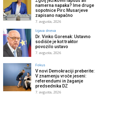
Zgolj jezikovni lapsus ali
namerna napaka? Ime druge
sopotnice Pirc Musarjeve
zapisano napačno
7. avgusta, 2026
Izjava dneva
Dr. Vinko Gorenak: Ustavno
sodišče je kot traktor
povozilo ustavo
7. avgusta, 2026
Fokus
V novi Demokraciji preberite:
V znamenju vroče jeseni:
referendumi in žaganje
predsednika DZ
7. avgusta, 2026