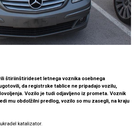
vili štiriinštirideset letnega voznika osebnega
gotovili, da registrske tablice ne pripadajo vozilu,
voljenja. Vozilo je tudi odjavljeno iz prometa. Voznik
ledi mu obdolžilni predlog, vozilo so mu zasegli, na kraju
kradel katalizator.