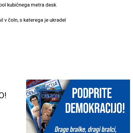
 pol kubičnega metra desk.
l v čoln, s katerega je ukradel
O!