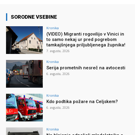
SORODNE VSEBINE
Kronika
(VIDEO) Migranti rogovilijo v Vinici in
to samo nekaj ur pred pogrebom
tamkajšnjega priljubljenega župnika!
7. avgusta, 2026
Kronika
Serija prometnih nesreč na avtocesti
6. avgusta, 2026
Kronika
Kdo podtika požare na Celjskem?
6. avgusta, 2026
Kronika