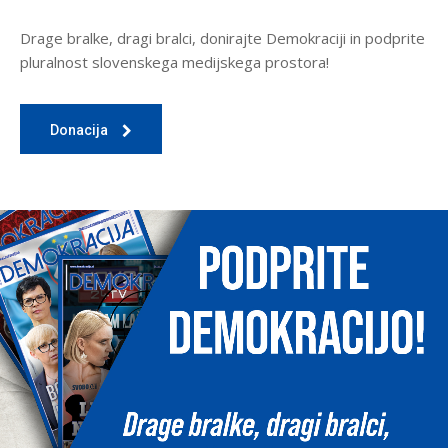
Drage bralke, dragi bralci, donirajte Demokraciji in podprite
pluralnost slovenskega medijskega prostora!
Donacija