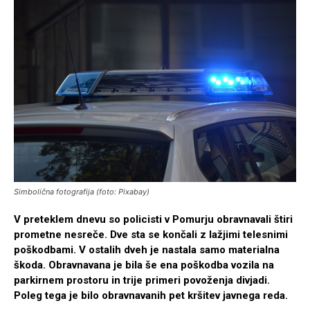
Simbolična fotografija (foto: Pixabay)
V preteklem dnevu so policisti v Pomurju obravnavali štiri
prometne nesreče. Dve sta se končali z lažjimi telesnimi
poškodbami. V ostalih dveh je nastala samo materialna
škoda. Obravnavana je bila še ena poškodba vozila na
parkirnem prostoru in trije primeri povoženja divjadi.
Poleg tega je bilo obravnavanih pet kršitev javnega reda.